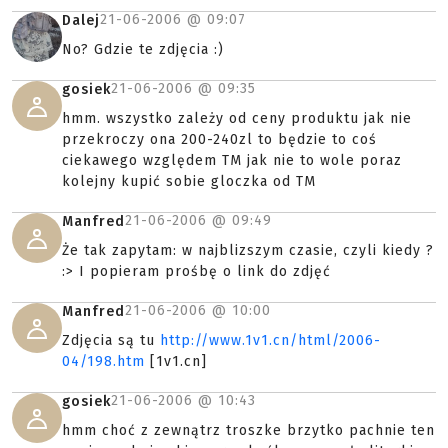
21-06-2006 @
09:07
Dalej
No? Gdzie te zdjęcia :)
21-06-2006 @
09:35
gosiek
hmm. wszystko zależy od ceny produktu jak nie
przekroczy ona 200-240zl to będzie to coś
ciekawego względem TM jak nie to wole poraz
kolejny kupić sobie gloczka od TM
21-06-2006 @
09:49
Manfred
Że tak zapytam: w najblizszym czasie, czyli kiedy ?
:> I popieram prośbę o link do zdjęć
21-06-2006 @
10:00
Manfred
Zdjęcia są tu
http://www.1v1.cn/html/2006-
04/198.htm
[1v1.cn]
21-06-2006 @
10:43
gosiek
hmm choć z zewnątrz troszke brzytko pachnie ten