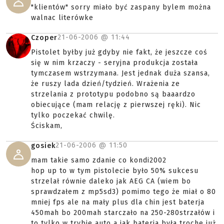
"klientów" sorry miało być zaspany bylem można
walnac literówke
21-06-2006 @
11:44
Czoper
Pistolet byłby już gdyby nie fakt, że jeszcze coś
się w nim krzaczy - seryjna produkcja została
tymczasem wstrzymana. Jest jednak duża szansa,
że ruszy lada dzień/tydzień. Wrażenia ze
strzelania z prototypu podobno są baaardzo
obiecujące (mam relację z pierwszej ręki). Nic
tylko poczekać chwilę.
Ściskam,
21-06-2006 @
11:50
gosiek
mam takie samo zdanie co kondi2002
hop up to w tym pistolecie było 50% sukcesu
strzelał równie daleko jak AEG CA (wiem bo
sprawdzałem z mp5sd3) pomimo tego że miał o 80
mniej fps ale na mały plus dla chin jest baterja
450mah bo 200mah starczało na 250-280strzałów i
to tylko w trybie auto a jak baterja była troche już