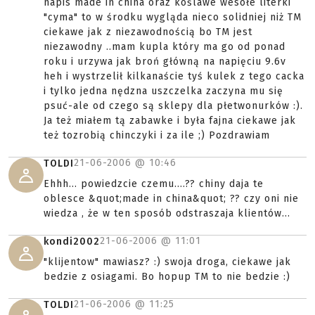
napis made in china oraz koślawe wesołe literki
"cyma" to w środku wygląda nieco solidniej niż TM
ciekawe jak z niezawodnością bo TM jest
niezawodny ..mam kupla który ma go od ponad
roku i urzywa jak broń główną na napięciu 9.6v
heh i wystrzelił kilkanaście tyś kulek z tego cacka
i tylko jedna nędzna uszczelka zaczyna mu się
psuć-ale od czego są sklepy dla płetwonurków :).
Ja też miałem tą zabawke i była fajna ciekawe jak
też tozrobią chinczyki i za ile ;) Pozdrawiam
21-06-2006 @
10:46
TOLDI
Ehhh... powiedzcie czemu....?? chiny daja te
oblesce &quot;made in china&quot; ?? czy oni nie
wiedza , że w ten sposób odstraszaja klientów...
21-06-2006 @
11:01
kondi2002
"klijentow" mawiasz? :) swoja droga, ciekawe jak
bedzie z osiagami. Bo hopup TM to nie bedzie :)
21-06-2006 @
11:25
TOLDI