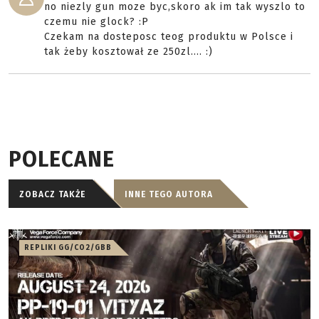
no niezly gun moze byc,skoro ak im tak wyszlo to
czemu nie glock? :P
Czekam na dosteposc teog produktu w Polsce i
tak żeby kosztował ze 250zl.... :)
POLECANE
ZOBACZ TAKŻE
INNE TEGO AUTORA
REPLIKI GG/CO2/GBB