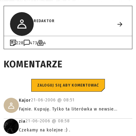
REDAKTOR
228
473
4
KOMENTARZE
ZALOGUJ SIĘ ABY KOMENTOWAĆ
21-06-2006 @
08:51
Kajor
Fajnie. Kupuję. Tylko ta literówka w newsie...
21-06-2006 @
08:58
zia
Czekamy na kolejne :) .