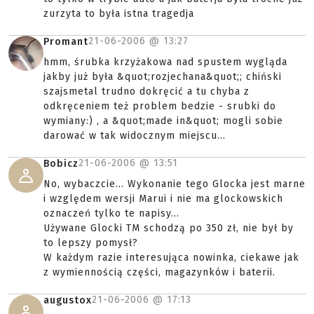
zurzyta to była istna tragedja
21-06-2006 @
13:27
Promant
hmm, śrubka krzyżakowa nad spustem wygląda
jakby już była &quot;rozjechana&quot;; chiński
szajsmetal trudno dokręcić a tu chyba z
odkręceniem też problem bedzie - srubki do
wymiany:) , a &quot;made in&quot; mogli sobie
darować w tak widocznym miejscu...
21-06-2006 @
13:51
Bobicz
No, wybaczcie... Wykonanie tego Glocka jest marne
i względem wersji Marui i nie ma glockowskich
oznaczeń tylko te napisy...
Używane Glocki TM schodzą po 350 zł, nie był by
to lepszy pomysł?
W każdym razie interesująca nowinka, ciekawe jak
z wymiennością części, magazynków i baterii.
21-06-2006 @
17:13
augustox