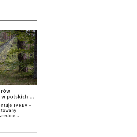
orów
w polskich ...
entuje FARBA –
ktowany
rednie...