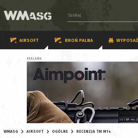
AIRSOFT
BROŃ PALNA
WYPOSAŻ
REKLAMA
WMASG
AIRSOFT
OGÓLNE
RECENZJA TM M14