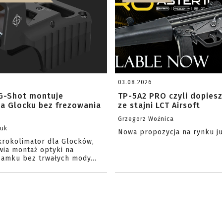
03.08.2026
G-Shot montuje
TP-5A2 PRO czyli dopies
na Glocku bez frezowania
ze stajni LCT Airsoft
Grzegorz Woźnica
zuk
Nowa propozycja na rynku j
krokolimator dla Glocków,
wia montaż optyki na
amku bez trwałych mody...