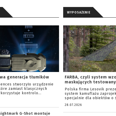
WYPOSAŻENIE
wa generacja tłumików
FARBA, czyli system wz
maskujących testowany 
ciences stworzyło urządzenie
tóre zamiast klasycznych
Polska firma Lesovik prez
korzystuje kontrolo...
system kamuflażu zaproje
specjalnie dla obiektów o ś
28.07.2026
Sightmark G-Shot montuje