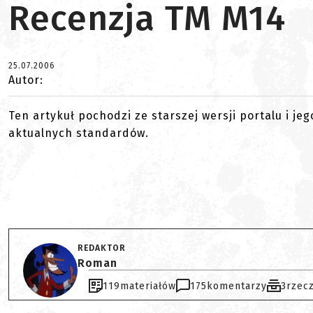
Recenzja TM M14
25.07.2006
Autor:
Ten artykuł pochodzi ze starszej wersji portalu i je
aktualnych standardów.
REDAKTOR
Roman
119
materiałów
175
komentarzy
3
rzec