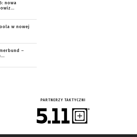
6: nowa
owiz...
toola w nowej
mmerbund –
..
PARTNERZY TAKTYCZNI