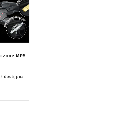
zczone MP5
uż dostępna.