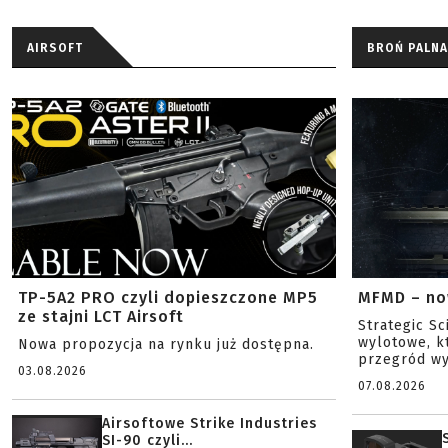
AIRSOFT
BROŃ PALNA
TP-5A2 PRO czyli dopieszczone MP5
MFMD – no
ze stajni LCT Airsoft
Strategic S
wylotowe, k
Nowa propozycja na rynku już dostępna.
przegród wy
03.08.2026
07.08.2026
Airsoftowe Strike Industries
SI-90 czyli...