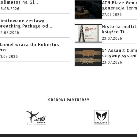
kolimator na Gl...
ATN Blaze Gen 
generacja term
06.08.2026
27.07.2026
Limitowane zestawy
Breaching Package od ...
Historia multi
książce Ti...
02.08.2026
23.07.2026
Haenel wraca do Hubertus
Pro
5" Assault Cu
sztywny system.
31.07.2026
23.07.2026
SREBRNI PARTNERZY