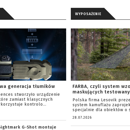
WYPOSAŻENIE
wa generacja tłumików
FARBA, czyli system wz
maskujących testowany 
ciences stworzyło urządzenie
tóre zamiast klasycznych
Polska firma Lesovik prez
korzystuje kontrolo...
system kamuflażu zaproje
specjalnie dla obiektów o ś
28.07.2026
Sightmark G-Shot montuje