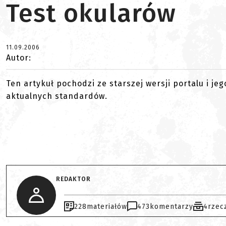
Test okularów
11.09.2006
Autor:
Ten artykuł pochodzi ze starszej wersji portalu i je
aktualnych standardów.
REDAKTOR
228
materiałów
473
komentarzy
4
rzec