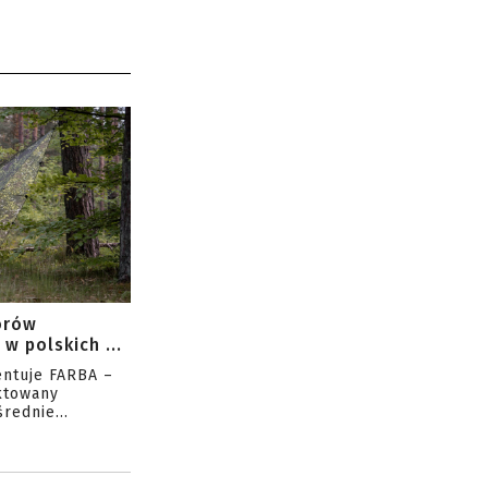
orów
w polskich ...
entuje FARBA –
ktowany
rednie...