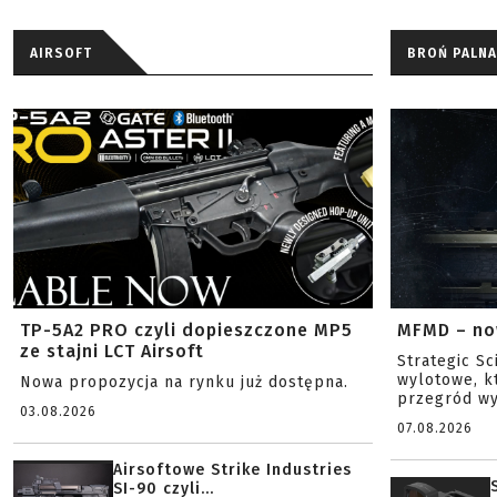
AIRSOFT
BROŃ PALNA
TP-5A2 PRO czyli dopieszczone MP5
MFMD – no
ze stajni LCT Airsoft
Strategic S
wylotowe, k
Nowa propozycja na rynku już dostępna.
przegród wy
03.08.2026
07.08.2026
Airsoftowe Strike Industries
SI-90 czyli...