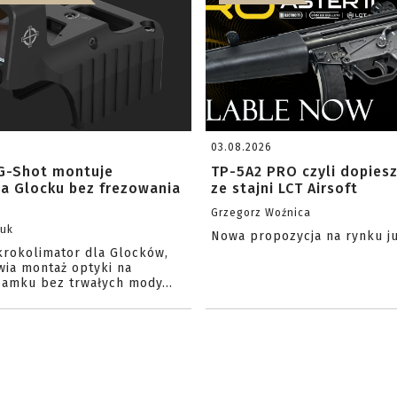
03.08.2026
G-Shot montuje
TP-5A2 PRO czyli dopies
na Glocku bez frezowania
ze stajni LCT Airsoft
Grzegorz Woźnica
zuk
Nowa propozycja na rynku j
krokolimator dla Glocków,
wia montaż optyki na
amku bez trwałych mody...