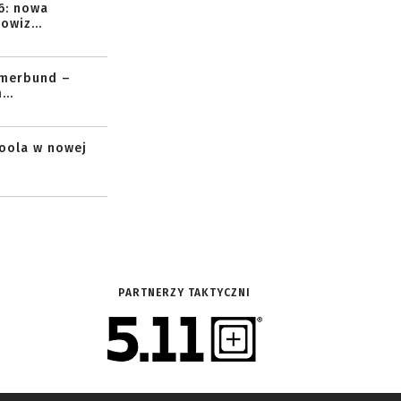
6: nowa
owiz...
mmerbund –
..
toola w nowej
PARTNERZY TAKTYCZNI