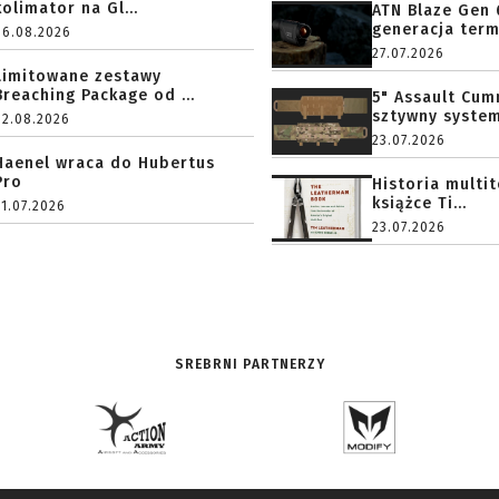
kolimator na Gl...
ATN Blaze Gen 
generacja term
06.08.2026
27.07.2026
Limitowane zestawy
Breaching Package od ...
5" Assault Cu
sztywny system.
02.08.2026
23.07.2026
Haenel wraca do Hubertus
Pro
Historia multi
książce Ti...
31.07.2026
23.07.2026
SREBRNI PARTNERZY