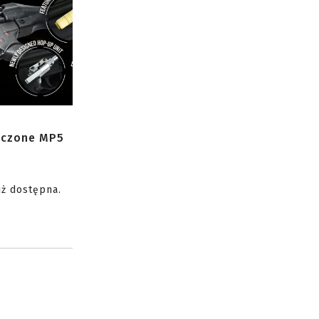
zczone MP5
uż dostępna.