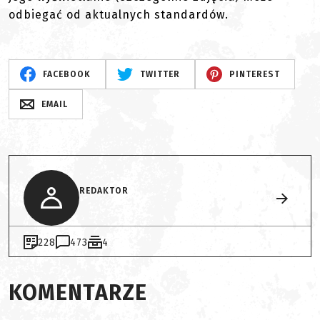
odbiegać od aktualnych standardów.
FACEBOOK
TWITTER
PINTEREST
EMAIL
REDAKTOR
228
473
4
KOMENTARZE