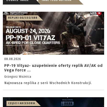
ZOBACZ TAKŻE
INNE TEGO AUTORA
REPLIKI GG/CO2/GBB
08.08.2026
PP-19 Vityaz- uzupełnienie oferty replik AV/AK od
Vega Force ...
Grzegorz Woźnica
Najnowsza replika z serii Wschodnich Konstrukcji.
CZĘŚCI I AKCESORIA