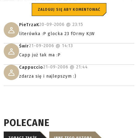
ZALOGUJ SIĘ ABY KOMENTOWAĆ
20-09-2006 @
23:15
PieTrzaK
literówka :P glocka 23 fOrmy KJW
21-09-2006 @
14:13
Świr
Capp już tak ma :P
21-09-2006 @
21:44
Cappuccio
zdarza się i najlepszym :)
POLECANE