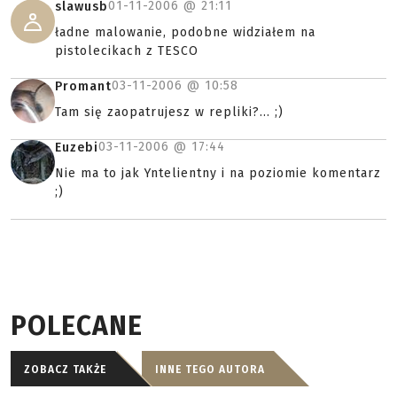
01-11-2006 @
21:11
slawusb
ładne malowanie, podobne widziałem na
pistolecikach z TESCO
03-11-2006 @
10:58
Promant
Tam się zaopatrujesz w repliki?... ;)
03-11-2006 @
17:44
Euzebi
Nie ma to jak Yntelientny i na poziomie komentarz
;)
POLECANE
ZOBACZ TAKŻE
INNE TEGO AUTORA