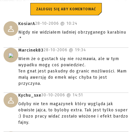
ZALOGUJ SIĘ ABY KOMENTOWAĆ
28-10-2006 @
10:24
KosiarA
Nigdy nie widziałem ładniej obrzyganego karabinu
:*
28-10-2006 @
19:34
Marcinek83
Wiem że o gustach się nie rozmawia, ale w tym
wypadku mogę coś powiedzieć.
Ten gnat jest paskudny do granic możliwości. Mam
małą awersję do emek więc chyba to jest
przyczyna.
30-10-2006 @
14:51
Kychu_sxe
Gdyby nie ten magazynek który wygląda jak
obwisłe jajca, to byloby extra. Tak jest tylko super
:) Duzo pracy widać zostało włożone i efekt bardzo
fajny.