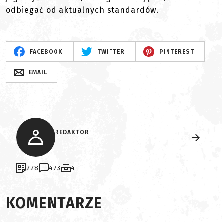
odbiegać od aktualnych standardów.
FACEBOOK
TWITTER
PINTEREST
EMAIL
REDAKTOR
228
473
4
KOMENTARZE