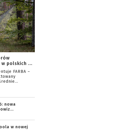
orów
w polskich ...
entuje FARBA –
ktowany
rednie...
6: nowa
owiz...
toola w nowej