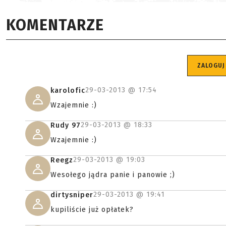
KOMENTARZE
ZALOGUJ
29-03-2013 @
17:54
karolofic
Wzajemnie :)
29-03-2013 @
18:33
Rudy 97
Wzajemnie :)
29-03-2013 @
19:03
Reegz
Wesołego jądra panie i panowie ;)
29-03-2013 @
19:41
dirtysniper
kupiliście już opłatek?