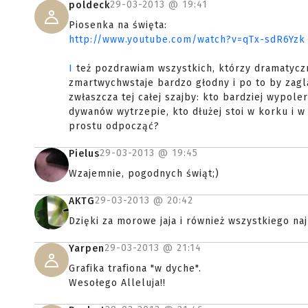
29-03-2013 @
19:41
poldeck
Piosenka na święta:
http://www.youtube.com/watch?v=qTx-sdR6Yzk
I
też pozdrawiam wszystkich, którzy dramatyczn
zmartwychwstaje bardzo głodny i po to by zaglą
zwłaszcza tej całej szajby: kto bardziej wypole
dywanów wytrzepie, kto dłużej stoi w korku i w
prostu odpocząć?
29-03-2013 @
19:45
Pielus
Wzajemnie, pogodnych świąt;)
29-03-2013 @
20:42
AKTG
Dzięki za morowe jaja i również wszystkiego na
29-03-2013 @
21:14
Yarpen
Grafika trafiona "w dyche".
Wesołego Alleluja!!