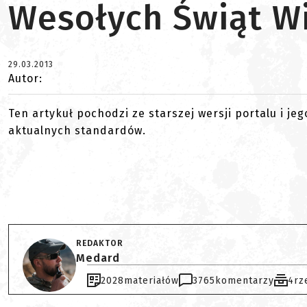
Wesołych Świąt W
29.03.2013
Autor:
Ten artykuł pochodzi ze starszej wersji portalu i je
aktualnych standardów.
REDAKTOR
Medard
2028
materiałów
3765
komentarzy
4
rz