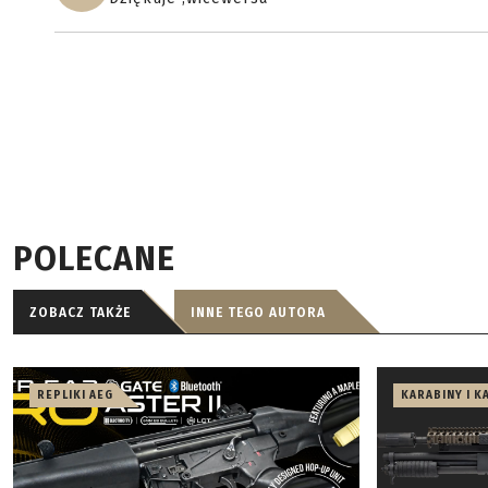
POLECANE
ZOBACZ TAKŻE
INNE TEGO AUTORA
REPLIKI AEG
KARABINY I K