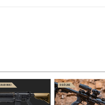
ARABINKI
OGÓLNE