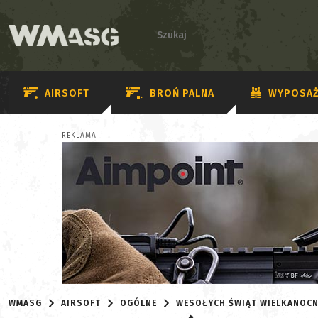
AIRSOFT
BROŃ PALNA
WYPOSAŻ
REKLAMA
WMASG
AIRSOFT
OGÓLNE
WESOŁYCH ŚWIĄT WIELKANOCN