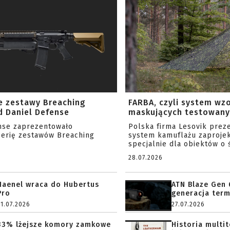
e zestawy Breaching
FARBA, czyli system wz
 Daniel Defense
maskujących testowany 
nse zaprezentowało
Polska firma Lesovik prez
serię zestawów Breaching
system kamuflażu zaproje
specjalnie dla obiektów o ś
28.07.2026
Haenel wraca do Hubertus
ATN Blaze Gen 
Pro
generacja term
31.07.2026
27.07.2026
33% lżejsze komory zamkowe
Historia multi