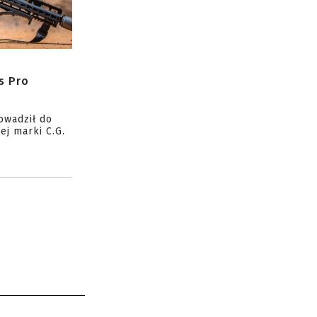
s Pro
owadził do
ej marki C.G.