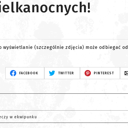
ielkanocnych!
go wyświetlanie (szczególnie zdjęcia) może odbiegać o
FACEBOOK
TWITTER
PINTEREST
eczy w ekwipunku