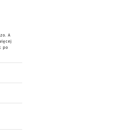
zo. A
więcej
k po