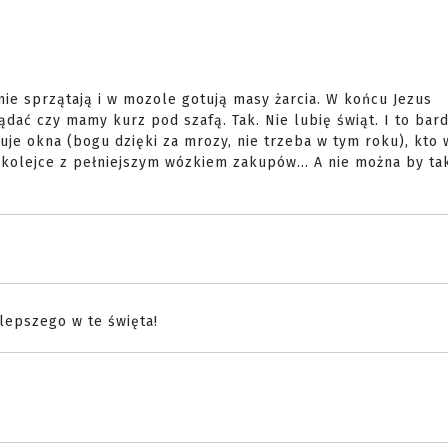
ie sprzątają i w mozole gotują masy żarcia. W końcu Jezus
dać czy mamy kurz pod szafą. Tak. Nie lubię świąt. I to bard
ruje okna (bogu dzięki za mrozy, nie trzeba w tym roku), kto 
 kolejce z pełniejszym wózkiem zakupów... A nie można by ta
jlepszego w te święta!