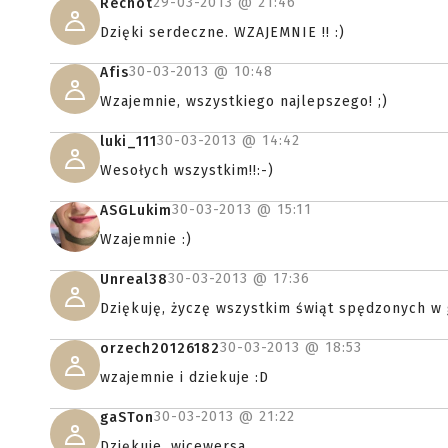
29-03-2013 @
21:46
Rechot
Dzięki serdeczne. WZAJEMNIE !! :)
30-03-2013 @
10:48
Afis
Wzajemnie, wszystkiego najlepszego! ;)
30-03-2013 @
14:42
luki_111
Wesołych wszystkim!!:-)
30-03-2013 @
15:11
ASGLukim
Wzajemnie :)
30-03-2013 @
17:36
Unreal38
Dziękuję, życzę wszystkim świąt spędzonych w g
30-03-2013 @
18:53
orzech20126182
wzajemnie i dziekuje :D
30-03-2013 @
21:22
gaSTon
Dziękuje ,wicewersa