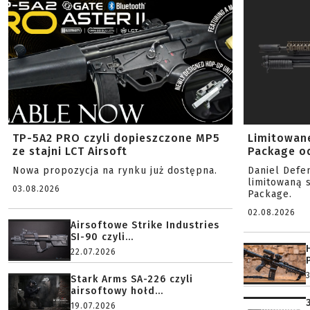
TP-5A2 PRO czyli dopieszczone MP5
Limitowan
ze stajni LCT Airsoft
Package od
Nowa propozycja na rynku już dostępna.
Daniel Defe
limitowaną 
03.08.2026
Package.
02.08.2026
Airsoftowe Strike Industries
SI-90 czyli...
22.07.2026
Stark Arms SA-226 czyli
airsoftowy hołd...
19.07.2026