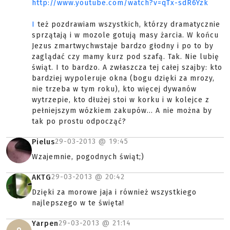
http://www.youtube.com/watch?v=qTx-sdR6Yzk
I
też pozdrawiam wszystkich, którzy dramatycznie
sprzątają i w mozole gotują masy żarcia. W końcu
Jezus zmartwychwstaje bardzo głodny i po to by
zaglądać czy mamy kurz pod szafą. Tak. Nie lubię
świąt. I to bardzo. A zwłaszcza tej całej szajby: kto
bardziej wypoleruje okna (bogu dzięki za mrozy,
nie trzeba w tym roku), kto więcej dywanów
wytrzepie, kto dłużej stoi w korku i w kolejce z
pełniejszym wózkiem zakupów... A nie można by
tak po prostu odpocząć?
29-03-2013 @
19:45
Pielus
Wzajemnie, pogodnych świąt;)
29-03-2013 @
20:42
AKTG
Dzięki za morowe jaja i również wszystkiego
najlepszego w te święta!
29-03-2013 @
21:14
Yarpen