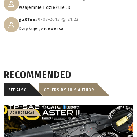
wzajemnie i dziekuje :D
30-03-2013 @
21:22
gaSTon
Dziękuje ,wicewersa
RECOMMENDED
SEE ALSO
OTHERS BY THIS AUTHOR
AEG REPLICAS