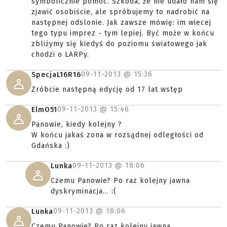
symbolicznie pomóc. Szkoda, że nie udało nam się
zjawić osobiście, ale spróbujemy to nadrobić na
następnej odslonie. Jak zawsze mówię: im wiecej
tego typu imprez - tym lepiej. Być może w końcu
zbliżymy się kiedyś do poziomu światowego jak
chodzi o LARPy.
09-11-2013 @
15:36
SpecjaL16R16
Zróbcie następną edycję od 17 lat wstęp
09-11-2013 @
15:46
ElmO51
Panowie, kiedy kolejny ?
W końcu jakaś zona w rozsądnej odległości od
Gdańska :)
09-11-2013 @
18:06
Lunka
Czemu Panowie? Po raz kolejny jawna
dyskryminacja... :(
09-11-2013 @
18:06
Lunka
Czemu Panowie? Po raz kolejny jawna