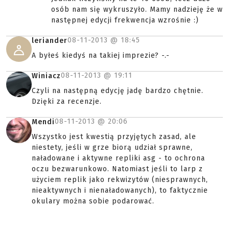
osób nam się wykruszyło. Mamy nadzieję że w
następnej edycji frekwencja wzrośnie :)
08-11-2013 @
18:45
leriander
A byłeś kiedyś na takiej imprezie? -.-
08-11-2013 @
19:11
Winiacz
Czyli na następną edycję jadę bardzo chętnie.
Dzięki za recenzje.
08-11-2013 @
20:06
Mendi
Wszystko jest kwestią przyjętych zasad, ale
niestety, jeśli w grze biorą udział sprawne,
naładowane i aktywne repliki asg - to ochrona
oczu bezwarunkowo. Natomiast jeśli to larp z
użyciem replik jako rekwizytów (niesprawnych,
nieaktywnych i nienaładowanych), to faktycznie
okulary można sobie podarować.