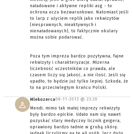
naładowane i aktywne repliki asg - to
ochrona oczu bezwarunkowo. Natomiast jeśli
to larp z użyciem replik jako rekwizytów
(niesprawnych, nieaktywnych i
nienaładowanych), to faktycznie okulary
można sobie podarować.
Poza tym impreza bardzo pozytywna, fajne
rekwizyty i charakteryzacje. Mizerna
liczebność uczestników co prawda, ale
czasem liczy się jakość, a nie ilość. Jeśli się
upadło, to będzie już tylko lepiej. Szkoda, że
to na przeciwległym krańcu Polski.
08-11-2013 @
23:20
Mlekozerca
Mendi, mimo tak małej imprezy rekwizyty
były bardzo epickie. Udało nam się nawet
pozyskać stary medyczny licznik geigera,
oprawiony bardzo ładnie w grubą skórę.
Jednak liczyliśmy na te 40 osób, lecz dużo