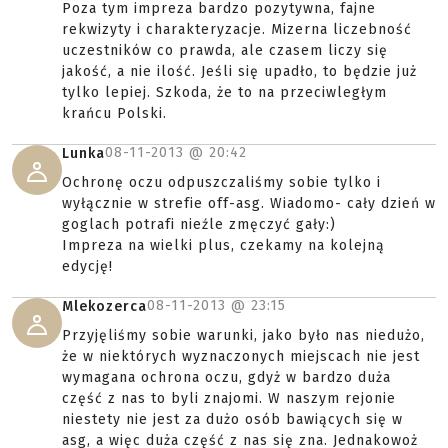
Poza tym impreza bardzo pozytywna, fajne
rekwizyty i charakteryzacje. Mizerna liczebność
uczestników co prawda, ale czasem liczy się
jakość, a nie ilość. Jeśli się upadło, to będzie już
tylko lepiej. Szkoda, że to na przeciwległym
krańcu Polski.
08-11-2013 @
20:42
Lunka
Ochronę oczu odpuszczaliśmy sobie tylko i
wyłącznie w strefie off-asg. Wiadomo- cały dzień w
goglach potrafi nieźle zmęczyć gały:)
Impreza na wielki plus, czekamy na kolejną
edycję!
08-11-2013 @
23:15
Mlekozerca
Przyjęliśmy sobie warunki, jako było nas niedużo,
że w niektórych wyznaczonych miejscach nie jest
wymagana ochrona oczu, gdyż w bardzo duża
część z nas to byli znajomi. W naszym rejonie
niestety nie jest za dużo osób bawiących się w
asg, a więc duża część z nas się zna. Jednakowoż