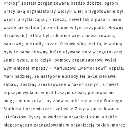
Prolog” została zorganizowana bardzo dobrze: ogrom
pracy jaką organizatorzy włożyli w jej przygotowanie był
wręcz przytłaczający - rzeczy, nawet tak z pozoru mało
ważne jak waluta (przerobione w tym przypadku Hrywny
Ukraińskie), która była idealnie wręcz odwzorowana,
naprawdę potrafiły urzec. Ciekawostką jest to, iż walutą
były te same Hrywny, które używane były w tegorocznej
Zonie Nysie, a to dzięki pomocy organizatorowi wyżej
wymienionej imprezy – Mariuszowi „Memorisowi” Rapala.
Mam nadzieję, że następne epizody tej jakże ciekawej
zabawy zostaną zrealizowane w takim samym, a nawet
lepszym wydaniu w najbliższym czasie, ponieważ nie
mogę się doczekać, by znów wcielić się w rolę Wolnego
Stalkera i przemierzać czeluście Zony w poszukiwaniu
artefaktów. Życzę powodzenia organizatorom, a także
niegasnącego zaangażowania w organizację takich imprez,