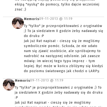
ekipą "nyską" do pomocy, tylko dajcie wcześniej
znać ;)
09-11-2013 @
11:19
Memoris
Ty "tylko" je przeprojektowałeś z oryginałów
;) To ja siedziałem X godzin żeby nadawały się
do druku :P
Jak już Rat napisał - cieszę się że mogliśmy
symbolicznie pomóc. Szkoda, że nie udało
nam się zjawić osobiście, ale spróbujemy to
nadrobić na następnej odslonie. Jak zawsze
mówię: im wiecej tego typu imprez - tym
lepiej. Być może w końcu zbliżymy się kiedyś
do poziomu światowego jak chodzi o LARPy.
09-11-2013 @
11:19
Memoris
Ty "tylko" je przeprojektowałeś z oryginałów ;) To
ja siedziałem X godzin żeby nadawały się do druku
:P
Jak już Rat napisał - cieszę się że mogliśmy