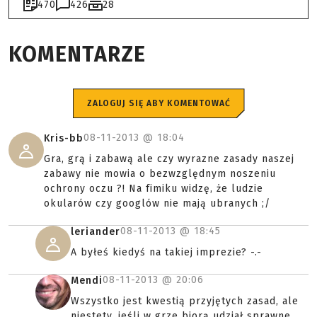
470
426
28
KOMENTARZE
ZALOGUJ SIĘ ABY KOMENTOWAĆ
08-11-2013 @
18:04
Kris-bb
Gra, grą i zabawą ale czy wyrazne zasady naszej
zabawy nie mowia o bezwzględnym noszeniu
ochrony oczu ?! Na fimiku widzę, że ludzie
okularów czy googlów nie mają ubranych ;/
08-11-2013 @
18:45
leriander
A byłeś kiedyś na takiej imprezie? -.-
08-11-2013 @
20:06
Mendi
Wszystko jest kwestią przyjętych zasad, ale
niestety, jeśli w grze biorą udział sprawne,