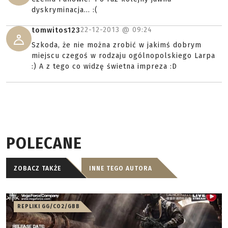
dyskryminacja... :(
22-12-2013 @
09:24
tomwitos123
Szkoda, że nie można zrobić w jakimś dobrym
miejscu czegoś w rodzaju ogólnopolskiego Larpa
:) A z tego co widzę świetna impreza :D
POLECANE
ZOBACZ TAKŻE
INNE TEGO AUTORA
REPLIKI GG/CO2/GBB