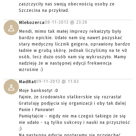
zaszczyciły nas swoją obecnością osoby ze
Szczecina na przykład.
08-11-2013 @
23:20
Mlekozerca
Mendi, mimo tak małej imprezy rekwizyty były
bardzo epickie. Udało nam się nawet pozyskać
stary medyczny licznik geigera, oprawiony bardzo
ładnie w grubą skórę. Jednak liczyliśmy na te 40
osób, lecz dużo osób nam się wykruszyło. Mamy
nadzieję że w następnej edycji frekwencja
wzrośnie :)
09-11-2013 @
11:03
MadRat
Moje banknoty! :D
Fajnie, że środowisko stalkerskie się rozrasta!
Gratuluję podjęcia się organizacji i oby tak dalej
Panie i Panowie!
Pamiętajcie - nigdy nie ma czegoś takiego że się
nie udało - są tylko sukcesy i nauki na przyszłość
;)
Na następną edycję postaramy się przyjechać