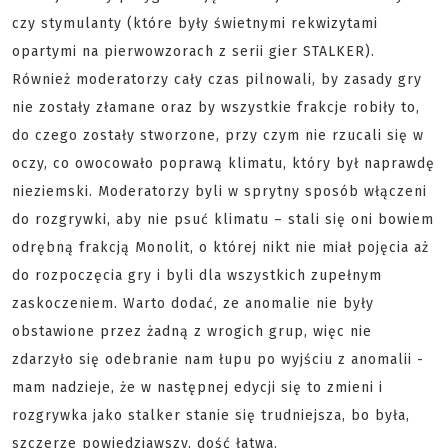
czy stymulanty (które były świetnymi rekwizytami
opartymi na pierwowzorach z serii gier STALKER).
Również moderatorzy cały czas pilnowali, by zasady gry
nie zostały złamane oraz by wszystkie frakcje robiły to,
do czego zostały stworzone, przy czym nie rzucali się w
oczy, co owocowało poprawą klimatu, który był naprawdę
nieziemski. Moderatorzy byli w sprytny sposób włączeni
do rozgrywki, aby nie psuć klimatu – stali się oni bowiem
odrębną frakcją Monolit, o której nikt nie miał pojęcia aż
do rozpoczęcia gry i byli dla wszystkich zupełnym
zaskoczeniem. Warto dodać, ze anomalie nie były
obstawione przez żadną z wrogich grup, więc nie
zdarzyło się odebranie nam łupu po wyjściu z anomalii -
mam nadzieje, że w następnej edycji się to zmieni i
rozgrywka jako stalker stanie się trudniejsza, bo była,
szczerze powiedziawszy, dość łatwa.