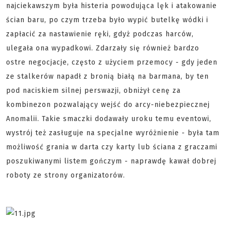
najciekawszym była histeria powodująca lęk i atakowanie
ścian baru, po czym trzeba było wypić butelkę wódki i
zapłacić za nastawienie ręki, gdyż podczas harców,
ulegała ona wypadkowi. Zdarzały się również bardzo
ostre negocjacje, często z użyciem przemocy - gdy jeden
ze stalkerów napadł z bronią białą na barmana, by ten
pod naciskiem silnej perswazji, obniżył cenę za
kombinezon pozwalający wejść do arcy-niebezpiecznej
Anomalii. Takie smaczki dodawały uroku temu eventowi,
wystrój też zasługuje na specjalne wyróżnienie - była tam
możliwość grania w darta czy karty lub ściana z graczami
poszukiwanymi listem gończym - naprawdę kawał dobrej
roboty ze strony organizatorów.