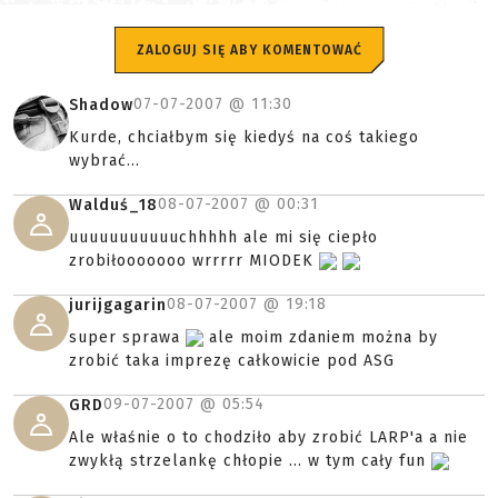
ZALOGUJ SIĘ ABY KOMENTOWAĆ
07-07-2007 @
11:30
Shadow
Kurde, chciałbym się kiedyś na coś takiego
wybrać...
08-07-2007 @
00:31
Walduś_18
uuuuuuuuuuuchhhhh ale mi się ciepło
zrobiłooooooo wrrrrr MIODEK
08-07-2007 @
19:18
jurijgagarin
super sprawa
ale moim zdaniem można by
zrobić taka imprezę całkowicie pod ASG
09-07-2007 @
05:54
GRD
Ale właśnie o to chodziło aby zrobić LARP'a a nie
zwykłą strzelankę chłopie ... w tym cały fun