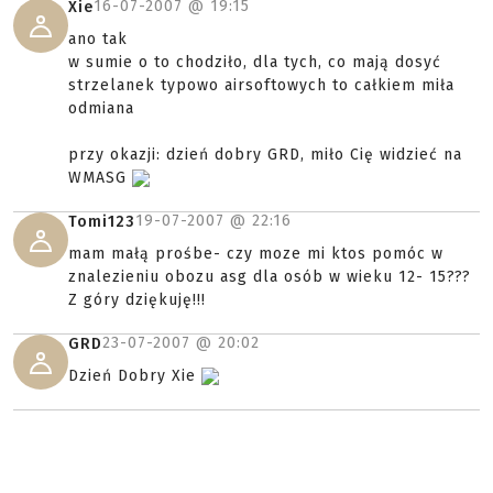
16-07-2007 @
19:15
Xie
ano tak
w sumie o to chodziło, dla tych, co mają dosyć
strzelanek typowo airsoftowych to całkiem miła
odmiana
przy okazji: dzień dobry GRD, miło Cię widzieć na
WMASG
19-07-2007 @
22:16
Tomi123
mam małą prośbe- czy moze mi ktos pomóc w
znalezieniu obozu asg dla osób w wieku 12- 15???
Z góry dziękuję!!!
23-07-2007 @
20:02
GRD
Dzień Dobry Xie