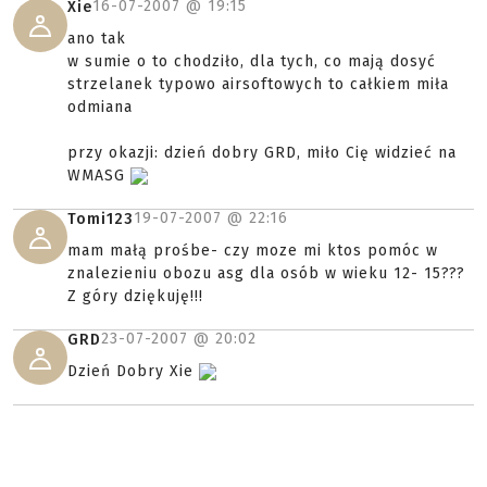
16-07-2007 @
19:15
Xie
ano tak
w sumie o to chodziło, dla tych, co mają dosyć
strzelanek typowo airsoftowych to całkiem miła
odmiana
przy okazji: dzień dobry GRD, miło Cię widzieć na
WMASG
19-07-2007 @
22:16
Tomi123
mam małą prośbe- czy moze mi ktos pomóc w
znalezieniu obozu asg dla osób w wieku 12- 15???
Z góry dziękuję!!!
23-07-2007 @
20:02
GRD
Dzień Dobry Xie