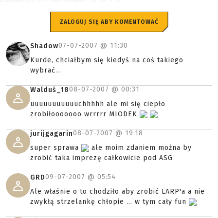
ZALOGUJ SIĘ ABY KOMENTOWAĆ
07-07-2007 @
11:30
Shadow
Kurde, chciałbym się kiedyś na coś takiego
wybrać...
08-07-2007 @
00:31
Walduś_18
uuuuuuuuuuuchhhhh ale mi się ciepło
zrobiłooooooo wrrrrr MIODEK
08-07-2007 @
19:18
jurijgagarin
super sprawa
ale moim zdaniem można by
zrobić taka imprezę całkowicie pod ASG
09-07-2007 @
05:54
GRD
Ale właśnie o to chodziło aby zrobić LARP'a a nie
zwykłą strzelankę chłopie ... w tym cały fun