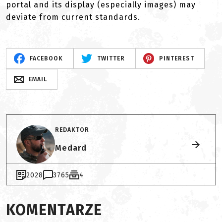
portal and its display (especially images) may
deviate from current standards.
FACEBOOK
TWITTER
PINTEREST
EMAIL
REDAKTOR
Medard
2028
3765
4
KOMENTARZE