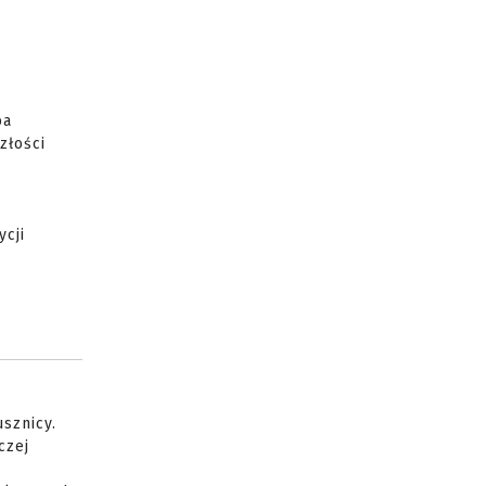
ba
złości
ycji
usznicy.
czej