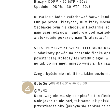
Bluzy - DDPM - 20 MTP - 50zł
Spodnie - DDPM - 30 MTP -50zł
DDPM idzie ładnie zafarbować barwnikami 
Lub po prostu klasyczny DPM który można 
Osobiście bym nie chodził w flectarnie, r
najwięcej rodzajów mundurów pod względe
wielokrotnie pokazały nam "braterstwo" i 
A FIA TŁUMACZY NOSZENIE FLECTARNA N
"Dodatkowy powód na noszenie flecka opróc
powstańczej. Koledzy też wtedy biegali 
no tak bo nie mieli innego wyjścia.. ba na
Czego byście nie robili i na jakim poziomi
08-01-2014 @
08:00
GuloGulo
@MyN3
Naprawdę nie ma się co spinać o ten fleckt
Mnie jakoś to nie razi, tak samo jak polsk
przeszkadzałoby (jakbym się zapisał na c