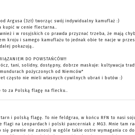
od Argusa (3zł) tworząc swój indywidualny kamuflaż :)
kupić w cenie flectarna..
ównież i w rosyjskich co prawda przyznać trzeba, że mają chy
m kroju i samego kamuflażu to jednak obie te nacje w przes
dalej pokazują..
AWIĄZANIEM DO POWSTAŃCÓW!!
z, tani, solidny, dostępny, dobrze maskuje: kultywacja trad
w mundurach pożyczonych od Niemców"
wet często nie mieli własnych cywilnych ubrań i butów :)
e to za Polską flagę na flecku..
arn i polską flagę. To nie feldgrau, w końcu RFN to nasi soj
ie flagi na Leopardach i polski pancerniak z MG3. Mnie tam ra
o się pewnie nie zanosi) w ogóle takie ostre wymagania co do