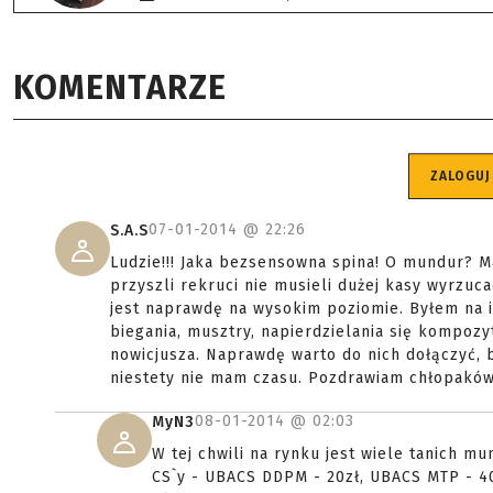
KOMENTARZE
ZALOGUJ
07-01-2014 @
22:26
S.A.S
Ludzie!!! Jaka bezsensowna spina! O mundur? M
przyszli rekruci nie musieli dużej kasy wyrzu
jest naprawdę na wysokim poziomie. Byłem na i
biegania, musztry, napierdzielania się kompozyt
nowicjusza. Naprawdę warto do nich dołączyć, bo
niestety nie mam czasu. Pozdrawiam chłopaków
08-01-2014 @
02:03
MyN3
W tej chwili na rynku jest wiele tanich 
CS`y - UBACS DDPM - 20zł, UBACS MTP - 4