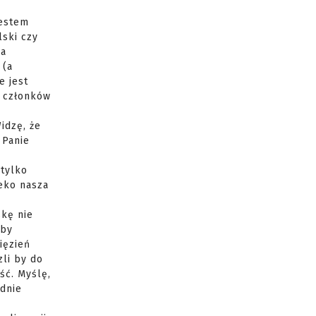
jestem
ski czy
ia
 (a
e jest
i członków
idzę, że
 Panie
 tylko
leko nasza
skę nie
yby
ięzień
zli by do
ść. Myślę,
ądnie