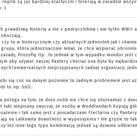
replik są już bardziej elastyczni i tolerują w zasadzie wszys
 :)
h prawdziwą historię a nie z podręczników i nie tylko WWII a
oburzają..
 czy to w historycznym czy aktualnych jednostek jak i równi
je grupa, która jednoznacznie mówi, że chce wspierać obronno
zasady, filozofię itp.. to jednak w tym wypadku mundur jest 
tym aby używać naszej Pantery chociaż ona była by najbardziej
lnych/uniwersalnych nieprzypisanych żadnej organizacji, jed
li robi się coś na danym poziomie to żadnym problemem jest u
bi to np. SGO..
a polega na tym, że dużo osób nie chce się utożsamiać z dan
t taki niepisany zwyczaj, że osoby w Woddlandach kupują gł
żenie i tak samo jest z posiadaczami Flectarna czy Pantery.
ją na całkowita dowolność w wyposażeniu i nie gryzie to tak
czy też inne tego typu kombinację jednak są dziwnie odbieran