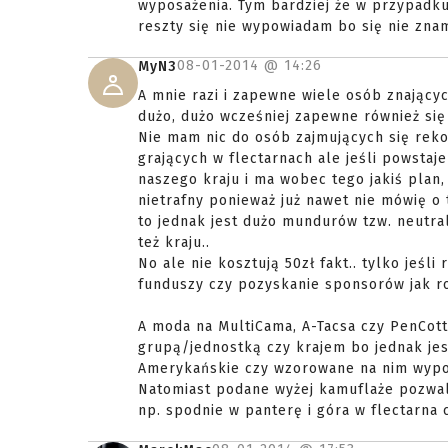
wyposażenia. Tym bardziej że w przypadku 
reszty się nie wypowiadam bo się nie znam
08-01-2014 @
14:26
MyN3
A mnie razi i zapewne wiele osób znającyc
dużo, dużo wcześniej zapewne również się 
Nie mam nic do osób zajmujących się reko
grających w flectarnach ale jeśli powsta
naszego kraju i ma wobec tego jakiś plan, 
nietrafny ponieważ już nawet nie mówię o 
to jednak jest dużo mundurów tzw. neutra
też kraju..
No ale nie kosztują 50zł fakt.. tylko jeś
funduszy czy pozyskanie sponsorów jak ro
A moda na MultiCama, A-Tacsa czy PenCott
grupą/jednostką czy krajem bo jednak jes
Amerykańskie czy wzorowane na nim wyposa
Natomiast podane wyżej kamuflaże pozwala
np. spodnie w panterę i góra w flectarna 