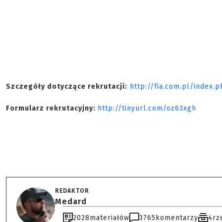
Szczegóły dotyczące rekrutacji:
http://fia.com.pl/index
Formularz rekrutacyjny:
http://tinyurl.com/oz63xgh
REDAKTOR
Medard
2028
materiałów
3765
komentarzy
4
rz