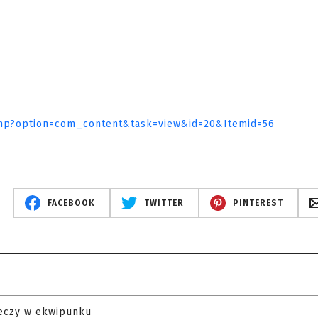
.php?option=com_content&task=view&id=20&Itemid=56
FACEBOOK
TWITTER
PINTEREST
eczy w ekwipunku