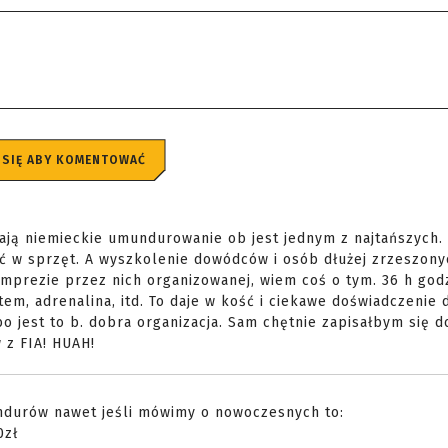
 SIĘ ABY KOMENTOWAĆ
ają niemieckie umundurowanie ob jest jednym z najtańszych. 
cać w sprzęt. A wyszkolenie dowódców i osób dłużej zrzeszony
mprezie przez nich organizowanej, wiem coś o tym. 36 h god
em, adrenalina, itd. To daje w kość i ciekawe doświadczenie 
 jest to b. dobra organizacja. Sam chętnie zapisałbym się do
 z FIA! HUAH!
mundurów nawet jeśli mówimy o nowoczesnych to:
0zł