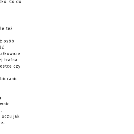
tko. Co do
le też
eż osób
ść
całkowicie
 trafna..
nostce czy
zbieranie
ą
ównie
.
 oczu jak
e..