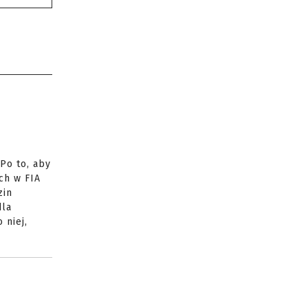
Po to, aby
ch w FIA
zin
dla
 niej,