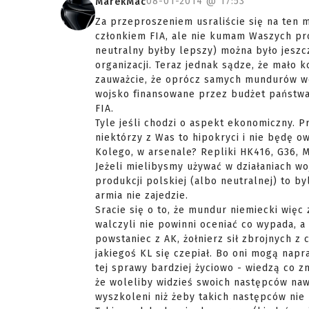
08-01-2014 @
17:53
MarekMac
Za przeproszeniem usraliście się na ten 
członkiem FIA, ale nie kumam Waszych pr
neutralny byłby lepszy) można było jeszc
organizacji. Teraz jednak sądze, że mało
zauważcie, że oprócz samych mundurów we 
wojsko finansowane przez budżet państwa
FIA.
Tyle jeśli chodzi o aspekt ekonomiczny. P
niektórzy z Was to hipokryci i nie będę ow
Kolego, w arsenale? Repliki HK416, G36, M
Jeżeli mielibysmy używać w działaniach w
produkcji polskiej (albo neutralnej) to b
armia nie zajedzie.
Sracie się o to, że mundur niemiecki więc 
walczyli nie powinni oceniać co wypada, 
powstaniec z AK, żołnierz sił zbrojnych z
jakiegoś KL się czepiał. Bo oni mogą napr
tej sprawy bardziej życiowo - wiedzą co z
że woleliby widzieś swoich następców naw
wyszkoleni niż żeby takich następców nie 