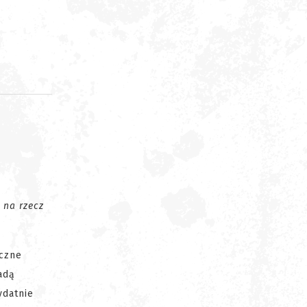
d
 na rzecz
iczne
adą
ydatnie