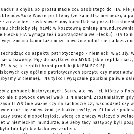
mundur, a chyba po prostu macie coś osobistego do FIA. Nie 
oblemów.Może Wasze problemy (że kamuflaż niemiecki, a pol
ze zrozumieć i zastosować inny kamuflaż na poczatku istnien
 komu chciałoby się bawić w kosztowną zmianę umundurowania
Flecku FIA wymaga też i oporządzenia we Flecku). FIA to ni
 więc zmiana kamuflażu może poważnie odbić się na kieszen
rzechodząc do aspektu patriotycznego - niemiecki więc zły. W
ijał w bawełnę. Piję do użytkownika MYN3. Jakie repliki masz,
P5. A są to repliki broni produkcji NIEMIECKIEJ!
ojskowych czy ogólnie patriotycznych sprzętu czy materiałów
ylibyśmy w ciemnej... Na tylko i wyłącznie polskim paliwie da
zły z pobudek historycznych. Sorry, ale my - ci, którzy o Pol
a co nie z powodu dawnej walki z Niemcami. Zrozumiałbym gd
 czasu II WŚ (nie ważne czy na zachodzie czy wschodzie) czy w
awdę czuć się znieważeni. Jednakże myślę, że Ci ludzie podes
naczy stracić niepodległość, wiecą co znaczy walczyć o wolno
et w niemieckim mundurze, ale żeby tacy następcy byli poż
było lub byli biedacko wyszkoleni.