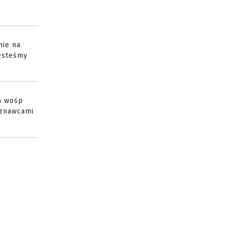
nie na
jesteśmy
a wośp
yznawcami