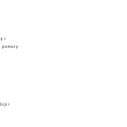
ę i
j pomocy.
cji i