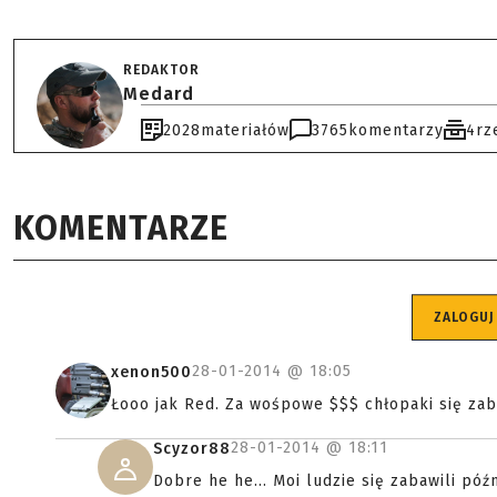
REDAKTOR
Medard
2028
materiałów
3765
komentarzy
4
rz
KOMENTARZE
ZALOGUJ
28-01-2014 @
18:05
xenon500
Łooo jak Red. Za wośpowe $$$ chłopaki się zaba
28-01-2014 @
18:11
Scyzor88
Dobre he he... Moi ludzie się zabawili późni