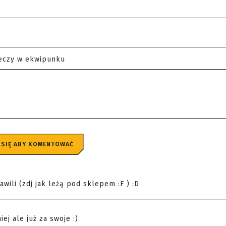
eczy w ekwipunku
 SIĘ ABY KOMENTOWAĆ
wili (zdj jak leżą pod sklepem :F ) :D
ej ale już za swoje :)