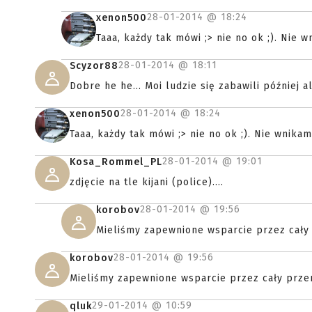
28-01-2014 @
18:24
xenon500
Taaa, każdy tak mówi ;> nie no ok ;). Nie w
28-01-2014 @
18:11
Scyzor88
Dobre he he... Moi ludzie się zabawili później al
28-01-2014 @
18:24
xenon500
Taaa, każdy tak mówi ;> nie no ok ;). Nie wnikam
28-01-2014 @
19:01
Kosa_Rommel_PL
zdjęcie na tle kijani (police)....
28-01-2014 @
19:56
korobov
Mieliśmy zapewnione wsparcie przez cały 
28-01-2014 @
19:56
korobov
Mieliśmy zapewnione wsparcie przez cały prze
29-01-2014 @
10:59
qluk