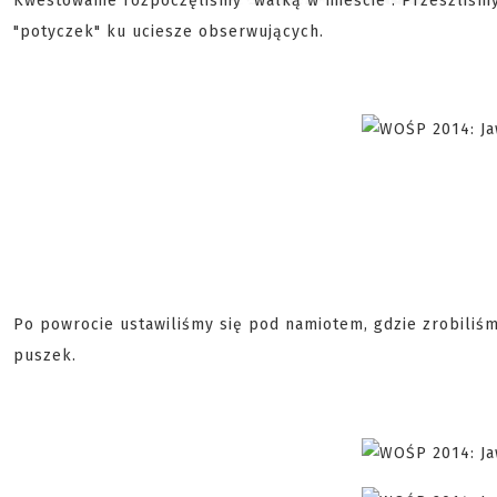
Kwestowanie rozpoczęliśmy "walką w mieście". Przeszliśmy 
"potyczek" ku uciesze obserwujących.
Po powrocie ustawiliśmy się pod namiotem, gdzie zrobiliśm
puszek.