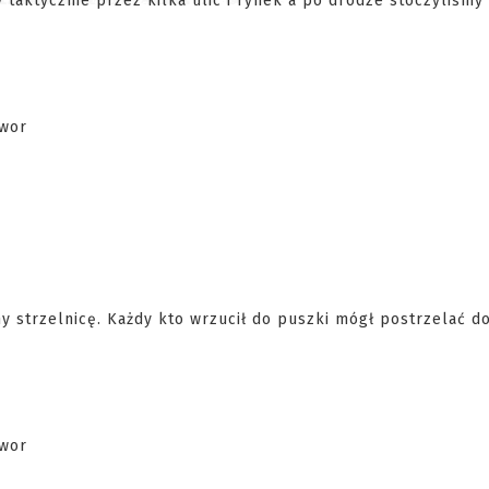
taktycznie przez kilka ulic i rynek a po drodze stoczyliśmy 
y strzelnicę. Każdy kto wrzucił do puszki mó
gł postrzelać do