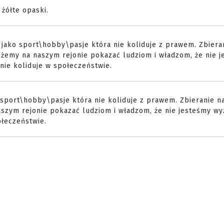
żółte opaski.
jako sport\hobby\pasje która nie koliduje z prawem. Zbiera
możemy na naszym rejonie pokazać ludziom i władzom, że nie 
nie koliduje w społeczeństwie.
sport\hobby\pasje która nie koliduje z prawem. Zbieranie n
naszym rejonie pokazać ludziom i władzom, że nie jesteśmy w
ołeczeństwie.