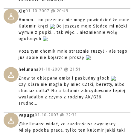
01-10-2007 @
20:49
Xie
Hmmm... no przeciez nie mogę powiedzieć że mnie
Kulomir kręci
Bo jeszcze moje Słońce mi nóżki
wyrwie z pupki... tak więc... niezmiennie wolę
ogolonych
Poza tym chomik mnie strasznie ruszył - ale tego
juz sobie nie kojarzcie proszę
01-10-2007 @
21:51
hellmans
Znow ta oklepana emka i paskudny glock
Czy Klara nie mogla by miec CZtki, beretty, albo
chociaz colta? No a kulomir zdecydowanie lepiej
wygladalby z czyms z rodziny AK/G36.
Trudno...
01-10-2007 @
22:31
Papuga
@hellmans: widać, ze zazdrościsz zwycięscy...
Mi się podoba praca, tylko ten kulomir jakiś taki