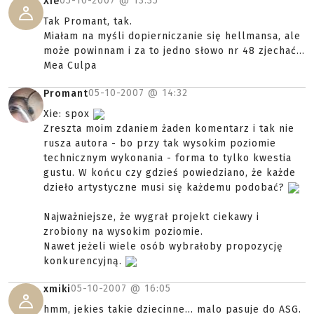
05-10-2007 @
13:35
Xie
Tak Promant, tak.
Miałam na myśli dopierniczanie się hellmansa, ale
może powinnam i za to jedno słowo nr 48 zjechać...
Mea Culpa
05-10-2007 @
14:32
Promant
Xie: spox
Zreszta moim zdaniem żaden komentarz i tak nie
rusza autora - bo przy tak wysokim poziomie
technicznym wykonania - forma to tylko kwestia
gustu. W końcu czy gdzieś powiedziano, że każde
dzieło artystyczne musi się każdemu podobać?
Najważniejsze, że wygrał projekt ciekawy i
zrobiony na wysokim poziomie.
Nawet jeżeli wiele osób wybrałoby propozycję
konkurencyjną.
05-10-2007 @
16:05
xmiki
hmm, jekies takie dziecinne... malo pasuje do ASG.