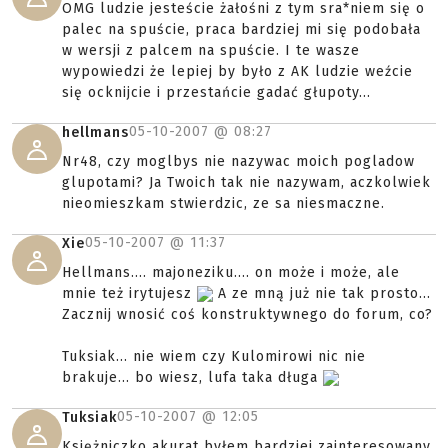
OMG ludzie jesteście żałośni z tym sra*niem się o
palec na spuście, praca bardziej mi się podobała
w wersji z palcem na spuście. I te wasze
wypowiedzi że lepiej by było z AK ludzie weźcie
się ocknijcie i przestańcie gadać głupoty...
05-10-2007 @
08:27
hellmans
Nr48, czy moglbys nie nazywac moich pogladow
glupotami? Ja Twoich tak nie nazywam, aczkolwiek
nieomieszkam stwierdzic, ze sa niesmaczne.
05-10-2007 @
11:37
Xie
Hellmans.... majoneziku.... on może i może, ale
mnie też irytujesz
A ze mną już nie tak prosto...
Zacznij wnosić coś konstruktywnego do forum, co?
Tuksiak... nie wiem czy Kulomirowi nic nie
brakuje... bo wiesz, lufa taka długa
05-10-2007 @
12:05
Tuksiak
Księżniczko akurat byłem bardziej zainteresowany