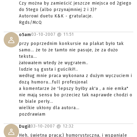
Czy można by zamieścić jeszcze miejsca od 2giego
do 5tego (albo przynajmniej 2 i 3)?
Autorowi duetu K&K - gratulacje.
Rgds/McQ
03-10-2007 @
11:51
o5am
przy poprzednim konkursie na plakat było tak
samo... że to że tamto nie pasuje, że za dużo
tekstu...
żałowałem wtedy że wygrałem..
ludzie są gusta i guściki!!..
według mnie praca wykonana z dużym wyczuciem i
dozą humoru...full profesjonal
a komentarze że 'lepszy byłby ak'a , a nie emka"
nie mają sensu bo przeciez tak naprawde chodzi o
te biale perły...
wielkie ukłony dla autora...
pozdrawiam
03-10-2007 @
12:32
Dugil
Heh, świetna praca;) humorystyczna, i wspaniale