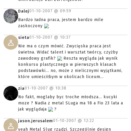
01-10-2007 @
09:59
Dalej
Bardzo ładna praca, jestem bardzo mile
zaskoczony
01-10-2007 @
10:37
sieta
Nie ma o czym mówić. Zwycięska praca jest
świetna. Widać talent i warsztat twórcy, czyżby
zawodowy grafik?
Reszta wygląda jak wynik
konkursu plastycznego w pierwszych klasach
podstawówki... no, może z nielicznymi wyjątkami,
które umieściłbym w okolicach liceum...
01-10-2007 @
10:38
zia
No fakt, moglaby byc troche młodsza... kucyki
moze ? Nadia z metal SLuga ma 18 a Fio 23 lata a
jak wyglądaja
?
01-10-2007 @
12:22
jason.jerusalem
yeah Metal Slug rządzi. Szczególnie design