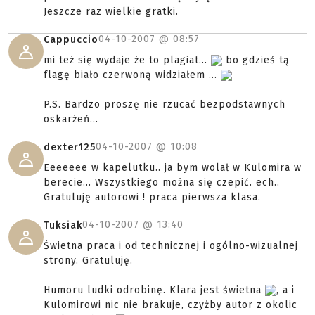
Jeszcze raz wielkie gratki.
04-10-2007 @
08:57
Cappuccio
mi też się wydaje że to plagiat...
bo gdzieś tą
flagę biało czerwoną widziałem ...
P.S. Bardzo proszę nie rzucać bezpodstawnych
oskarżeń...
04-10-2007 @
10:08
dexter125
Eeeeeee w kapelutku.. ja bym wolał w Kulomira w
berecie... Wszystkiego można się czepić. ech..
Gratuluję autorowi ! praca pierwsza klasa.
04-10-2007 @
13:40
Tuksiak
Świetna praca i od technicznej i ogólno-wizualnej
strony. Gratuluję.
Humoru ludki odrobinę. Klara jest świetna
, a i
Kulomirowi nic nie brakuje, czyżby autor z okolic