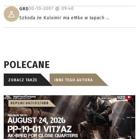
30-10-2007 @
09:40
GRD
Szkoda że Kulomir ma eMke w łapach ...
POLECANE
ZOBACZ TAKŻE
INNE TEGO AUTORA
REPLIKI GG/CO2/GBB