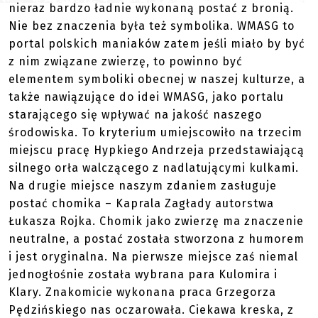
nieraz bardzo ładnie wykonaną postać z bronią.
Nie bez znaczenia była też symbolika. WMASG to
portal polskich maniaków zatem jeśli miało by być
z nim związane zwierzę, to powinno być
elementem symboliki obecnej w naszej kulturze, a
także nawiązujące do idei WMASG, jako portalu
starającego się wpływać na jakość naszego
środowiska. To kryterium umiejscowiło na trzecim
miejscu pracę Hypkiego Andrzeja przedstawiającą
silnego orła walczącego z nadlatującymi kulkami.
Na drugie miejsce naszym zdaniem zasługuje
postać chomika – Kaprala Zagłady autorstwa
Łukasza Rojka. Chomik jako zwierzę ma znaczenie
neutralne, a postać została stworzona z humorem
i jest oryginalna. Na pierwsze miejsce zaś niemal
jednogłośnie została wybrana para Kulomira i
Klary. Znakomicie wykonana praca Grzegorza
Pędzińskiego nas oczarowała. Ciekawa kreska, z