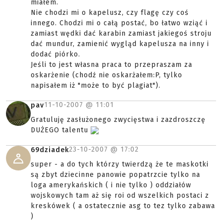
miałem.
Nie chodzi mi o kapelusz, czy flagę czy coś
innego. Chodzi mi o całą postać, bo łatwo wziąć i
zamiast wędki dać karabin zamiast jakiegoś stroju
dać mundur, zamienić wygląd kapelusza na inny i
dodać piórko.
Jeśli to jest własna praca to przepraszam za
oskarżenie (chodź nie oskarżałem:P, tylko
napisałem iż "może to być plagiat").
11-10-2007 @
11:01
pav
Gratuluję zasłużonego zwycięstwa i zazdroszczę
DUŻEGO talentu
23-10-2007 @
17:02
69dziadek
super - a do tych którzy twierdzą że te maskotki
są zbyt dziecinne panowie popatrzcie tylko na
loga amerykańskich ( i nie tylko ) oddziałów
wojskowych tam aż się roi od wszelkich postaci z
kreskówek ( a ostatecznie asg to tez tylko zabawa
)