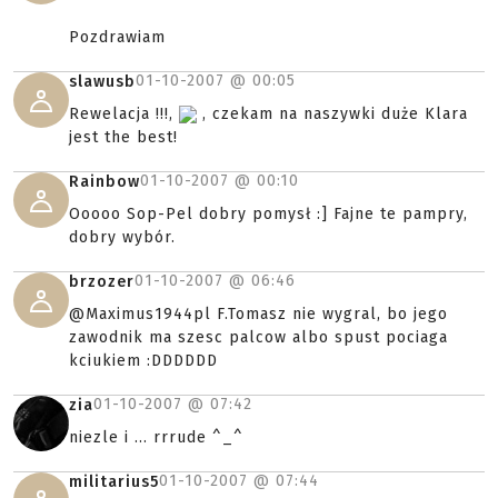
Pozdrawiam
01-10-2007 @
00:05
slawusb
Rewelacja !!!,
, czekam na naszywki duże Klara
jest the best!
01-10-2007 @
00:10
Rainbow
Ooooo Sop-Pel dobry pomysł :] Fajne te pampry,
dobry wybór.
01-10-2007 @
06:46
brzozer
@Maximus1944pl F.Tomasz nie wygral, bo jego
zawodnik ma szesc palcow albo spust pociaga
kciukiem :DDDDDD
01-10-2007 @
07:42
zia
niezle i ... rrrude ^_^
01-10-2007 @
07:44
militarius5