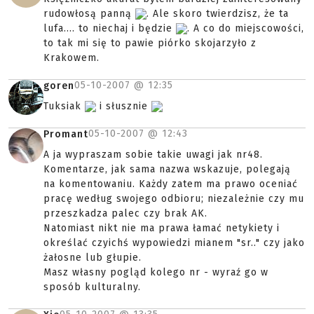
rudowłosą panną
. Ale skoro twierdzisz, że ta
lufa.... to niechaj i będzie
. A co do miejscowości,
to tak mi się to pawie piórko skojarzyło z
Krakowem.
05-10-2007 @
12:35
goren
Tuksiak
i słusznie
05-10-2007 @
12:43
Promant
A ja wypraszam sobie takie uwagi jak nr48.
Komentarze, jak sama nazwa wskazuje, polegają
na komentowaniu. Każdy zatem ma prawo oceniać
pracę według swojego odbioru; niezależnie czy mu
przeszkadza palec czy brak AK.
Natomiast nikt nie ma prawa łamać netykiety i
określać czyichś wypowiedzi mianem "sr.." czy jako
żałosne lub głupie.
Masz własny pogląd kolego nr - wyraź go w
sposób kulturalny.