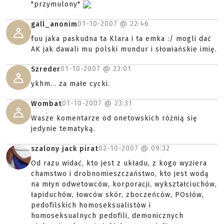
"przymulony"
01-10-2007 @
22:46
gall_anonim
fuu jaka paskudna ta Klara i ta emka :/ mogli dać
AK jak dawali mu polski mundur i słowiańskie imię.
01-10-2007 @
23:01
Szreder
ykhm... za małe cycki.
01-10-2007 @
23:31
Wombat
Wasze komentarze od onetowskich różnią się
jedynie tematyką.
02-10-2007 @
09:32
szalony jack pirat
Od razu widać, kto jest z układu, z kogo wyziera
chamstwo i drobnomieszczaństwo, kto jest wodą
na młyn odwetowców, korporacji, wykształciuchów,
łapiduchów, łowców skór, zboczeńców, POsłów,
pedofilskich homoseksualistów i
homoseksualnych pedofili, demonicznych