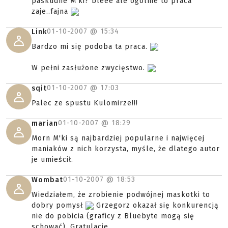
paskudne M'ki? bleee ale ogólnie to praca
zaje..fajna
01-10-2007 @
15:34
Link
Bardzo mi się podoba ta praca.
W pełni zasłużone zwycięstwo.
01-10-2007 @
17:03
sqit
Palec ze spustu Kulomirze!!!
01-10-2007 @
18:29
marian
Morn M'ki są najbardziej popularne i najwięcej
maniaków z nich korzysta, myśle, że dlatego autor
je umieścił.
01-10-2007 @
18:53
Wombat
Wiedziałem, że zrobienie podwójnej maskotki to
dobry pomysł
Grzegorz okazał się konkurencją
nie do pobicia (graficy z Bluebyte mogą się
schować). Gratulacje.