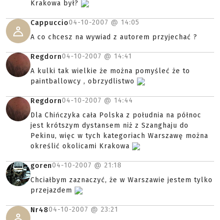
Krakowa był?
04-10-2007 @
14:05
Cappuccio
A co chcesz na wywiad z autorem przyjechać ?
04-10-2007 @
14:41
Regdorn
A kulki tak wielkie że można pomyśleć że to
paintballowcy , obrzydlistwo
04-10-2007 @
14:44
Regdorn
Dla Chińczyka cała Polska z południa na północ
jest krótszym dystansem niż z Szanghaju do
Pekinu, więc w tych kategoriach Warszawę można
określić okolicami Krakowa
04-10-2007 @
21:18
goren
Chciałbym zaznaczyć, że w Warszawie jestem tylko
przejazdem
04-10-2007 @
23:21
Nr48