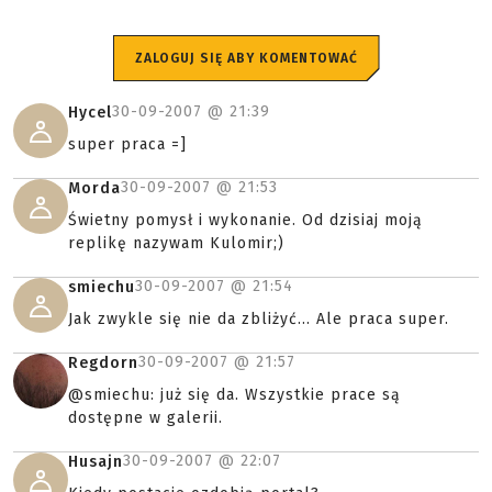
ZALOGUJ SIĘ ABY KOMENTOWAĆ
30-09-2007 @
21:39
Hycel
super praca =]
30-09-2007 @
21:53
Morda
Świetny pomysł i wykonanie. Od dzisiaj moją
replikę nazywam Kulomir;)
30-09-2007 @
21:54
smiechu
Jak zwykle się nie da zbliżyć... Ale praca super.
30-09-2007 @
21:57
Regdorn
@smiechu: już się da. Wszystkie prace są
dostępne w galerii.
30-09-2007 @
22:07
Husajn