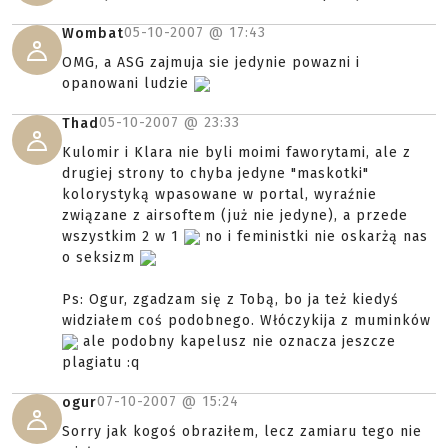
05-10-2007 @
17:43
Wombat
OMG, a ASG zajmuja sie jedynie powazni i
opanowani ludzie
05-10-2007 @
23:33
Thad
Kulomir i Klara nie byli moimi faworytami, ale z
drugiej strony to chyba jedyne "maskotki"
kolorystyką wpasowane w portal, wyraźnie
związane z airsoftem (już nie jedyne), a przede
wszystkim 2 w 1
no i feministki nie oskarżą nas
o seksizm
Ps: Ogur, zgadzam się z Tobą, bo ja też kiedyś
widziałem coś podobnego. Włóczykija z muminków
ale podobny kapelusz nie oznacza jeszcze
plagiatu :q
07-10-2007 @
15:24
ogur
Sorry jak kogoś obraziłem, lecz zamiaru tego nie