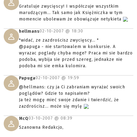
Gratuluje zwycięscy! I współczuje wszystkim
marudzącym... Tak samo jak Księżniczka w tym
momencie ubolewam że obowiązuje netykieta
02-10-2007 @
18:30
hellmans
"widać, ze zazdrościsz zwycięscy... "
@papuga - nie startowalem w konkursie. A
wyrazac poglady chyba moge? Praca mi sie bardzo
podoba, wybija sie przed szereg, jednakze nie
podoba mi sie emka kulomira.
02-10-2007 @
19:59
Papuga
@hellmans: czy ja Ci zabraniam wyrażać swoich
poglądów? Gdzie to napisałem?
Ja też mogę mieć swoje zdanie i twierdzić, że
zazdrościsz... może się mylę
03-10-2007 @
08:39
McQ
Szanowna Redakcjo,