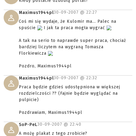
Kiedy postacie ozdobią portal?
30-09-2007 @
22:27
Maximus1944pl
Coś mi się wydaje, że Kulomir ma... Palec na
spuście
I jak ta praca mogła wygrać
A tak na serio to naprawde super praca, chociaż
bardziej liczyłem na wygraną Tomasza
Florkiewicza
Pozdro, Maximus1944pl
30-09-2007 @
22:32
Maximus1944pl
Praca będzie gdzieś udostępniona w większej
rozdzielczości ?? (Fajnie będzie wyglądać na
pulpicie)
Pozdrawiam, Maximus1944pl
30-09-2007 @
22:40
SoP-PeL
A możę plakat z tego zrobicie?