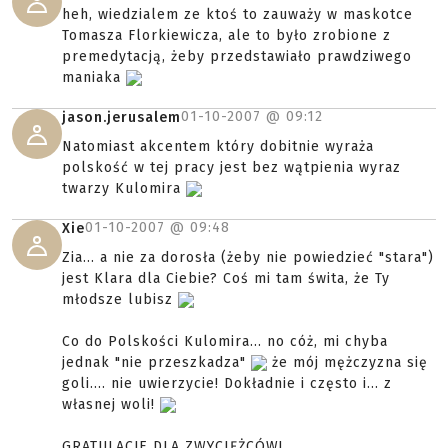
heh, wiedzialem ze ktoś to zauważy w maskotce
Tomasza Florkiewicza, ale to było zrobione z
premedytacją, żeby przedstawiało prawdziwego
maniaka
01-10-2007 @
09:12
jason.jerusalem
Natomiast akcentem który dobitnie wyraża
polskość w tej pracy jest bez wątpienia wyraz
twarzy Kulomira
01-10-2007 @
09:48
Xie
Zia... a nie za dorosła (żeby nie powiedzieć "stara")
jest Klara dla Ciebie? Coś mi tam świta, że Ty
młodsze lubisz
Co do Polskości Kulomira... no cóż, mi chyba
jednak "nie przeszkadza"
że mój mężczyzna się
goli.... nie uwierzycie! Dokładnie i często i... z
własnej woli!
GRATULACJE DLA ZWYCIĘŻCÓW!