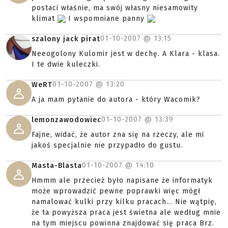
postaci właśnie, ma swój własny niesamowity
klimat
I wspomniane panny
01-10-2007 @
13:15
szalony jack pirat
Neeogolony Kulomir jest w dechę. A Klara - klasa.
I te dwie kuleczki.
01-10-2007 @
13:20
WeRT
A ja mam pytanie do autora - który Wacomik?
01-10-2007 @
13:39
lemonzawodowiec
Fajne, widać, że autor zna się na rzeczy, ale mi
jakoś specjalnie nie przypadło do gustu.
01-10-2007 @
14:10
Masta-Blasta
Hmmm ale przecież było napisane że informatyk
może wprowadzić pewne poprawki więc mógł
namalować kulki przy kilku pracach... Nie wątpię,
że ta powyższa praca jest świetna ale według mnie
na tym miejscu powinna znajdować się praca Brz.