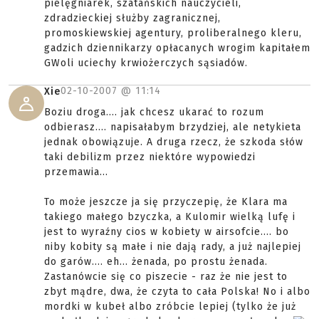
pielęgniarek, szatańskich nauczycieli,
zdradzieckiej służby zagranicznej,
promoskiewskiej agentury, proliberalnego kleru,
gadzich dziennikarzy opłacanych wrogim kapitałem
GWoli uciechy krwiożerczych sąsiadów.
02-10-2007 @
11:14
Xie
Boziu droga.... jak chcesz ukarać to rozum
odbierasz.... napisałabym brzydziej, ale netykieta
jednak obowiązuje. A druga rzecz, że szkoda słów
taki debilizm przez niektóre wypowiedzi
przemawia...
To może jeszcze ja się przyczepię, że Klara ma
takiego małego bzyczka, a Kulomir wielką lufę i
jest to wyraźny cios w kobiety w airsofcie.... bo
niby kobity są małe i nie dają rady, a już najlepiej
do garów.... eh... żenada, po prostu żenada.
Zastanówcie się co piszecie - raz że nie jest to
zbyt mądre, dwa, że czyta to cała Polska! No i albo
mordki w kubeł albo zróbcie lepiej (tylko że już