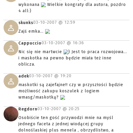
wykonana
Wielkie kongraty dla autora, pozdro
4 all:)
03-10-2007 @
12:59
skunks
Zajś emka...
03-10-2007 @
16:36
Cappuccio
Nic się nie martwcie
) Jest to praca rozwojowa...
i maskotka na pewno będzie miała też inne
oblicza.
03-10-2007 @
19:20
adek
maskotki są zajefajne!! czy w przyszłości będzie
możliwość zakupu koszulek z logiem
wmasg/maskotką?
03-10-2007 @
20:25
Regdorn
Osobiście ten gość przywodzi mnie na myśl
jednego faceta z jednej wiodącej grupy
dolnoślaskiej plus menela , obrzydlistwo, a