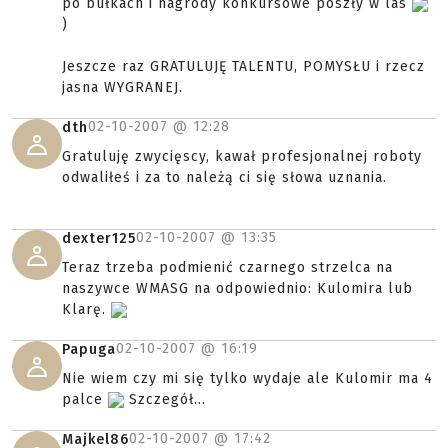
po bułkach i nagrody konkursowe poszły w las
)
Jeszcze raz GRATULUJĘ TALENTU, POMYSŁU i rzecz
jasna WYGRANEJ.
02-10-2007 @
12:28
dth
Gratuluję zwycięscy, kawał profesjonalnej roboty
odwaliłeś i za to należą ci się słowa uznania.
02-10-2007 @
13:35
dexter125
Teraz trzeba podmienić czarnego strzelca na
naszywce WMASG na odpowiednio: Kulomira lub
Klarę.
02-10-2007 @
16:19
Papuga
Nie wiem czy mi się tylko wydaje ale Kulomir ma 4
palce
Szczegół...
02-10-2007 @
17:42
Majkel86