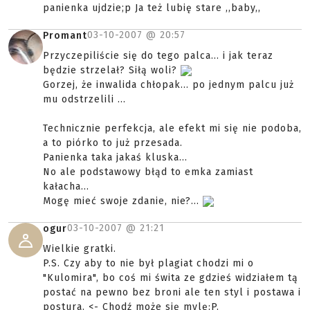
panienka ujdzie;p Ja też lubię stare ,,baby,,
03-10-2007 @
20:57
Promant
Przyczepiliście się do tego palca... i jak teraz
będzie strzelał? Siłą woli?
Gorzej, że inwalida chłopak... po jednym palcu już
mu odstrzelili ...
Technicznie perfekcja, ale efekt mi się nie podoba,
a to piórko to już przesada.
Panienka taka jakaś kluska...
No ale podstawowy błąd to emka zamiast
kałacha...
Mogę mieć swoje zdanie, nie?...
03-10-2007 @
21:21
ogur
Wielkie gratki.
P.S. Czy aby to nie był plagiat chodzi mi o
"Kulomira", bo coś mi świta ze gdzieś widziałem tą
postać na pewno bez broni ale ten styl i postawa i
postura. <- Chodź może się mylę:P.