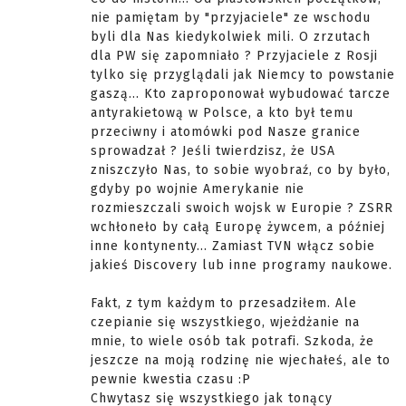
nie pamiętam by "przyjaciele" ze wschodu
byli dla Nas kiedykolwiek mili. O zrzutach
dla PW się zapomniało ? Przyjaciele z Rosji
tylko się przyglądali jak Niemcy to powstanie
gaszą... Kto zaproponował wybudować tarcze
antyrakietową w Polsce, a kto był temu
przeciwny i atomówki pod Nasze granice
sprowadzał ? Jeśli twierdzisz, że USA
zniszczyło Nas, to sobie wyobraź, co by było,
gdyby po wojnie Amerykanie nie
rozmieszczali swoich wojsk w Europie ? ZSRR
wchłoneło by całą Europę żywcem, a później
inne kontynenty... Zamiast TVN włącz sobie
jakieś Discovery lub inne programy naukowe.
Fakt, z tym każdym to przesadziłem. Ale
czepianie się wszystkiego, wjeżdżanie na
mnie, to wiele osób tak potrafi. Szkoda, że
jeszcze na moją rodzinę nie wjechałeś, ale to
pewnie kwestia czasu :P
Chwytasz się wszystkiego jak tonący