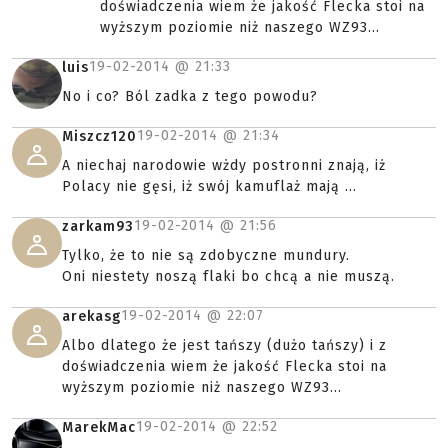
doświadczenia wiem że jakość Flecka stoi na
wyższym poziomie niż naszego WZ93...
19-02-2014 @
21:33
luis
No i co? Ból zadka z tego powodu?
19-02-2014 @
21:34
Miszcz120
A niechaj narodowie wżdy postronni znają, iż
Polacy nie gęsi, iż swój kamuflaż mają ...
19-02-2014 @
21:56
zarkam93
Tylko, że to nie są zdobyczne mundury.
Oni niestety noszą flaki bo chcą a nie muszą.
19-02-2014 @
22:07
arekasg
Albo dlatego że jest tańszy (dużo tańszy) i z
doświadczenia wiem że jakość Flecka stoi na
wyższym poziomie niż naszego WZ93...
19-02-2014 @
22:52
MarekMac