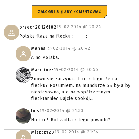
ZALOGUJ SIĘ ABY KOMENTOWAĆ
19-02-2014 @
20:24
orzech20126182
Polska flaga na flecku ;____;
19-02-2014 @
20:42
Menes
A no Polska.
19-02-2014 @
20:56
Marrtinez
Znowu się zaczyna... I co z tego, że na
flecku? Rozumiem, na mundurze SS była by
niestosowna, ale na współczesnym
flecktarnie? Dajcie spokój...
19-02-2014 @
21:33
luis
No i co? Ból zadka z tego powodu?
19-02-2014 @
21:34
Miszcz120