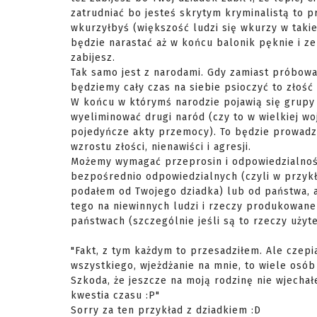
zatrudniać bo jesteś skrytym kryminalistą to
wkurzyłbyś (większość ludzi się wkurzy w takiej
będzie narastać aż w końcu balonik pęknie i ze
zabijesz.
Tak samo jest z narodami. Gdy zamiast próbowa
będziemy cały czas na siebie psioczyć to złość
W końcu w którymś narodzie pojawią się grupy
wyeliminować drugi naród (czy to w wielkiej wo
pojedyńcze akty przemocy). To będzie prowadz
wzrostu złości, nienawiści i agresji.
Możemy wymagać przeprosin i odpowiedzialnoś
bezpośrednio odpowiedzialnych (czyli w przykł
podałem od Twojego dziadka) lub od państwa, 
tego na niewinnych ludzi i rzeczy produkowan
państwach (szczególnie jeśli są to rzeczy użyt
"Fakt, z tym każdym to przesadziłem. Ale czepi
wszystkiego, wjeżdżanie na mnie, to wiele osób 
Szkoda, że jeszcze na moją rodzinę nie wjechał
kwestia czasu :P"
Sorry za ten przykład z dziadkiem :D