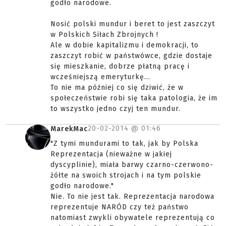
godło narodowe.
Nosić polski mundur i beret to jest zaszczyt
w Polskich Siłach Zbrojnych !
Ale w dobie kapitalizmu i demokracji, to
zaszczyt robić w państwówce, gdzie dostaje
się mieszkanie, dobrze płatną pracę i
wcześniejszą emeryturkę...
To nie ma później co się dziwić, że w
społeczeństwie robi się taka patologia, że im
to wszystko jedno czyj ten mundur.
20-02-2014 @
01:46
MarekMac
"Z tymi mundurami to tak, jak by Polska
Reprezentacja (nieważne w jakiej
dyscyplinie), miała barwy czarno-czerwono-
żółte na swoich strojach i na tym polskie
godło narodowe."
Nie. To nie jest tak. Reprezentacja narodowa
reprezentuje NARÓD czy też państwo
natomiast zwykli obywatele reprezentują co