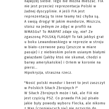
najwyżej siebie. Tego nie można mieszać. FIA
nie jest przecież reprezentacja Polski w
żadnej dyscyplinie. A jeśli FIA jest
reprezentacją to inne teamy też chyba są.
A swoją drogą! W jakim mundurze, Miszczu,
stoisz na jednym ze zdjęć w profili na
WMASGu? To MARPAT zdaje się, nie? Ze
zgaszoną POLSKĄ FLAGĄ!!! To tak jakbyś grał
u boku Lewandowskiego w reprezie w stroju
w biało-czerwone pasy (jeszcze w miare
pasuje) i z niebieskim polem usianym białymi
gwiazdami (jakby ktoś nie skumał, chodzi o
barwy amerykańskie) i Orłem w koronie na
piersi...
Hipokryzja, straszna rzecz.
"Nosić polski mundur i beret to jest zaszczyt
w Polskich Siłach Zbrojnych !"
W Siłach Zbrojnych może i tak, ale FIA nie
jest częścią PSZ. Co prawda FIA już pisało
jakie były powody wyboru Flecka, ale nikomu
z Was (czepiających się) nie przyszło do