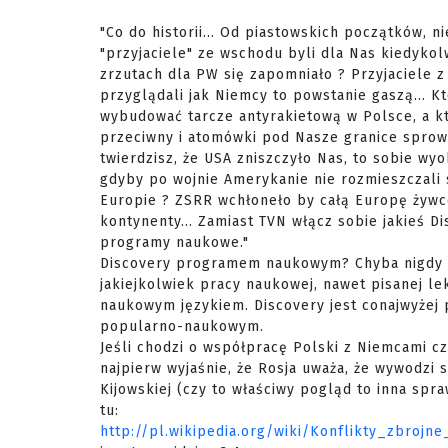
"Co do historii... Od piastowskich początków, 
"przyjaciele" ze wschodu byli dla Nas kiedykolw
zrzutach dla PW się zapomniało ? Przyjaciele z 
przyglądali jak Niemcy to powstanie gaszą... 
wybudować tarcze antyrakietową w Polsce, a k
przeciwny i atomówki pod Nasze granice sprowa
twierdzisz, że USA zniszczyło Nas, to sobie wyo
gdyby po wojnie Amerykanie nie rozmieszczali
Europie ? ZSRR wchłoneło by całą Europę żywce
kontynenty... Zamiast TVN włącz sobie jakieś D
programy naukowe."
Discovery programem naukowym? Chyba nigdy n
jakiejkolwiek pracy naukowej, nawet pisanej le
naukowym językiem. Discovery jest conajwyże
popularno-naukowym.
Jeśli chodzi o współpracę Polski z Niemcami cz
najpierw wyjaśnie, że Rosja uważa, że wywodzi s
Kijowskiej (czy to właściwy pogląd to inna spra
tu:
http://pl.wikipedia.org/wiki/Konflikty_zbrojne