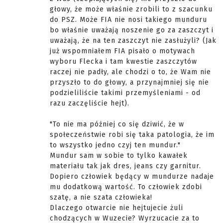
głowy, że może właśnie zrobili to z szacunku
do PSZ. Może FIA nie nosi takiego munduru
bo właśnie uważają noszenie go za zaszczyt i
uważają, że na ten zaszczyt nie zasłużyli? (Jak
już wspomniałem FIA pisało o motywach
wyboru Flecka i tam kwestie zaszczytów
raczej nie padły, ale chodzi o to, że Wam nie
przyszło to do głowy, a przynajmniej się nie
podzieliliście takimi przemyśleniami - od
razu zaczęliście hejt).
"To nie ma później co się dziwić, że w
społeczeństwie robi się taka patologia, że im
to wszystko jedno czyj ten mundur."
Mundur sam w sobie to tylko kawałek
materiału tak jak dres, jeans czy garnitur.
Dopiero człowiek będący w mundurze nadaje
mu dodatkową wartość. To człowiek zdobi
szatę, a nie szata człowieka!
Dlaczego otwarcie nie hejtujecie żuli
chodzących w Wuzecie? Wyrzucacie za to