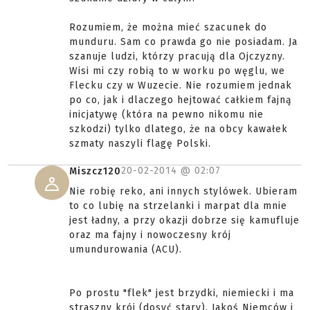
Rozumiem, że można mieć szacunek do
munduru. Sam co prawda go nie posiadam. Ja
szanuje ludzi, którzy pracują dla Ojczyzny.
Wisi mi czy robią to w worku po węglu, we
Flecku czy w Wuzecie. Nie rozumiem jednak
po co, jak i dlaczego hejtować całkiem fajną
inicjatywę (która na pewno nikomu nie
szkodzi) tylko dlatego, że na obcy kawałek
szmaty naszyli flagę Polski.
20-02-2014 @
02:07
Miszcz120
Nie robię reko, ani innych stylówek. Ubieram
to co lubię na strzelanki i marpat dla mnie
jest ładny, a przy okazji dobrze się kamufluje
oraz ma fajny i nowoczesny krój
umundurowania (ACU).
Po prostu "flek" jest brzydki, niemiecki i ma
straszny krój (dosyć stary). Jakoś Niemców i