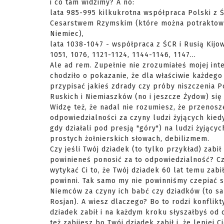
i co tam widzimy? A no:
lata 985-995 kilkukrotna współpraca Polski z 
Cesarstwem Rzymskim (które można potraktow
Niemiec),
lata 1038-1047 - współpraca z ŚCR i Rusią Kijo
1051, 1076, 1121-1124, 1144-1146, 1147...
Ale ad rem. Zupełnie nie zrozumiałeś mojej inte
chodziło o pokazanie, że dla właściwie każdeg
przypisać jakieś zdrady czy próby niszczenia Po
Ruskich i Niemiaszków (no i jeszcze Żydow) się 
Widzę też, że nadal nie rozumiesz, że przenosz
odpowiedzialności za czyny ludzi żyjących kied
gdy działali pod presją "góry") na ludzi żyjącyc
prostych żołnierskich słowach, debilizmem.
Czy jeśli Twój dziadek (to tylko przykład) zabił
powinieneś ponosić za to odpowiedzialność? Cz
wytykać Ci to, że Twój dziadek 60 lat temu zabił
powinni. Tak samo my nie powinniśmy czepiać si
Niemców za czyny ich babć czy dziadków (to sa
Rosjan). A wiesz dlaczego? Bo to rodzi konflikt
dziadek zabił i na każdym kroku słyszałbyś od o
też zabijesz bo Twój dziadek zabił i, że lepiej C