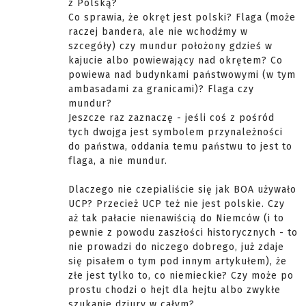
z Polską?
Co sprawia, że okręt jest polski? Flaga (może
raczej bandera, ale nie wchodźmy w
szcegóły) czy mundur położony gdzieś w
kajucie albo powiewający nad okrętem? Co
powiewa nad budynkami państwowymi (w tym
ambasadami za granicami)? Flaga czy
mundur?
Jeszcze raz zaznaczę - jeśli coś z pośród
tych dwojga jest symbolem przynależności
do państwa, oddania temu państwu to jest to
flaga, a nie mundur.
Dlaczego nie czepialiście się jak BOA używało
UCP? Przecież UCP też nie jest polskie. Czy
aż tak pałacie nienawiścią do Niemców (i to
pewnie z powodu zaszłości historycznych - to
nie prowadzi do niczego dobrego, już zdaje
się pisałem o tym pod innym artykułem), że
złe jest tylko to, co niemieckie? Czy może po
prostu chodzi o hejt dla hejtu albo zwykłe
szukanie dziury w całym?