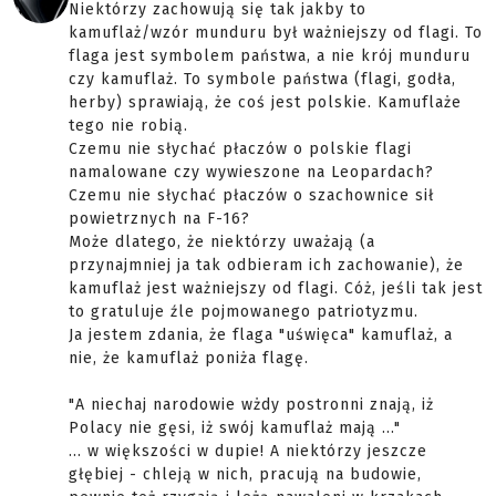
Niektórzy zachowują się tak jakby to
kamuflaż/wzór munduru był ważniejszy od flagi. To
flaga jest symbolem państwa, a nie krój munduru
czy kamuflaż. To symbole państwa (flagi, godła,
herby) sprawiają, że coś jest polskie. Kamuflaże
tego nie robią.
Czemu nie słychać płaczów o polskie flagi
namalowane czy wywieszone na Leopardach?
Czemu nie słychać płaczów o szachownice sił
powietrznych na F-16?
Może dlatego, że niektórzy uważają (a
przynajmniej ja tak odbieram ich zachowanie), że
kamuflaż jest ważniejszy od flagi. Cóż, jeśli tak jest
to gratuluje źle pojmowanego patriotyzmu.
Ja jestem zdania, że flaga "uświęca" kamuflaż, a
nie, że kamuflaż poniża flagę.
"A niechaj narodowie wżdy postronni znają, iż
Polacy nie gęsi, iż swój kamuflaż mają ..."
... w większości w dupie! A niektórzy jeszcze
głębiej - chleją w nich, pracują na budowie,