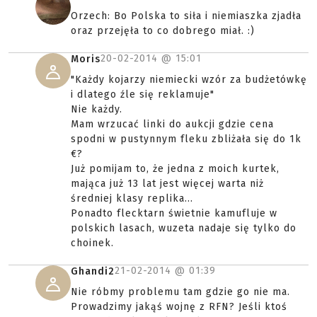
Orzech: Bo Polska to siła i niemiaszka zjadła
oraz przejęła to co dobrego miał. :)
20-02-2014 @
15:01
Moris
"Każdy kojarzy niemiecki wzór za budżetówkę
i dlatego źle się reklamuje"
Nie każdy.
Mam wrzucać linki do aukcji gdzie cena
spodni w pustynnym fleku zbliżała się do 1k
€?
Już pomijam to, że jedna z moich kurtek,
mająca już 13 lat jest więcej warta niż
średniej klasy replika...
Ponadto flecktarn świetnie kamufluje w
polskich lasach, wuzeta nadaje się tylko do
choinek.
21-02-2014 @
01:39
Ghandi2
Nie róbmy problemu tam gdzie go nie ma.
Prowadzimy jakąś wojnę z RFN? Jeśli ktoś