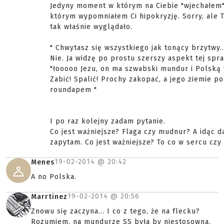
Jedyny moment w którym na Ciebie "wjechałem
którym wypomniałem Ci hipokryzję. Sorry, ale 
tak właśnie wyglądało.
" Chwytasz się wszystkiego jak tonący brzytwy..
Nie. Ja widzę po prostu szerszy aspekt tej spr
"łooooo Jezu, on ma szwabski mundur i Polską f
Zabić! Spalić! Prochy zakopać, a jego ziemie po
roundapem "
I po raz kolejny zadam pytanie.
Co jest ważniejsze? Flaga czy mudnur? A idąc 
zapytam. Co jest ważniejsze? To co w sercu czy
19-02-2014 @
20:42
Menes
A no Polska.
19-02-2014 @
20:56
Marrtinez
Znowu się zaczyna... I co z tego, że na flecku?
Rozumiem, na mundurze SS była by niestosowna,