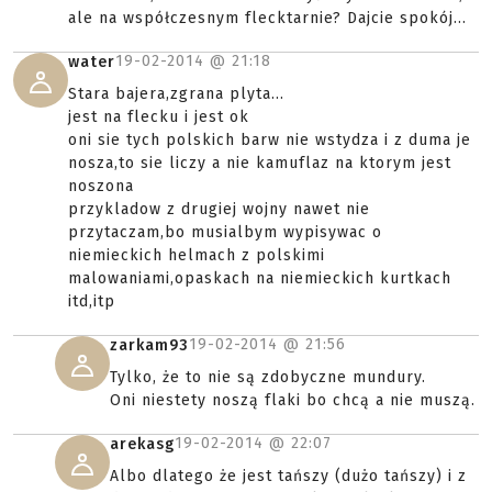
ale na współczesnym flecktarnie? Dajcie spokój...
19-02-2014 @
21:18
water
Stara bajera,zgrana plyta...
jest na flecku i jest ok
oni sie tych polskich barw nie wstydza i z duma je
nosza,to sie liczy a nie kamuflaz na ktorym jest
noszona
przykladow z drugiej wojny nawet nie
przytaczam,bo musialbym wypisywac o
niemieckich helmach z polskimi
malowaniami,opaskach na niemieckich kurtkach
itd,itp
19-02-2014 @
21:56
zarkam93
Tylko, że to nie są zdobyczne mundury.
Oni niestety noszą flaki bo chcą a nie muszą.
19-02-2014 @
22:07
arekasg
Albo dlatego że jest tańszy (dużo tańszy) i z