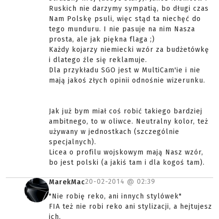
Ruskich nie darzymy sympatią, bo długi czas
Nam Polskę psuli, więc stąd ta niechęć do
tego munduru. I nie pasuje na nim Nasza
prosta, ale jak piękna flaga ;)
Każdy kojarzy niemiecki wzór za budżetówkę
i dlatego źle się reklamuje.
Dla przykładu SGO jest w MultiCam'ie i nie
mają jakoś złych opinii odnośnie wizerunku.
Jak już bym miał coś robić takiego bardziej
ambitnego, to w oliwce. Neutralny kolor, też
używany w jednostkach (szczególnie
specjalnych).
Licea o profilu wojskowym mają Nasz wzór,
bo jest polski (a jakiś tam i dla kogoś tam).
20-02-2014 @
02:39
MarekMac
"Nie robię reko, ani innych stylówek"
FIA też nie robi reko ani stylizacji, a hejtujesz
ich.