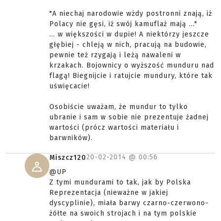
"A niechaj narodowie wżdy postronni znają, iż
Polacy nie gęsi, iż swój kamuflaż mają ..."
... w większości w dupie! A niektórzy jeszcze
głębiej - chleją w nich, pracują na budowie,
pewnie też rzygają i leżą nawaleni w
krzakach. Bojownicy o wyższość munduru nad
flagą! Biegnijcie i ratujcie mundury, które tak
uświęcacie!
Osobiście uważam, że mundur to tylko
ubranie i sam w sobie nie prezentuje żadnej
wartości (prócz wartości materiału i
barwników).
20-02-2014 @
00:56
Miszcz120
@UP
Z tymi mundurami to tak, jak by Polska
Reprezentacja (nieważne w jakiej
dyscyplinie), miała barwy czarno-czerwono-
żółte na swoich strojach i na tym polskie