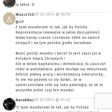
Ja także :D.
20-02-2014 @
00:56
Miszcz120
@UP
Z tymi mundurami to tak, jak by Polska
Reprezentacja (nieważne w jakiej dyscyplinie),
miała barwy czarno-czerwono-żółte na swoich
strojach i na tym polskie godło narodowe.
Nosić polski mundur i beret to jest zaszczyt w
Polskich Siłach Zbrojnych !
Ale w dobie kapitalizmu i demokracji, to zaszczyt
robić w państwówce, gdzie dostaje się mieszkanie,
dobrze płatną pracę i wcześniejszą emeryturkę...
To nie ma później co się dziwić, że w
społeczeństwie robi się taka patologia, że im to
wszystko jedno czyj ten mundur.
20-02-2014 @
01:46
MarekMac
"Z tymi mundurami to tak, jak by Polska