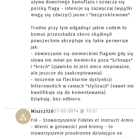
używa dowolnego kamuflażu i oznacza się
polską flagę - intencje są zazwyczaj (wyjątki
mogą się zdarzyć) jasne i "bezproblemowe".
Trudno przy tym odgadnąć jakim cudem to
komuś przeszkadza skoro skądinąd
powszechnie akceptuje się takie perwersje
jak:
- obwieszanie się niemieckimi flagami gdy się
słowa nie mówi po niemiecku poza "Schnaps"
i "Arsch" (zjawisko to jest nieco niepoważne,
ale jeszcze do zaakceptowania).
- noszenie na flecktarnie dystynkcji
hitlerowskich w ramach "stylizacji" (nawet nie
kwalifikuje się do komentowania).
Dziękuję, bez odbioru.
21-02-2014 @
13:37
Miszcz120
FIA - Stowarzyszenie Fideles et Instructi Armis
- Wierni w gotowości pod bronią - to
stowarzyszenie proobronne działające na