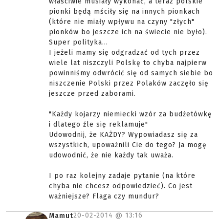
właściwie musiały wykonać, a teraz polskie
pionki będą mściły się na innych pionkach
(które nie miały wpływu na czyny "złych"
pionków bo jeszcze ich na świecie nie było).
Super polityka...
I jeżeli mamy się odgradzać od tych przez
wiele lat niszczyli Polskę to chyba najpierw
powinniśmy odwrócić się od samych siebie bo
niszczenie Polski przez Polaków zaczęło się
jeszcze przed zaborami.
"Każdy kojarzy niemiecki wzór za budżetówkę
i dlatego źle się reklamuje"
Udowodnij, że KAŻDY? Wypowiadasz się za
wszystkich, upoważnili Cie do tego? Ja mogę
udowodnić, że nie każdy tak uważa.
I po raz kolejny zadaje pytanie (na które
chyba nie chcesz odpowiedzieć). Co jest
ważniejsze? Flaga czy mundur?
20-02-2014 @
13:16
Mamut