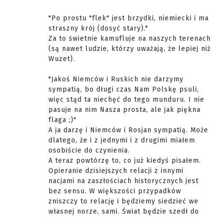
"Po prostu "flek" jest brzydki, niemiecki i ma
straszny krój (dosyć stary)."
Za to świetnie kamufluje na naszych terenach
(są nawet ludzie, którzy uważają, że lepiej niż
Wuzet).
"Jakoś Niemców i Ruskich nie darzymy
sympatią, bo długi czas Nam Polskę psuli,
więc stąd ta niechęć do tego munduru. I nie
pasuje na nim Nasza prosta, ale jak piękna
flaga ;)"
A ja darzę i Niemców i Rosjan sympatią. Może
dlatego, że i z jednymi i z drugimi miałem
osobiście do czynienia.
A teraz powtórzę to, co już kiedyś pisałem.
Opieranie dzisiejszych relacji z innymi
nacjami na zaszłościach historycznych jest
bez sensu. W większości przypadków
zniszczy to relację i będziemy siedzieć we
własnej norze, sami. Świat będzie szedł do