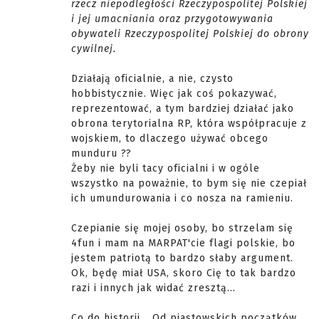
rzecz niepodległości Rzeczypospolitej Polskiej
i jej umacniania oraz przygotowywania
obywateli Rzeczypospolitej Polskiej do obrony
cywilnej.
Działają oficialnie, a nie, czysto
hobbistycznie. Więc jak coś pokazywać,
reprezentować, a tym bardziej działać jako
obrona terytorialna RP, która współpracuje z
wojskiem, to dlaczego używać obcego
munduru ??
Żeby nie byli tacy oficialni i w ogóle
wszystko na poważnie, to bym się nie czepiał
ich umundurowania i co nosza na ramieniu.
Czepianie się mojej osoby, bo strzelam się
4fun i mam na MARPAT'cie flagi polskie, bo
jestem patriotą to bardzo słaby argument.
Ok, będę miał USA, skoro Cię to tak bardzo
razi i innych jak widać zresztą...
Co do historii... Od piastowskich początków,