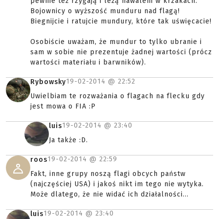
pewnie też rzygają i leżą nawaleni w krzakach.
Bojownicy o wyższość munduru nad flagą!
Biegnijcie i ratujcie mundury, które tak uświęcacie!
Osobiście uważam, że mundur to tylko ubranie i
sam w sobie nie prezentuje żadnej wartości (prócz
wartości materiału i barwników).
19-02-2014 @
22:52
Rybowsky
Uwielbiam te rozważania o flagach na flecku gdy
jest mowa o FIA :P
19-02-2014 @
23:40
luis
Ja także :D.
19-02-2014 @
22:59
roos
Fakt, inne grupy noszą flagi obcych państw
(najczęściej USA) i jakoś nikt im tego nie wytyka.
Może dlatego, że nie widać ich działalności...
19-02-2014 @
23:40
luis