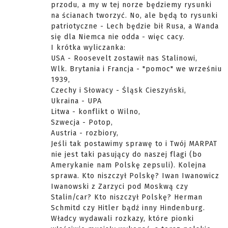
przodu, a my w tej norze będziemy rysunki
na ścianach tworzyć. No, ale będą to rysunki
patriotyczne - Lech będzie bił Rusa, a Wanda
się dla Niemca nie odda - więc cacy.
I krótka wyliczanka:
USA - Roosevelt zostawił nas Stalinowi,
Wlk. Brytania i Francja - "pomoc" we wrześniu
1939,
Czechy i Słowacy - Śląsk Cieszyński,
Ukraina - UPA
Litwa - konflikt o Wilno,
Szwecja - Potop,
Austria - rozbiory,
Jeśli tak postawimy sprawę to i Twój MARPAT
nie jest taki pasujący do naszej flagi (bo
Amerykanie nam Polskę zepsuli). Kolejna
sprawa. Kto niszczył Polskę? Iwan Iwanowicz
Iwanowski z Zarzyci pod Moskwą czy
Stalin/car? Kto niszczył Polskę? Herman
Schmitd czy Hitler bądź inny Hindenburg.
Władcy wydawali rozkazy, które pionki