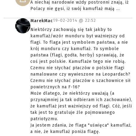
A niechaj narodowie wżdy postronni znają, iż
Polacy nie gęsi, iż swój kamuflaż mają ...
19-02-2014 @
22:52
MarekMac
Niektórzy zachowują się tak jakby to
kamuflaż/wzór munduru był ważniejszy od
flagi. To flaga jest symbolem państwa, a nie
krój munduru czy kamuflaż. To symbole
państwa (flagi, godła, herby) sprawiają, że
coś jest polskie. Kamuflaże tego nie robią.
Czemu nie słychać płaczów o polskie flagi
namalowane czy wywieszone na Leopardach?
Czemu nie słychać płaczów o szachownice sił
powietrznych na F-16?
Może dlatego, że niektórzy uważają (a
przynajmniej ja tak odbieram ich zachowanie),
że kamuflaż jest ważniejszy od flagi. Cóż, jeśli
tak jest to gratuluje źle pojmowanego
patriotyzmu.
Ja jestem zdania, że flaga "uświęca" kamuflaż,
a nie, że kamuflaż poniża flagę.