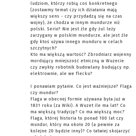
ludziom, którzy robią coś konkretnego
(zostawmy temat czy ich działania mają
większy sens - czy przydadzą się na czas
wojny), że chodza w innym mundurze niż
polski. Serio? Nie jest źle gdy żul leży
zarzygany w polskim mundurze, ale jest źle
gdy ktoś używa innego munduru w celach
szczytnych?
Kto ma większą wartość? Zbrodniarz wojenny
mordujący mniejszość etniczną w Wuzecie
czy zwykły robotnik budowlany budujący np.
elektrownie, ale we flecku?
I ponawiam pytanie. Co jest ważniejsze? Flaga
czy mundur?
Flaga w obecnej formie używana była już w
1831 roku (za Wiki). A Wuzet ile ma lat? Co
ma większą tradycję? Co ma większą moc?
Flaga, której historia to ponad 100 lat czy
mundur, który ma około 20 (a pewnie za
kolejne 20 będzie inny)? Co łatwiej skojarzyć