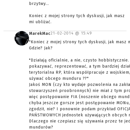
brzytwy...
Koniec z mojej strony tych dyskusji, jak masz
mi ubliżać.
21-02-2014 @
15:49
MarekMac
"Koniec z mojej strony tych dyskusji, jak masz m
Gdzie? Jak?
"Działają oficialnie, a nie, czysto hobbistycznie
pokazywać, reprezentować, a tym bardziej dzia
terytorialna RP, która współpracuje z wojskiem
używać obcego munduru ??"
Jakoś MON (czy kto wydaje pozwolenia na zakł
stowarzyszeń proobronnych) nie miał z tym p
więc postępowanie FIA (noszenie obcego mundu
chyba jeszcze gorsze jest postępowanie MONu, 
zgodził, nie? I ponownie podam przykład OFIC
PAŃSTWOWYCH jednostek używających obcych 
Dlaczego nie czepiasz się używania przez te je
mundurów?