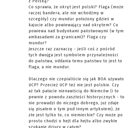
z Polską?
Co sprawia, że okręt jest polski? Flaga (może
raczej bandera, ale nie wchodźmy w
szcegóły) czy mundur położony gdzieś w
kajucie albo powiewający nad okrętem? Co
powiewa nad budynkami państwowymi (w tym
ambasadami za granicami)? Flaga czy
mundur?
Jeszcze raz zaznaczę - jeśli coś z pośród
tych dwojga jest symbolem przynależności
do państwa, oddania temu państwu to jest to
flaga, a nie mundur.
Dlaczego nie czepialiście się jak BOA używało
UCP? Przecież UCP też nie jest polskie. Czy
aż tak pałacie nienawiścią do Niemców (i to
pewnie z powodu zaszłości historycznych - to
nie prowadzi do niczego dobrego, już zdaje
się pisałem o tym pod innym artykułem), że
złe jest tylko to, co niemieckie? Czy może po
prostu chodzi o hejt dla hejtu albo zwykłe
szukanie dziury w całym?