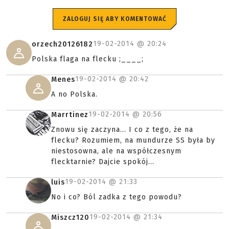
ZALOGUJ SIĘ ABY KOMENTOWAĆ
19-02-2014 @
20:24
orzech20126182
Polska flaga na flecku ;____;
19-02-2014 @
20:42
Menes
A no Polska.
19-02-2014 @
20:56
Marrtinez
Znowu się zaczyna... I co z tego, że na
flecku? Rozumiem, na mundurze SS była by
niestosowna, ale na współczesnym
flecktarnie? Dajcie spokój...
19-02-2014 @
21:33
luis
No i co? Ból zadka z tego powodu?
19-02-2014 @
21:34
Miszcz120