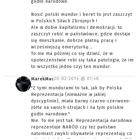
godło narodowe.
Nosić polski mundur i beret to jest zaszczyt
w Polskich Siłach Zbrojnych !
Ale w dobie kapitalizmu i demokracji, to
zaszczyt robić w państwówce, gdzie dostaje
się mieszkanie, dobrze płatną pracę i
wcześniejszą emeryturkę...
To nie ma później co się dziwić, że w
społeczeństwie robi się taka patologia, że im
to wszystko jedno czyj ten mundur.
20-02-2014 @
01:46
MarekMac
"Z tymi mundurami to tak, jak by Polska
Reprezentacja (nieważne w jakiej
dyscyplinie), miała barwy czarno-czerwono-
żółte na swoich strojach i na tym polskie
godło narodowe."
Nie. To nie jest tak. Reprezentacja narodowa
reprezentuje NARÓD czy też państwo
natomiast zwykli obywatele reprezentują co