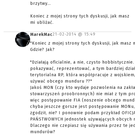
brzytwy...
Koniec z mojej strony tych dyskusji, jak masz
mi ubliżać.
21-02-2014 @
15:49
MarekMac
"Koniec z mojej strony tych dyskusji, jak masz m
Gdzie? Jak?
"Działają oficialnie, a nie, czysto hobbistycznie
pokazywać, reprezentować, a tym bardziej dzia
terytorialna RP, która współpracuje z wojskiem
używać obcego munduru ??"
Jakoś MON (czy kto wydaje pozwolenia na zakł
stowarzyszeń proobronnych) nie miał z tym p
więc postępowanie FIA (noszenie obcego mundu
chyba jeszcze gorsze jest postępowanie MONu, 
zgodził, nie? I ponownie podam przykład OFIC
PAŃSTWOWYCH jednostek używających obcych 
Dlaczego nie czepiasz się używania przez te je
mundurów?