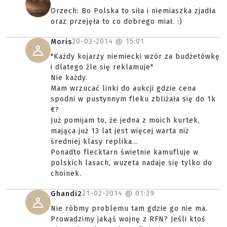
Orzech: Bo Polska to siła i niemiaszka zjadła
oraz przejęła to co dobrego miał. :)
20-02-2014 @
15:01
Moris
"Każdy kojarzy niemiecki wzór za budżetówkę
i dlatego źle się reklamuje"
Nie każdy.
Mam wrzucać linki do aukcji gdzie cena
spodni w pustynnym fleku zbliżała się do 1k
€?
Już pomijam to, że jedna z moich kurtek,
mająca już 13 lat jest więcej warta niż
średniej klasy replika...
Ponadto flecktarn świetnie kamufluje w
polskich lasach, wuzeta nadaje się tylko do
choinek.
21-02-2014 @
01:39
Ghandi2
Nie róbmy problemu tam gdzie go nie ma.
Prowadzimy jakąś wojnę z RFN? Jeśli ktoś