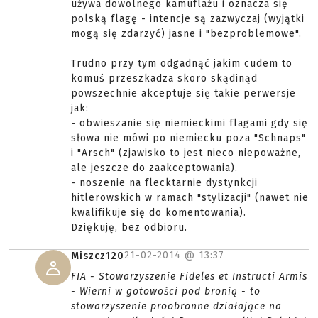
używa dowolnego kamuflażu i oznacza się
polską flagę - intencje są zazwyczaj (wyjątki
mogą się zdarzyć) jasne i "bezproblemowe".
Trudno przy tym odgadnąć jakim cudem to
komuś przeszkadza skoro skądinąd
powszechnie akceptuje się takie perwersje
jak:
- obwieszanie się niemieckimi flagami gdy się
słowa nie mówi po niemiecku poza "Schnaps"
i "Arsch" (zjawisko to jest nieco niepoważne,
ale jeszcze do zaakceptowania).
- noszenie na flecktarnie dystynkcji
hitlerowskich w ramach "stylizacji" (nawet nie
kwalifikuje się do komentowania).
Dziękuję, bez odbioru.
21-02-2014 @
13:37
Miszcz120
FIA - Stowarzyszenie Fideles et Instructi Armis
- Wierni w gotowości pod bronią - to
stowarzyszenie proobronne działające na