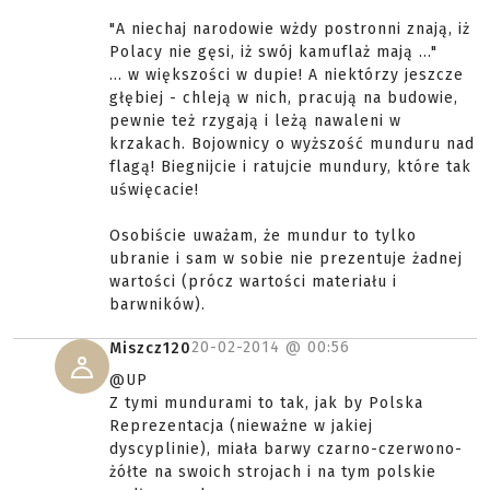
"A niechaj narodowie wżdy postronni znają, iż
Polacy nie gęsi, iż swój kamuflaż mają ..."
... w większości w dupie! A niektórzy jeszcze
głębiej - chleją w nich, pracują na budowie,
pewnie też rzygają i leżą nawaleni w
krzakach. Bojownicy o wyższość munduru nad
flagą! Biegnijcie i ratujcie mundury, które tak
uświęcacie!
Osobiście uważam, że mundur to tylko
ubranie i sam w sobie nie prezentuje żadnej
wartości (prócz wartości materiału i
barwników).
20-02-2014 @
00:56
Miszcz120
@UP
Z tymi mundurami to tak, jak by Polska
Reprezentacja (nieważne w jakiej
dyscyplinie), miała barwy czarno-czerwono-
żółte na swoich strojach i na tym polskie