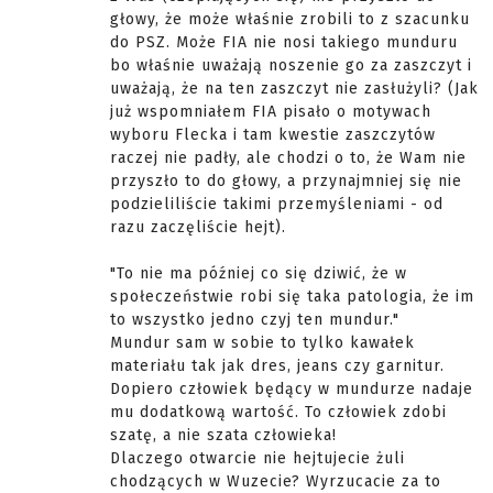
głowy, że może właśnie zrobili to z szacunku
do PSZ. Może FIA nie nosi takiego munduru
bo właśnie uważają noszenie go za zaszczyt i
uważają, że na ten zaszczyt nie zasłużyli? (Jak
już wspomniałem FIA pisało o motywach
wyboru Flecka i tam kwestie zaszczytów
raczej nie padły, ale chodzi o to, że Wam nie
przyszło to do głowy, a przynajmniej się nie
podzieliliście takimi przemyśleniami - od
razu zaczęliście hejt).
"To nie ma później co się dziwić, że w
społeczeństwie robi się taka patologia, że im
to wszystko jedno czyj ten mundur."
Mundur sam w sobie to tylko kawałek
materiału tak jak dres, jeans czy garnitur.
Dopiero człowiek będący w mundurze nadaje
mu dodatkową wartość. To człowiek zdobi
szatę, a nie szata człowieka!
Dlaczego otwarcie nie hejtujecie żuli
chodzących w Wuzecie? Wyrzucacie za to