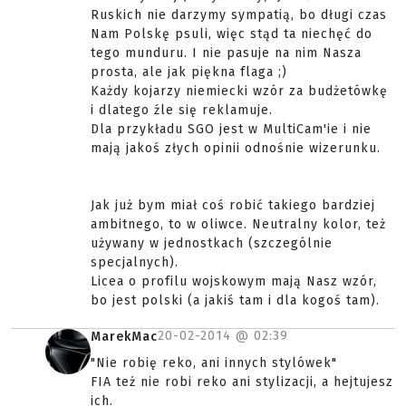
Ruskich nie darzymy sympatią, bo długi czas
Nam Polskę psuli, więc stąd ta niechęć do
tego munduru. I nie pasuje na nim Nasza
prosta, ale jak piękna flaga ;)
Każdy kojarzy niemiecki wzór za budżetówkę
i dlatego źle się reklamuje.
Dla przykładu SGO jest w MultiCam'ie i nie
mają jakoś złych opinii odnośnie wizerunku.
Jak już bym miał coś robić takiego bardziej
ambitnego, to w oliwce. Neutralny kolor, też
używany w jednostkach (szczególnie
specjalnych).
Licea o profilu wojskowym mają Nasz wzór,
bo jest polski (a jakiś tam i dla kogoś tam).
20-02-2014 @
02:39
MarekMac
"Nie robię reko, ani innych stylówek"
FIA też nie robi reko ani stylizacji, a hejtujesz
ich.