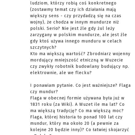
ludziom, którzy robią coś konkretnego
(zostawmy temat czy ich działania mają
większy sens - czy przydadzą się na czas
wojny), że chodza w innym mundurze niż
polski. Serio? Nie jest źle gdy żul leży
zarzygany w polskim mundurze, ale jest źle
gdy ktoś używa innego munduru w celach
szczytnych?
Kto ma większą wartość? Zbrodniarz wojenny
mordujący mniejszość etniczną w Wuzecie
czy zwykły robotnik budowlany budujący np.
elektrownie, ale we flecku?
I ponawiam pytanie. Co jest ważniejsze? Flaga
czy mundur?
Flaga w obecnej formie używana była już w
1831 roku (za Wiki). A Wuzet ile ma lat? Co
ma większą tradycję? Co ma większą moc?
Flaga, której historia to ponad 100 lat czy
mundur, który ma około 20 (a pewnie za
kolejne 20 będzie inny)? Co łatwiej skojarzyć