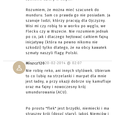
Rozumiem, że można mieć szacunek do
munduru. Sam co prawda go nie posiadam. Ja
szanuje ludzi, którzy pracują dla Ojczyzny.
Wisi mi czy robią to w worku po węglu, we
Flecku czy w Wuzecie. Nie rozumiem jednak
po co, jak i dlaczego hejtować całkiem fajną
inicjatywę (która na pewno nikomu nie
szkodzi) tylko dlatego, że na obcy kawałek
szmaty naszyli flagę Polski.
20-02-2014 @
02:07
Miszcz120
Nie robię reko, ani innych stylówek. Ubieram
to co lubię na strzelanki i marpat dla mnie
jest ładny, a przy okazji dobrze się kamufluje
oraz ma fajny i nowoczesny krój
umundurowania (ACU).
Po prostu "flek" jest brzydki, niemiecki i ma
straszny krój (dosyć stary). Jakoś Niemców i