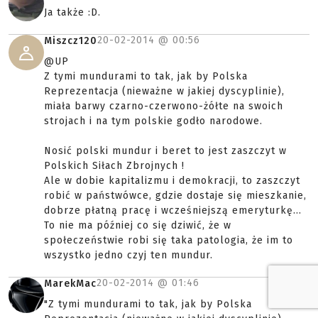
Ja także :D.
20-02-2014 @
00:56
Miszcz120
@UP
Z tymi mundurami to tak, jak by Polska
Reprezentacja (nieważne w jakiej dyscyplinie),
miała barwy czarno-czerwono-żółte na swoich
strojach i na tym polskie godło narodowe.
Nosić polski mundur i beret to jest zaszczyt w
Polskich Siłach Zbrojnych !
Ale w dobie kapitalizmu i demokracji, to zaszczyt
robić w państwówce, gdzie dostaje się mieszkanie,
dobrze płatną pracę i wcześniejszą emeryturkę...
To nie ma później co się dziwić, że w
społeczeństwie robi się taka patologia, że im to
wszystko jedno czyj ten mundur.
20-02-2014 @
01:46
MarekMac
"Z tymi mundurami to tak, jak by Polska