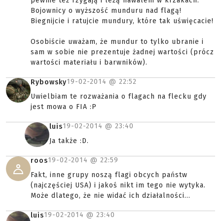
pewnie też rzygają i leżą nawaleni w krzakach.
Bojownicy o wyższość munduru nad flagą!
Biegnijcie i ratujcie mundury, które tak uświęcacie!
Osobiście uważam, że mundur to tylko ubranie i
sam w sobie nie prezentuje żadnej wartości (prócz
wartości materiału i barwników).
19-02-2014 @
22:52
Rybowsky
Uwielbiam te rozważania o flagach na flecku gdy
jest mowa o FIA :P
19-02-2014 @
23:40
luis
Ja także :D.
19-02-2014 @
22:59
roos
Fakt, inne grupy noszą flagi obcych państw
(najczęściej USA) i jakoś nikt im tego nie wytyka.
Może dlatego, że nie widać ich działalności...
19-02-2014 @
23:40
luis