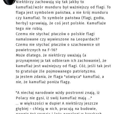
Niektórzy zachowują się tak jakby to
kamuflaż/wzór munduru był ważniejszy od flagi. To
flaga jest symbolem państwa, a nie krój munduru
czy kamuflaż. To symbole państwa (flagi, godła,
herby) sprawiają, że coś jest polskie. Kamuflaże
tego nie robią.
Czemu nie słychać płaczów o polskie flagi
namalowane czy wywieszone na Leopardach?
Czemu nie słychać płaczów o szachownice sił
powietrznych na F-16?
Może dlatego, że niektórzy uważają (a
przynajmniej ja tak odbieram ich zachowanie), że
kamuflaż jest ważniejszy od flagi. Cóż, jeśli tak jest
to gratuluje źle pojmowanego patriotyzmu.
Ja jestem zdania, że flaga "uświęca" kamuflaż, a
nie, że kamuflaż poniża flagę.
"A niechaj narodowie wżdy postronni znają, iż
Polacy nie gęsi, iż swój kamuflaż mają ..."
... w większości w dupie! A niektórzy jeszcze
głębiej - chleją w nich, pracują na budowie,