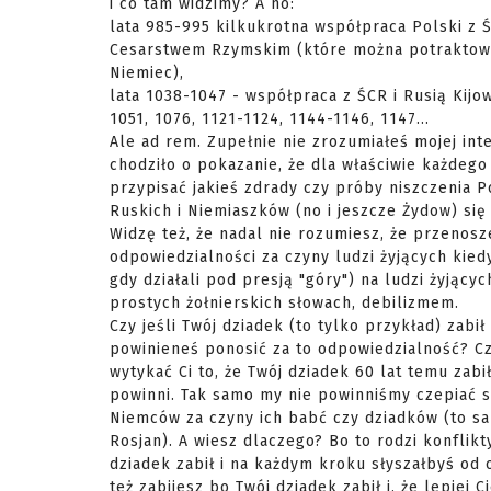
i co tam widzimy? A no:
lata 985-995 kilkukrotna współpraca Polski z 
Cesarstwem Rzymskim (które można potraktow
Niemiec),
lata 1038-1047 - współpraca z ŚCR i Rusią Kijo
1051, 1076, 1121-1124, 1144-1146, 1147...
Ale ad rem. Zupełnie nie zrozumiałeś mojej inte
chodziło o pokazanie, że dla właściwie każdeg
przypisać jakieś zdrady czy próby niszczenia Po
Ruskich i Niemiaszków (no i jeszcze Żydow) się 
Widzę też, że nadal nie rozumiesz, że przenosz
odpowiedzialności za czyny ludzi żyjących kied
gdy działali pod presją "góry") na ludzi żyjącyc
prostych żołnierskich słowach, debilizmem.
Czy jeśli Twój dziadek (to tylko przykład) zabił
powinieneś ponosić za to odpowiedzialność? Cz
wytykać Ci to, że Twój dziadek 60 lat temu zabił
powinni. Tak samo my nie powinniśmy czepiać si
Niemców za czyny ich babć czy dziadków (to sa
Rosjan). A wiesz dlaczego? Bo to rodzi konflikt
dziadek zabił i na każdym kroku słyszałbyś od o
też zabijesz bo Twój dziadek zabił i, że lepiej C