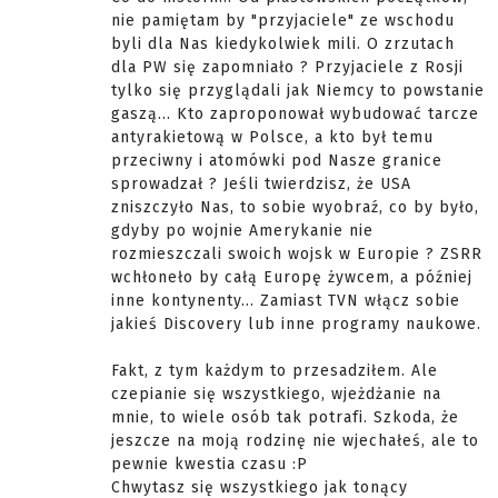
nie pamiętam by "przyjaciele" ze wschodu
byli dla Nas kiedykolwiek mili. O zrzutach
dla PW się zapomniało ? Przyjaciele z Rosji
tylko się przyglądali jak Niemcy to powstanie
gaszą... Kto zaproponował wybudować tarcze
antyrakietową w Polsce, a kto był temu
przeciwny i atomówki pod Nasze granice
sprowadzał ? Jeśli twierdzisz, że USA
zniszczyło Nas, to sobie wyobraź, co by było,
gdyby po wojnie Amerykanie nie
rozmieszczali swoich wojsk w Europie ? ZSRR
wchłoneło by całą Europę żywcem, a później
inne kontynenty... Zamiast TVN włącz sobie
jakieś Discovery lub inne programy naukowe.
Fakt, z tym każdym to przesadziłem. Ale
czepianie się wszystkiego, wjeżdżanie na
mnie, to wiele osób tak potrafi. Szkoda, że
jeszcze na moją rodzinę nie wjechałeś, ale to
pewnie kwestia czasu :P
Chwytasz się wszystkiego jak tonący