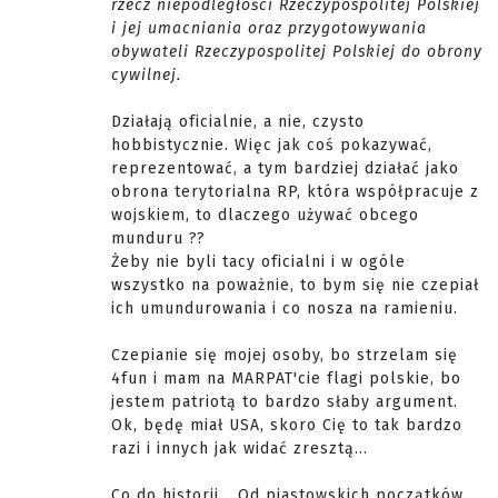
rzecz niepodległości Rzeczypospolitej Polskiej
i jej umacniania oraz przygotowywania
obywateli Rzeczypospolitej Polskiej do obrony
cywilnej.
Działają oficialnie, a nie, czysto
hobbistycznie. Więc jak coś pokazywać,
reprezentować, a tym bardziej działać jako
obrona terytorialna RP, która współpracuje z
wojskiem, to dlaczego używać obcego
munduru ??
Żeby nie byli tacy oficialni i w ogóle
wszystko na poważnie, to bym się nie czepiał
ich umundurowania i co nosza na ramieniu.
Czepianie się mojej osoby, bo strzelam się
4fun i mam na MARPAT'cie flagi polskie, bo
jestem patriotą to bardzo słaby argument.
Ok, będę miał USA, skoro Cię to tak bardzo
razi i innych jak widać zresztą...
Co do historii... Od piastowskich początków,