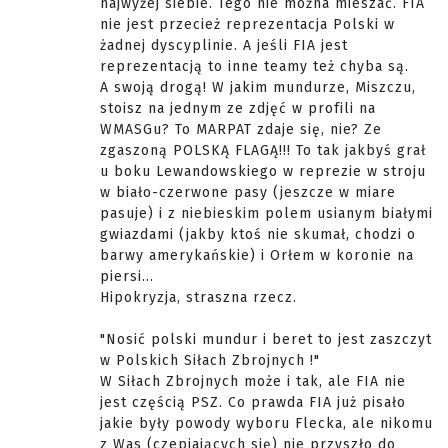
najwyżej siebie. Tego nie można mieszać. FIA
nie jest przecież reprezentacja Polski w
żadnej dyscyplinie. A jeśli FIA jest
reprezentacją to inne teamy też chyba są.
A swoją drogą! W jakim mundurze, Miszczu,
stoisz na jednym ze zdjęć w profili na
WMASGu? To MARPAT zdaje się, nie? Ze
zgaszoną POLSKĄ FLAGĄ!!! To tak jakbyś grał
u boku Lewandowskiego w reprezie w stroju
w biało-czerwone pasy (jeszcze w miare
pasuje) i z niebieskim polem usianym białymi
gwiazdami (jakby ktoś nie skumał, chodzi o
barwy amerykańskie) i Orłem w koronie na
piersi...
Hipokryzja, straszna rzecz.
"Nosić polski mundur i beret to jest zaszczyt
w Polskich Siłach Zbrojnych !"
W Siłach Zbrojnych może i tak, ale FIA nie
jest częścią PSZ. Co prawda FIA już pisało
jakie były powody wyboru Flecka, ale nikomu
z Was (czepiających się) nie przyszło do