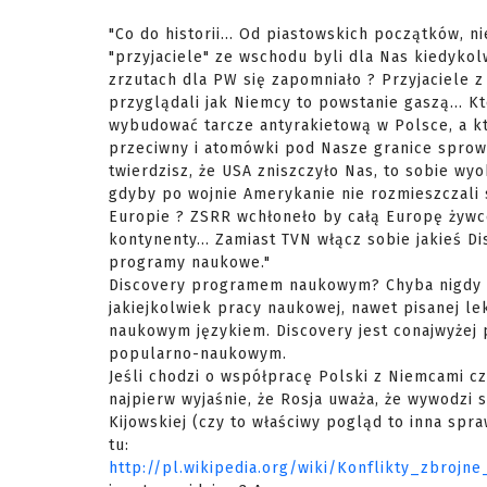
"Co do historii... Od piastowskich początków, 
"przyjaciele" ze wschodu byli dla Nas kiedykolw
zrzutach dla PW się zapomniało ? Przyjaciele z 
przyglądali jak Niemcy to powstanie gaszą... 
wybudować tarcze antyrakietową w Polsce, a k
przeciwny i atomówki pod Nasze granice sprowa
twierdzisz, że USA zniszczyło Nas, to sobie wyo
gdyby po wojnie Amerykanie nie rozmieszczali
Europie ? ZSRR wchłoneło by całą Europę żywce
kontynenty... Zamiast TVN włącz sobie jakieś D
programy naukowe."
Discovery programem naukowym? Chyba nigdy n
jakiejkolwiek pracy naukowej, nawet pisanej le
naukowym językiem. Discovery jest conajwyże
popularno-naukowym.
Jeśli chodzi o współpracę Polski z Niemcami cz
najpierw wyjaśnie, że Rosja uważa, że wywodzi s
Kijowskiej (czy to właściwy pogląd to inna spra
tu:
http://pl.wikipedia.org/wiki/Konflikty_zbrojne