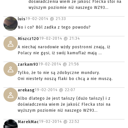
doświadczenia wiem że jakość Flecka stoi na
wyższym poziomie niż naszego WZ93...
19-02-2014 @
21:33
luis
No i co? Ból zadka z tego powodu?
19-02-2014 @
21:34
Miszcz120
A niechaj narodowie wżdy postronni znają, iż
Polacy nie gęsi, iż swój kamuflaż mają ...
19-02-2014 @
21:56
zarkam93
Tylko, że to nie są zdobyczne mundury.
Oni niestety noszą flaki bo chcą a nie muszą.
19-02-2014 @
22:07
arekasg
Albo dlatego że jest tańszy (dużo tańszy) i z
doświadczenia wiem że jakość Flecka stoi na
wyższym poziomie niż naszego WZ93...
19-02-2014 @
22:52
MarekMac