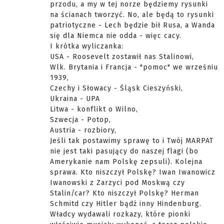
przodu, a my w tej norze będziemy rysunki
na ścianach tworzyć. No, ale będą to rysunki
patriotyczne - Lech będzie bił Rusa, a Wanda
się dla Niemca nie odda - więc cacy.
I krótka wyliczanka:
USA - Roosevelt zostawił nas Stalinowi,
Wlk. Brytania i Francja - "pomoc" we wrześniu
1939,
Czechy i Słowacy - Śląsk Cieszyński,
Ukraina - UPA
Litwa - konflikt o Wilno,
Szwecja - Potop,
Austria - rozbiory,
Jeśli tak postawimy sprawę to i Twój MARPAT
nie jest taki pasujący do naszej flagi (bo
Amerykanie nam Polskę zepsuli). Kolejna
sprawa. Kto niszczył Polskę? Iwan Iwanowicz
Iwanowski z Zarzyci pod Moskwą czy
Stalin/car? Kto niszczył Polskę? Herman
Schmitd czy Hitler bądź inny Hindenburg.
Władcy wydawali rozkazy, które pionki