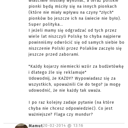
właściwie musiały wykonać, a teraz polskie
pionki będą mściły się na innych pionkach
(które nie miały wpływu na czyny "złych"
pionków bo jeszcze ich na świecie nie było).
Super polityka...
I jeżeli mamy się odgradzać od tych przez
wiele lat niszczyli Polskę to chyba najpierw
powinniśmy odwrócić się od samych siebie bo
niszczenie Polski przez Polaków zaczęło się
jeszcze przed zaborami.
"Każdy kojarzy niemiecki wzór za budżetówkę
i dlatego źle się reklamuje"
Udowodnij, że KAŻDY? Wypowiadasz się za
wszystkich, upoważnili Cie do tego? Ja mogę
udowodnić, że nie każdy tak uważa.
I po raz kolejny zadaje pytanie (na które
chyba nie chcesz odpowiedzieć). Co jest
ważniejsze? Flaga czy mundur?
20-02-2014 @
13:16
Mamut