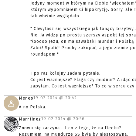
Jedyny moment w którym na Ciebie "wjechałem
którym wypomniałem Ci hipokryzję. Sorry, ale 
tak właśnie wyglądało.
" Chwytasz się wszystkiego jak tonący brzytwy..
Nie. Ja widzę po prostu szerszy aspekt tej spr
"łooooo Jezu, on ma szwabski mundur i Polską f
Zabić! Spalić! Prochy zakopać, a jego ziemie po
roundapem "
I po raz kolejny zadam pytanie.
Co jest ważniejsze? Flaga czy mudnur? A idąc 
zapytam. Co jest ważniejsze? To co w sercu czy
19-02-2014 @
20:42
Menes
A no Polska.
19-02-2014 @
20:56
Marrtinez
Znowu się zaczyna... I co z tego, że na flecku?
Rozumiem, na mundurze SS była by niestosowna,