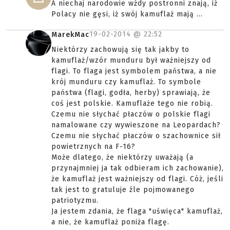
A niechaj narodowie wżdy postronni znają, iż
Polacy nie gęsi, iż swój kamuflaż mają ...
19-02-2014 @
22:52
MarekMac
Niektórzy zachowują się tak jakby to
kamuflaż/wzór munduru był ważniejszy od
flagi. To flaga jest symbolem państwa, a nie
krój munduru czy kamuflaż. To symbole
państwa (flagi, godła, herby) sprawiają, że
coś jest polskie. Kamuflaże tego nie robią.
Czemu nie słychać płaczów o polskie flagi
namalowane czy wywieszone na Leopardach?
Czemu nie słychać płaczów o szachownice sił
powietrznych na F-16?
Może dlatego, że niektórzy uważają (a
przynajmniej ja tak odbieram ich zachowanie),
że kamuflaż jest ważniejszy od flagi. Cóż, jeśli
tak jest to gratuluje źle pojmowanego
patriotyzmu.
Ja jestem zdania, że flaga "uświęca" kamuflaż,
a nie, że kamuflaż poniża flagę.