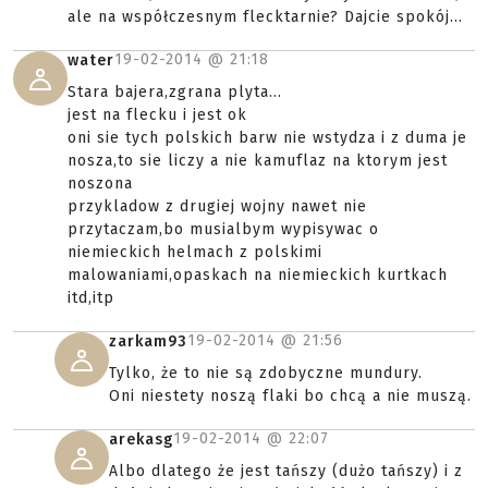
ale na współczesnym flecktarnie? Dajcie spokój...
19-02-2014 @
21:18
water
Stara bajera,zgrana plyta...
jest na flecku i jest ok
oni sie tych polskich barw nie wstydza i z duma je
nosza,to sie liczy a nie kamuflaz na ktorym jest
noszona
przykladow z drugiej wojny nawet nie
przytaczam,bo musialbym wypisywac o
niemieckich helmach z polskimi
malowaniami,opaskach na niemieckich kurtkach
itd,itp
19-02-2014 @
21:56
zarkam93
Tylko, że to nie są zdobyczne mundury.
Oni niestety noszą flaki bo chcą a nie muszą.
19-02-2014 @
22:07
arekasg
Albo dlatego że jest tańszy (dużo tańszy) i z