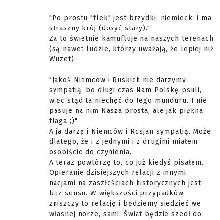
"Po prostu "flek" jest brzydki, niemiecki i ma
straszny krój (dosyć stary)."
Za to świetnie kamufluje na naszych terenach
(są nawet ludzie, którzy uważają, że lepiej niż
Wuzet).
"Jakoś Niemców i Ruskich nie darzymy
sympatią, bo długi czas Nam Polskę psuli,
więc stąd ta niechęć do tego munduru. I nie
pasuje na nim Nasza prosta, ale jak piękna
flaga ;)"
A ja darzę i Niemców i Rosjan sympatią. Może
dlatego, że i z jednymi i z drugimi miałem
osobiście do czynienia.
A teraz powtórzę to, co już kiedyś pisałem.
Opieranie dzisiejszych relacji z innymi
nacjami na zaszłościach historycznych jest
bez sensu. W większości przypadków
zniszczy to relację i będziemy siedzieć we
własnej norze, sami. Świat będzie szedł do