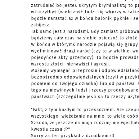
zatrudniać bo jesteś skrytym kryminalistą to
wkurzyłbyś (większość ludzi się wkurzy w takiej
będzie narastać aż w końcu balonik pęknie i ze
zabijesz.
Tak samo jest z narodami. Gdy zamiast próbowa
będziemy cały czas na siebie psioczyć to złość
W końcu w którymś narodzie pojawią się grupy
wyeliminować drugi naród (czy to w wielkiej wo
pojedyńcze akty przemocy). To będzie prowadz
wzrostu złości, nienawiści i agresji.
Możemy wymagać przeprosin i odpowiedzialnoś
bezpośrednio odpowiedzialnych (czyli w przykł
podałem od Twojego dziadka) lub od państwa, 
tego na niewinnych ludzi i rzeczy produkowan
państwach (szczególnie jeśli są to rzeczy użyt
"Fakt, z tym każdym to przesadziłem. Ale czepi
wszystkiego, wjeżdżanie na mnie, to wiele osób 
Szkoda, że jeszcze na moją rodzinę nie wjechał
kwestia czasu :P"
Sorry za ten przykład z dziadkiem :D