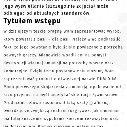
jego wyświetlanie (szczególnie zdjęcia) może
odbiegać od aktualnych standardów.
Tytułem wstępu
W dzisiejszym teście pragnę Wam zaprezentować wyrób,
który powstał z pasji – dla pasji. Należy więc podkreślić
fakt, że jego powstanie było ściśle powiązane z potrzebą
pewnych graczy. Mianowicie wpadli oni na pomysł
dystrybucji własnej amunicji na potrzeby własne oraz
komercyjne. Dzięki temu postanowieniu możemy Wam
zaprezentować produkt o dźwięcznej nazwie DUM DUM.
Mimo pierwszego skojarzenia z amunicją, opakowanie od
razu przynosi na myśl amerykańskie racje żywnościowe.
Producent celowo zastosował taką szatę graficzną,
twierdząc że zwiększą realizm rozgrywek. Jak mniemam
ma tutaj znaczenie wypchanie kieszeni rekwizytem oraz
jej dociążeniem. Pomysł ciekawy – jestem na tak.