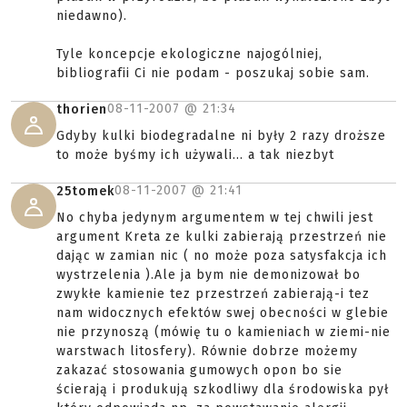
niedawno).
Tyle koncepcje ekologiczne najogólniej,
bibliografii Ci nie podam - poszukaj sobie sam.
08-11-2007 @
21:34
thorien
Gdyby kulki biodegradalne ni były 2 razy droższe
to może byśmy ich używali... a tak niezbyt
08-11-2007 @
21:41
25tomek
No chyba jedynym argumentem w tej chwili jest
argument Kreta ze kulki zabierają przestrzeń nie
dając w zamian nic ( no może poza satysfakcja ich
wystrzelenia ).Ale ja bym nie demonizował bo
zwykłe kamienie tez przestrzeń zabierają-i tez
nam widocznych efektów swej obecności w glebie
nie przynoszą (mówię tu o kamieniach w ziemi-nie
warstwach litosfery). Równie dobrze możemy
zakazać stosowania gumowych opon bo sie
ścierają i produkują szkodliwy dla środowiska pył