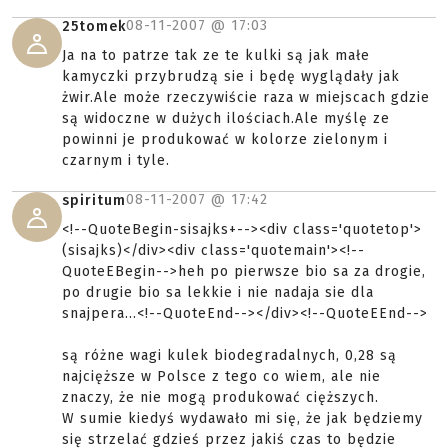
08-11-2007 @
17:03
25tomek
Ja na to patrze tak ze te kulki są jak małe
kamyczki przybrudzą sie i będę wyglądały jak
żwir.Ale może rzeczywiście raza w miejscach gdzie
są widoczne w dużych ilościach.Ale myślę ze
powinni je produkować w kolorze zielonym i
czarnym i tyle.
08-11-2007 @
17:42
spiritum
<!--QuoteBegin-sisajks+--><div class='quotetop'>
(sisajks)</div><div class='quotemain'><!--
QuoteEBegin-->heh po pierwsze bio sa za drogie,
po drugie bio sa lekkie i nie nadaja sie dla
snajpera...<!--QuoteEnd--></div><!--QuoteEEnd-->
są różne wagi kulek biodegradalnych, 0,28 są
najcięższe w Polsce z tego co wiem, ale nie
znaczy, że nie mogą produkować cięższych.
W sumie kiedyś wydawało mi się, że jak będziemy
się strzelać gdzieś przez jakiś czas to będzie