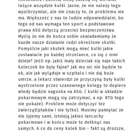
leżące wszędzie kulki. Jasne, że nie należy tego
wyolbrzymiać, ale nie znaczy to, że problemu nie
ma. Większość z nas to ludzie odpowiedzialni, bo
tego od nas wymaga ten sport a podstawowe
prawa ASG dotyczą przecież bezpieczeństwa.
Myślę że nie do końca sobie uświadamiamy że
kazde nasze działanie rodzi określone skutki.
Pomyślcie jaki skutek mogą mieć kulki jakie
zostawiacie po każdej strzelance, co się z nimi
dzieje? Jeśli np. jakiś mały dzieciak się naje takich
kuleczek bo były fajne? Jak mu nic nie będzie to
ok, ale jak wyląduje w szpitalu i nie daj boże
umrze, a lekarz stwierdzi że przyczyną były kulki
wystrzelone przez szanownego kolegę to dopiero
wtedy będzie nagonka na ASG. ( kulki w układzie
pokarmowym mogą się zatrzymać, a np. RTG tego
nie pokaże). Problem może dotyczyć też
zwierząt(ptaków i nie tylko). Musimy pamiętać że
nie żyjemy sami, istnieją jakieś łańcuchy
pokarmowe i w końcu może to dotknąć nas
samych. A co do ceny kulek bio - fakt są droższe,