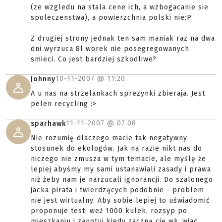
(ze wzgledu na stala cene ich, a wzbogacanie sie
spoleczenstwa), a powierzchnia polski nie:P
Z drugiej strony jednak ten sam maniak raz na dwa
dni wyrzuca 8l worek nie posegregowanych
smieci. Co jest bardziej szkodliwe?
10-11-2007 @
11:20
Johnny
A u nas na strzelankach sprezynki zbieraja. Jest
pelen recycling :>
11-11-2007 @
07:08
sparhawk
Nie rozumię dlaczego macie tak negatywny
stosunek do ekologów. Jak na razie nikt nas do
niczego nie zmusza w tym temacie, ale myślę że
lepiej abyśmy my sami ustanawiali zasady i prawa
niż żeby nam je narzucali ignorancji. Do szalonego
jacka pirata i twierdzących podobnie - problem
nie jest wirtualny. Aby sobie lepiej to uświadomić
proponuje test: weź 1000 kulek, rozsyp po
mieszkaniu i zanotuj kiedy zaczną cię wk..wiać