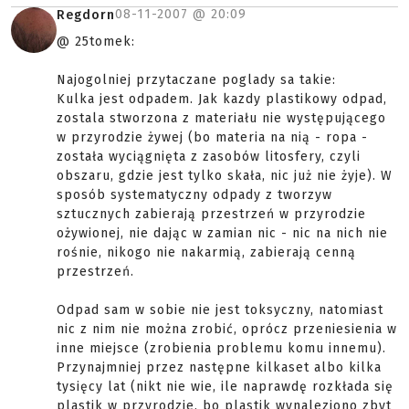
08-11-2007 @
20:09
Regdorn
@ 25tomek:
Najogolniej przytaczane poglady sa takie:
Kulka jest odpadem. Jak kazdy plastikowy odpad,
zostala stworzona z materiału nie występującego
w przyrodzie żywej (bo materia na nią - ropa -
została wyciągnięta z zasobów litosfery, czyli
obszaru, gdzie jest tylko skała, nic już nie żyje). W
sposób systematyczny odpady z tworzyw
sztucznych zabierają przestrzeń w przyrodzie
ożywionej, nie dając w zamian nic - nic na nich nie
rośnie, nikogo nie nakarmią, zabierają cenną
przestrzeń.
Odpad sam w sobie nie jest toksyczny, natomiast
nic z nim nie można zrobić, oprócz przeniesienia w
inne miejsce (zrobienia problemu komu innemu).
Przynajmniej przez następne kilkaset albo kilka
tysięcy lat (nikt nie wie, ile naprawdę rozkłada się
plastik w przyrodzie, bo plastik wynaleziono zbyt