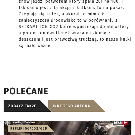
znów jeździ potworem który spala 20l na 100. I
tak samo jest z tą akcją z kulkami. To na pokaz.
Czepiają się kulek, a akurat to mimo iż
zanieczyszcza środowisko to w porównaniu z
SETKAMI TON CO2 które wpuszczają do atmosfery
a potem ten dwutlenek wraca na ziemię z
deszczem i jest prawdziwą trucizną, to nasze kulki
są mało ważne.
POLECANE
ZOBACZ TAKŻE
INNE TEGO AUTORA
REPLIKI GG/CO2/GBB