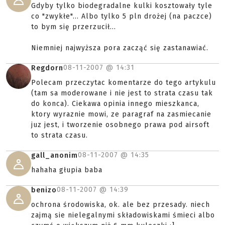
Gdyby tylko biodegradalne kulki kosztowały tyle
co "zwykłe"... Albo tylko 5 pln drożej (na paczce)
to bym się przerzucił...
Niemniej najwyższa pora zacząć się zastanawiać.
08-11-2007 @
14:31
Regdorn
Polecam przeczytac komentarze do tego artykulu
(tam sa moderowane i nie jest to strata czasu tak
do konca). Ciekawa opinia innego mieszkanca,
ktory wyraznie mowi, ze paragraf na zasmiecanie
juz jest, i tworzenie osobnego prawa pod airsoft
to strata czasu.
08-11-2007 @
14:35
gall_anonim
hahaha głupia baba
08-11-2007 @
14:39
benizo
ochrona środowiska, ok. ale bez przesady. niech
zajmą sie nielegalnymi składowiskami śmieci albo