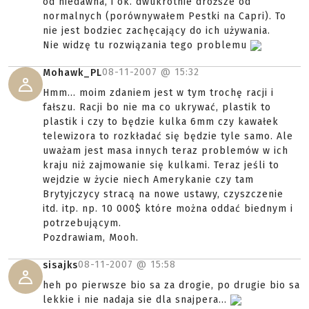
od niedawna, i ok. dwukrotnie droższe od
normalnych (porównywałem Pestki na Capri). To
nie jest bodziec zachęcający do ich używania.
Nie widzę tu rozwiązania tego problemu
08-11-2007 @
15:32
Mohawk_PL
Hmm... moim zdaniem jest w tym trochę racji i
fałszu. Racji bo nie ma co ukrywać, plastik to
plastik i czy to będzie kulka 6mm czy kawałek
telewizora to rozkładać się będzie tyle samo. Ale
uważam jest masa innych teraz problemów w ich
kraju niż zajmowanie się kulkami. Teraz jeśli to
wejdzie w życie niech Amerykanie czy tam
Brytyjczycy stracą na nowe ustawy, czyszczenie
itd. itp. np. 10 000$ które można oddać biednym i
potrzebującym.
Pozdrawiam, Mooh.
08-11-2007 @
15:58
sisajks
heh po pierwsze bio sa za drogie, po drugie bio sa
lekkie i nie nadaja sie dla snajpera...