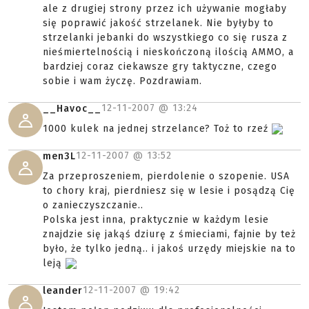
ale z drugiej strony przez ich używanie mogłaby
się poprawić jakość strzelanek. Nie byłyby to
strzelanki jebanki do wszystkiego co się rusza z
nieśmiertelnością i nieskończoną ilością AMMO, a
bardziej coraz ciekawsze gry taktyczne, czego
sobie i wam życzę. Pozdrawiam.
12-11-2007 @
13:24
__Havoc__
1000 kulek na jednej strzelance? Toż to rzeź
12-11-2007 @
13:52
men3L
Za przeproszeniem, pierdolenie o szopenie. USA
to chory kraj, pierdniesz się w lesie i posądzą Cię
o zanieczyszczanie..
Polska jest inna, praktycznie w każdym lesie
znajdzie się jakąś dziurę z śmieciami, fajnie by też
było, że tylko jedną.. i jakoś urzędy miejskie na to
leją
12-11-2007 @
19:42
leander