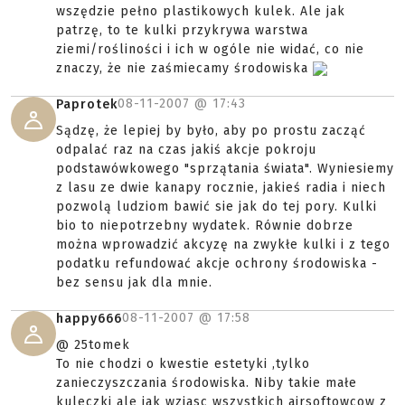
wszędzie pełno plastikowych kulek. Ale jak
patrzę, to te kulki przykrywa warstwa
ziemi/rośliności i ich w ogóle nie widać, co nie
znaczy, że nie zaśmiecamy środowiska
08-11-2007 @
17:43
Paprotek
Sądzę, że lepiej by było, aby po prostu zacząć
odpalać raz na czas jakiś akcje pokroju
podstawówkowego "sprzątania świata". Wyniesiemy
z lasu ze dwie kanapy rocznie, jakieś radia i niech
pozwolą ludziom bawić sie jak do tej pory. Kulki
bio to niepotrzebny wydatek. Równie dobrze
można wprowadzić akcyzę na zwykłe kulki i z tego
podatku refundować akcje ochrony środowiska -
bez sensu jak dla mnie.
08-11-2007 @
17:58
happy666
@ 25tomek
To nie chodzi o kwestie estetyki ,tylko
zanieczyszczania środowiska. Niby takie małe
kuleczki ale jak wziasc wszystkich airsoftowcow z