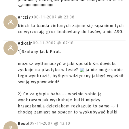
sa!!!!!!!!!!!!!!!!!!!!!!!!!!!
08-11-2007 @
23:36
Arczi77
Niech ta banda zielonych zajmie się łapaniem tych
co wyrzucają gruz budowlany do lasów, a nie ASG.
09-11-2007 @
07:18
AdRain
1)Szalony Jack Pirat.
możesz wytłumaczyć w jaki sposób środowisko
zyskuje na plastyku w lesie?
ja nie moge sobie
tego wyobrazić, byłbym wdzięczny jakbyś wyjaśnił
swoją wypowowiedź
2) Co za głupia baba -.- właśnie sobie ją
wyobrażam jak wyskubuje kulki między
krzaczkami,a dzieciakom rozkazuje to samo -.- i
chodzą zamiast na spacer to wyskubywać kulki
09-11-2007 @
13:10
Besol