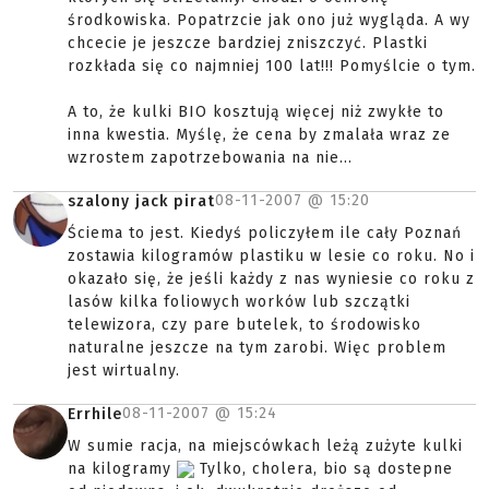
środkowiska. Popatrzcie jak ono już wygląda. A wy
chcecie je jeszcze bardziej zniszczyć. Plastki
rozkłada się co najmniej 100 lat!!! Pomyślcie o tym.
A to, że kulki BIO kosztują więcej niż zwykłe to
inna kwestia. Myślę, że cena by zmalała wraz ze
wzrostem zapotrzebowania na nie...
08-11-2007 @
15:20
szalony jack pirat
Ściema to jest. Kiedyś policzyłem ile cały Poznań
zostawia kilogramów plastiku w lesie co roku. No i
okazało się, że jeśli każdy z nas wyniesie co roku z
lasów kilka foliowych worków lub szczątki
telewizora, czy pare butelek, to środowisko
naturalne jeszcze na tym zarobi. Więc problem
jest wirtualny.
08-11-2007 @
15:24
Errhile
W sumie racja, na miejscówkach leżą zużyte kulki
na kilogramy
Tylko, cholera, bio są dostepne