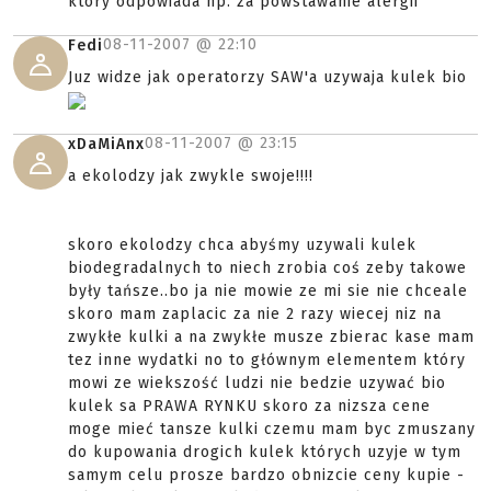
który odpowiada np. za powstawanie alergii
08-11-2007 @
22:10
Fedi
Juz widze jak operatorzy SAW'a uzywaja kulek bio
08-11-2007 @
23:15
xDaMiAnx
a ekolodzy jak zwykle swoje!!!!
skoro ekolodzy chca abyśmy uzywali kulek
biodegradalnych to niech zrobia coś zeby takowe
były tańsze..bo ja nie mowie ze mi sie nie chceale
skoro mam zaplacic za nie 2 razy wiecej niz na
zwykłe kulki a na zwykłe musze zbierac kase mam
tez inne wydatki no to głównym elementem który
mowi ze wiekszość ludzi nie bedzie uzywać bio
kulek sa PRAWA RYNKU skoro za nizsza cene
moge mieć tansze kulki czemu mam byc zmuszany
do kupowania drogich kulek których uzyje w tym
samym celu prosze bardzo obnizcie ceny kupie -