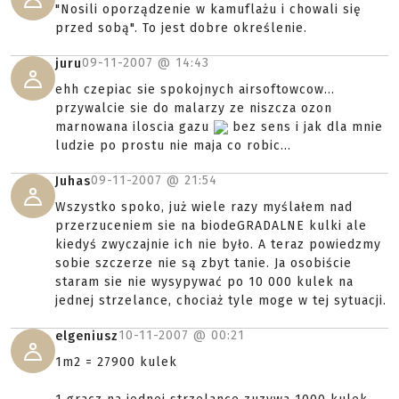
"Nosili oporządzenie w kamuflażu i chowali się
przed sobą". To jest dobre określenie.
09-11-2007 @
14:43
juru
ehh czepiac sie spokojnych airsoftowcow...
przywalcie sie do malarzy ze niszcza ozon
marnowana iloscia gazu
bez sens i jak dla mnie
ludzie po prostu nie maja co robic...
09-11-2007 @
21:54
Juhas
Wszystko spoko, już wiele razy myślałem nad
przerzuceniem sie na biodeGRADALNE kulki ale
kiedyś zwyczajnie ich nie było. A teraz powiedzmy
sobie szczerze nie są zbyt tanie. Ja osobiście
staram sie nie wysypywać po 10 000 kulek na
jednej strzelance, chociaż tyle moge w tej sytuacji.
10-11-2007 @
00:21
elgeniusz
1m2 = 27900 kulek