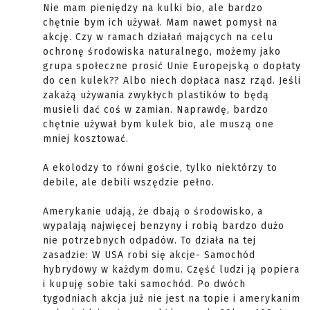
Nie mam pieniędzy na kulki bio, ale bardzo
chętnie bym ich używał. Mam nawet pomysł na
akcję. Czy w ramach działań mających na celu
ochronę środowiska naturalnego, możemy jako
grupa społeczne prosić Unie Europejską o dopłaty
do cen kulek?? Albo niech dopłaca nasz rząd. Jeśli
zakażą używania zwykłych plastików to będą
musieli dać coś w zamian. Naprawdę, bardzo
chętnie używał bym kulek bio, ale muszą one
mniej kosztować.
A ekolodzy to równi goście, tylko niektórzy to
debile, ale debili wszędzie pełno.
Amerykanie udają, że dbają o środowisko, a
wypalają najwięcej benzyny i robią bardzo dużo
nie potrzebnych odpadów. To działa na tej
zasadzie: W USA robi się akcje- Samochód
hybrydowy w każdym domu. Część ludzi ją popiera
i kupuję sobie taki samochód. Po dwóch
tygodniach akcja już nie jest na topie i amerykanim