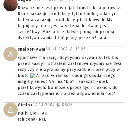
Rozwiązanie jest proste jak konstrukcja parowozu.
Rząd nakazuje produkcję tylko biodegradalnych
kulek a zakazuje produkcję plastikowych. My
kupujemy to co jest w sklepach i świat jest
szczęśliwy. Można to załatwić jedną pieprzoną
dyrektywą zamiast bić pianę przez 43 lata.
16-11-2007 @
13:05
snajper-awm
sparhawk ma rację. Gdybyśmy używali kulek bio
przed każdym strzałem zastanowilibyśmy sie dwa
razy:czy nie wyrzucimy przypadkiem pieniędzy w
błoto
A rząd w ramach cudu gospodarczego
mógłby znieść VAT na "bio" I zakazać kulek
plastikowych. No może oprócz tych ciężkich, do
czasu zastąpienia ich przez odpowiedniki "bio".
27-11-2007 @
08:18
Gimlox
Kulki Bio- TAK
Ich cena- NIE