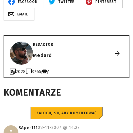
FACEBOOK
TWITTER
PINTEREST
EMAIL
REDAKTOR
Medard
2028
3765
4
KOMENTARZE
ZALOGUJ SIĘ ABY KOMENTOWAĆ
08-11-2007 @
14:27
SAper111