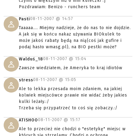
czymś o większym niż 6 mm kuleczki :]
Pozdrawiam: Benizo - runchers team
08-11-2007 @
14:57
Pasti
Taaaaa.... Miejmy nadzieje, że do nas to nie dojdzie.
A jak się w końcu nakaz używania BIOkulek to
może jakoś rabaty będą na nią(coś jak gufire i
podaj hasło wmasg.pl), na BIO pestki może?
08-11-2007 @
15:04
Walduś_18
Zawsze wiedziałem, że Ameryka to kraj idiotów
08-11-2007 @
15:05
stress
Ale to lekka przesada moim zdaniem, na jakiej
kolwiek miejscówce prawie nie widać żeby jakies
kulki leżały.:/
Trzeba się przypatrzeć to coś się zobaczy.:/
08-11-2007 @
15:17
ATISHOO
Ale to przecież nie chodzi o "estetykę" miejsc w
których się strzelamy. Chodzi o ochronę