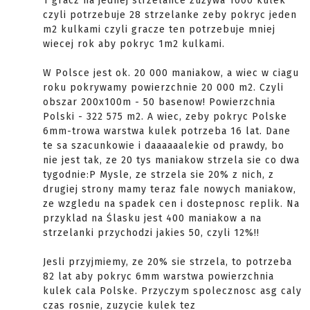
1 gracz na jednej strzelance zuzywa 1000 kulek
czyli potrzebuje 28 strzelanke zeby pokryc jeden
m2 kulkami czyli gracze ten potrzebuje mniej
wiecej rok aby pokryc 1m2 kulkami.
W Polsce jest ok. 20 000 maniakow, a wiec w ciagu
roku pokrywamy powierzchnie 20 000 m2. Czyli
obszar 200x100m - 50 basenow! Powierzchnia
Polski - 322 575 m2. A wiec, zeby pokryc Polske
6mm-trowa warstwa kulek potrzeba 16 lat. Dane
te sa szacunkowie i daaaaaalekie od prawdy, bo
nie jest tak, ze 20 tys maniakow strzela sie co dwa
tygodnie:P Mysle, ze strzela sie 20% z nich, z
drugiej strony mamy teraz fale nowych maniakow,
ze wzgledu na spadek cen i dostepnosc replik. Na
przyklad na Ślasku jest 400 maniakow a na
strzelanki przychodzi jakies 50, czyli 12%!!
Jesli przyjmiemy, ze 20% sie strzela, to potrzeba
82 lat aby pokryc 6mm warstwa powierzchnia
kulek cala Polske. Przyczym spolecznosc asg caly
czas rosnie, zuzycie kulek tez