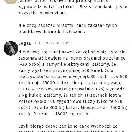
Jestem pełen podziwu dla profesjonalności
wypowiedzi w tym artukule. Bez ściemniania, jasno
wszystko powiedziane.
Nie chcą zakazać Airsoftu, chcą zakazać tylko
plastikowych kulek. I słusznie.
13-11-2007 @
20:37
LogaN
Nie dziwię się, sami nawet zaczęliśmy się ostatnio
zastanawiać bowiem na jednej średniej strzelance
(~30 osób) z samymi elektrykami, załóżmy, że
każdy wystrzeli przynajmniej 500 kulek (a w
rzeczywistości na pewno więcej). 30 osób razy 500
kulek daje 15000 kulek. Licząc optymalną wagę
0.2 (a w rzeczywistości przeważnie 0.25) wychodzi
3 kg kulek. Załóżmy, że takich strzelanek jest w
Polsce około 100 tygodniowo (liczę tylko te >30
osób). Daje to 300 kg kulek. Miesięcznie - 1500 kg
kulek. Rocznie - 18000 kg kulek.
Czyli biorąc dosyć zaniżone dane wychodzi, że