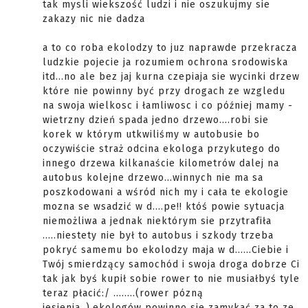
tak mysli wiekszość ludzi i nie oszukujmy sie
zakazy nic nie dadza
a to co roba ekolodzy to juz naprawde przekracza
ludzkie pojecie ja rozumiem ochrona srodowiska
itd...no ale bez jaj kurna czepiaja sie wycinki drzew
które nie powinny być przy drogach ze wzgledu
na swoja wielkosc i łamliwosc i co później mamy -
wietrzny dzień spada jedno drzewo....robi sie
korek w którym utkwiliśmy w autobusie bo
oczywiście straż odcina ekologa przykutego do
innego drzewa kilkanaście kilometrów dalej na
autobus kolejne drzewo...winnych nie ma sa
poszkodowani a wśród nich my i cała te ekologie
mozna se wsadzić w d....pe!! któś powie sytuacja
niemożliwa a jednak niektórym sie przytrafiła
.....niestety nie był to autobus i szkody trzeba
pokryć samemu bo ekolodzy maja w d......Ciebie i
Twój smierdzący samochód i swoja droga dobrze Ci
tak jak byś kupił sobie rower to nie musiałbyś tyle
teraz płacić:/ ........(rower pózną
jesienia..).ekologów powinno sie zamykać za to ze