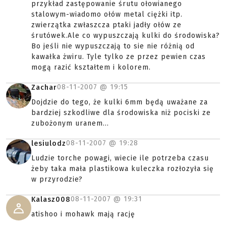
przykład zastępowanie śrutu ołowianego
stalowym-wiadomo ołów metal ciężki itp.
zwierzątka zwłaszcza ptaki jadły ołów ze
śrutówek.Ale co wypuszczają kulki do środowiska?
Bo jeśli nie wypuszczają to sie nie różnią od
kawałka żwiru. Tyle tylko ze przez pewien czas
mogą razić kształtem i kolorem.
08-11-2007 @
19:15
Zachar
Dojdzie do tego, że kulki 6mm będą uważane za
bardziej szkodliwe dla środowiska niż pociski ze
zubożonym uranem...
08-11-2007 @
19:28
lesiulodz
Ludzie torche powagi, wiecie ile potrzeba czasu
żeby taka mała plastikowa kuleczka rozłozyła się
w przyrodzie?
08-11-2007 @
19:31
Kalasz008
atishoo i mohawk mają rację