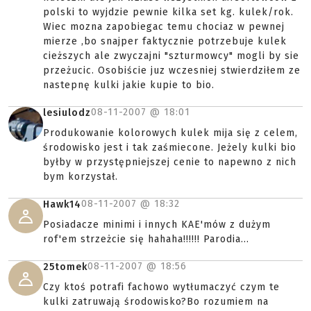
polski to wyjdzie pewnie kilka set kg. kulek/rok.
Wiec mozna zapobiegac temu chociaz w pewnej
mierze ,bo snajper faktycznie potrzebuje kulek
cieższych ale zwyczajni "szturmowcy" mogli by sie
przeżucic. Osobiście juz wczesniej stwierdziłem ze
nastepnę kulki jakie kupie to bio.
08-11-2007 @
18:01
lesiulodz
Produkowanie kolorowych kulek mija się z celem,
środowisko jest i tak zaśmiecone. Jeżely kulki bio
byłby w przystępniejszej cenie to napewno z nich
bym korzystał.
08-11-2007 @
18:32
Hawk14
Posiadacze minimi i innych KAE'mów z dużym
rof'em strzeżcie się hahaha!!!!!! Parodia...
08-11-2007 @
18:56
25tomek
Czy ktoś potrafi fachowo wytłumaczyć czym te
kulki zatruwają środowisko?Bo rozumiem na