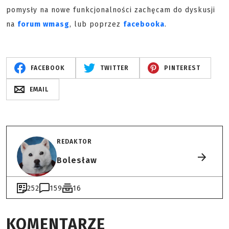
pomysły na nowe funkcjonalności zachęcam do dyskusji
na
forum wmasg
, lub poprzez
facebooka
.
FACEBOOK
TWITTER
PINTEREST
EMAIL
REDAKTOR
Bolesław
252
159
16
KOMENTARZE