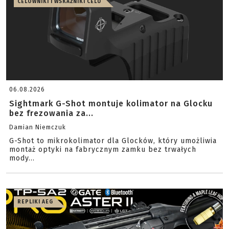
CELOWNIKI I WSKAŹNIKI CELU
06.08.2026
Sightmark G-Shot montuje kolimator na Glocku
bez frezowania za...
Damian Niemczuk
G-Shot to mikrokolimator dla Glocków, który umożliwia
montaż optyki na fabrycznym zamku bez trwałych
mody...
REPLIKI AEG