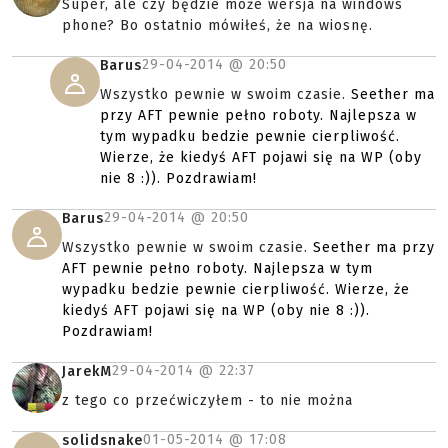
Super, ale czy będzie może wersja na windows
phone? Bo ostatnio mówiłeś, że na wiosnę.
29-04-2014 @
20:50
Barus
Wszystko pewnie w swoim czasie.
Seether ma
przy AFT pewnie pełno roboty. Najlepsza w
tym wypadku bedzie pewnie cierpliwość.
Wierze, że kiedyś AFT pojawi się na WP (oby
nie 8 :)). Pozdrawiam!
29-04-2014 @
20:50
Barus
Wszystko pewnie w swoim czasie.
Seether ma przy
AFT pewnie pełno roboty. Najlepsza w tym
wypadku bedzie pewnie cierpliwość. Wierze, że
kiedyś AFT pojawi się na WP (oby nie 8 :)).
Pozdrawiam!
29-04-2014 @
22:37
JarekM
z tego co przećwiczyłem - to nie można
01-05-2014 @
17:08
solidsnake