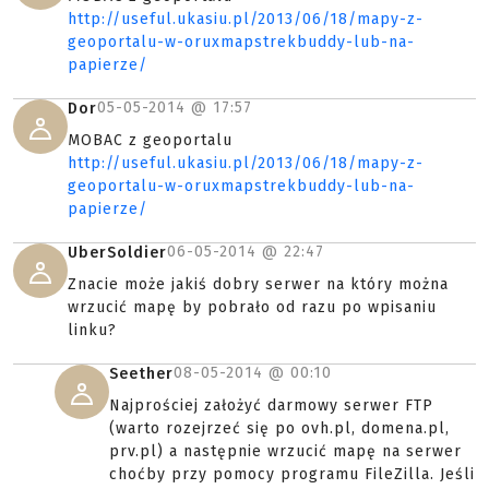
http://useful.ukasiu.pl/2013/06/18/mapy-z-
geoportalu-w-oruxmapstrekbuddy-lub-na-
papierze/
05-05-2014 @
17:57
Dor
MOBAC z geoportalu
http://useful.ukasiu.pl/2013/06/18/mapy-z-
geoportalu-w-oruxmapstrekbuddy-lub-na-
papierze/
06-05-2014 @
22:47
UberSoldier
Znacie może jakiś dobry serwer na który można
wrzucić mapę by pobrało od razu po wpisaniu
linku?
08-05-2014 @
00:10
Seether
Najprościej założyć darmowy serwer FTP
(warto rozejrzeć się po ovh.pl, domena.pl,
prv.pl) a następnie wrzucić mapę na serwer
choćby przy pomocy programu FileZilla. Jeśli