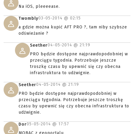
Na iOS, pleeeease.
03-05-2014 @
02:15
Twombly
a gdzie można kupić AFT PRO ?, tam niby szybsze
odświeżanie ?
04-05-2014 @
21:19
Seether
PRO będzie dostępne najprawdopodobniej w
przeciągu tygodnia. Potrzebuje jeszcze
troszkę czasu by upewnić się czy obecna
infrastruktura to udźwignie.
04-05-2014 @
21:19
Seether
PRO będzie dostępne najprawdopodobniej w
przeciągu tygodnia. Potrzebuje jeszcze troszkę
czasu by upewnić się czy obecna infrastruktura to
udźwignie.
05-05-2014 @
17:57
Dor
MOBAC z geoportalu