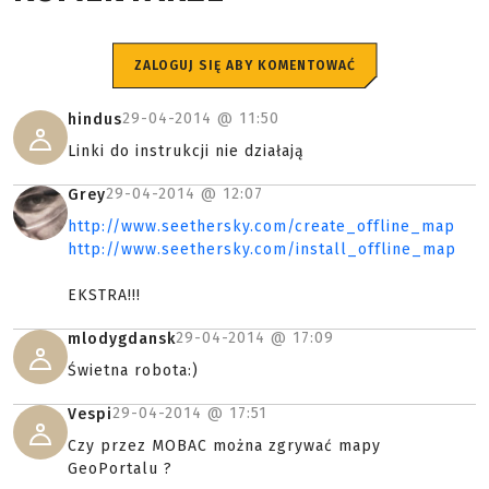
ZALOGUJ SIĘ ABY KOMENTOWAĆ
29-04-2014 @
11:50
hindus
Linki do instrukcji nie działają
29-04-2014 @
12:07
Grey
http://www.seethersky.com/create_offline_map
http://www.seethersky.com/install_offline_map
EKSTRA!!!
29-04-2014 @
17:09
mlodygdansk
Świetna robota:)
29-04-2014 @
17:51
Vespi
Czy przez MOBAC można zgrywać mapy
GeoPortalu ?