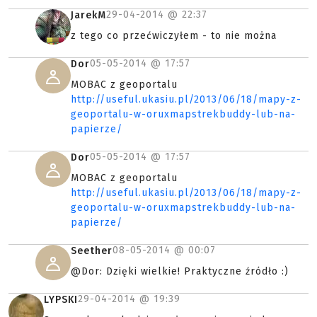
29-04-2014 @
22:37
JarekM
z tego co przećwiczyłem - to nie można
05-05-2014 @
17:57
Dor
MOBAC z geoportalu
http://useful.ukasiu.pl/2013/06/18/mapy-z-
geoportalu-w-oruxmapstrekbuddy-lub-na-
papierze/
05-05-2014 @
17:57
Dor
MOBAC z geoportalu
http://useful.ukasiu.pl/2013/06/18/mapy-z-
geoportalu-w-oruxmapstrekbuddy-lub-na-
papierze/
08-05-2014 @
00:07
Seether
@Dor: Dzięki wielkie! Praktyczne źródło :)
29-04-2014 @
19:39
LYPSKI