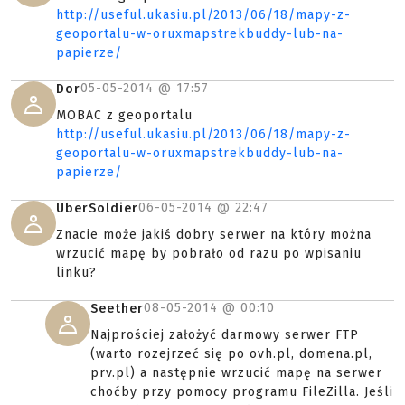
http://useful.ukasiu.pl/2013/06/18/mapy-z-
geoportalu-w-oruxmapstrekbuddy-lub-na-
papierze/
05-05-2014 @
17:57
Dor
MOBAC z geoportalu
http://useful.ukasiu.pl/2013/06/18/mapy-z-
geoportalu-w-oruxmapstrekbuddy-lub-na-
papierze/
06-05-2014 @
22:47
UberSoldier
Znacie może jakiś dobry serwer na który można
wrzucić mapę by pobrało od razu po wpisaniu
linku?
08-05-2014 @
00:10
Seether
Najprościej założyć darmowy serwer FTP
(warto rozejrzeć się po ovh.pl, domena.pl,
prv.pl) a następnie wrzucić mapę na serwer
choćby przy pomocy programu FileZilla. Jeśli