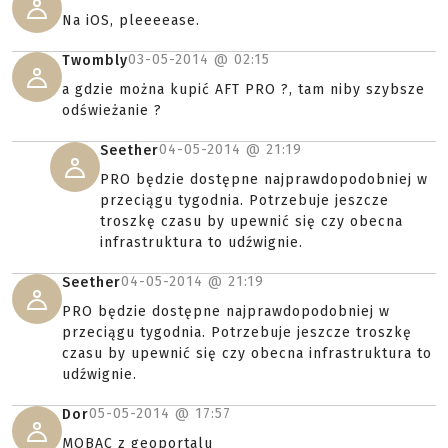
Na iOS, pleeeease.
03-05-2014 @
02:15
Twombly
a gdzie można kupić AFT PRO ?, tam niby szybsze
odświeżanie ?
04-05-2014 @
21:19
Seether
PRO będzie dostępne najprawdopodobniej w
przeciągu tygodnia. Potrzebuje jeszcze
troszkę czasu by upewnić się czy obecna
infrastruktura to udźwignie.
04-05-2014 @
21:19
Seether
PRO będzie dostępne najprawdopodobniej w
przeciągu tygodnia. Potrzebuje jeszcze troszkę
czasu by upewnić się czy obecna infrastruktura to
udźwignie.
05-05-2014 @
17:57
Dor
MOBAC z geoportalu