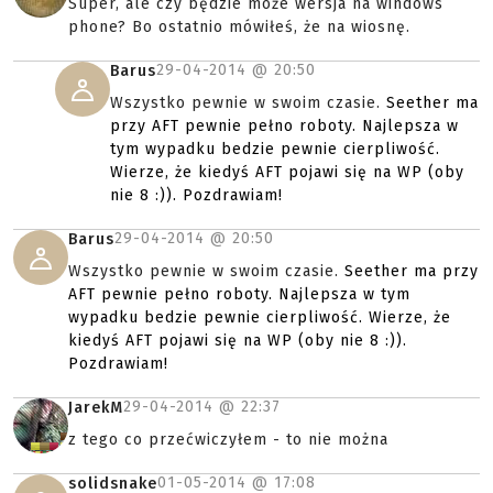
Super, ale czy będzie może wersja na windows
phone? Bo ostatnio mówiłeś, że na wiosnę.
29-04-2014 @
20:50
Barus
Wszystko pewnie w swoim czasie.
Seether ma
przy AFT pewnie pełno roboty. Najlepsza w
tym wypadku bedzie pewnie cierpliwość.
Wierze, że kiedyś AFT pojawi się na WP (oby
nie 8 :)). Pozdrawiam!
29-04-2014 @
20:50
Barus
Wszystko pewnie w swoim czasie.
Seether ma przy
AFT pewnie pełno roboty. Najlepsza w tym
wypadku bedzie pewnie cierpliwość. Wierze, że
kiedyś AFT pojawi się na WP (oby nie 8 :)).
Pozdrawiam!
29-04-2014 @
22:37
JarekM
z tego co przećwiczyłem - to nie można
01-05-2014 @
17:08
solidsnake