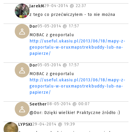
29-04-2014 @
22:37
JarekM
z tego co przećwiczyłem - to nie można
05-05-2014 @
17:57
Dor
MOBAC z geoportalu
http://useful.ukasiu.pl/2013/06/18/mapy-z-
geoportalu-w-oruxmapstrekbuddy-lub-na-
papierze/
05-05-2014 @
17:57
Dor
MOBAC z geoportalu
http://useful.ukasiu.pl/2013/06/18/mapy-z-
geoportalu-w-oruxmapstrekbuddy-lub-na-
papierze/
08-05-2014 @
00:07
Seether
@Dor: Dzięki wielkie! Praktyczne źródło :)
29-04-2014 @
19:39
LYPSKI