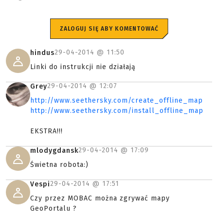
ZALOGUJ SIĘ ABY KOMENTOWAĆ
29-04-2014 @
11:50
hindus
Linki do instrukcji nie działają
29-04-2014 @
12:07
Grey
http://www.seethersky.com/create_offline_map
http://www.seethersky.com/install_offline_map
EKSTRA!!!
29-04-2014 @
17:09
mlodygdansk
Świetna robota:)
29-04-2014 @
17:51
Vespi
Czy przez MOBAC można zgrywać mapy
GeoPortalu ?