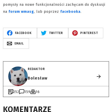
pomysły na nowe funkcjonalności zachęcam do dyskusji
na
forum wmasg
, lub poprzez
facebooka
.
FACEBOOK
TWITTER
PINTEREST
EMAIL
REDAKTOR
Bolesław
252
159
16
KOMENTARZE