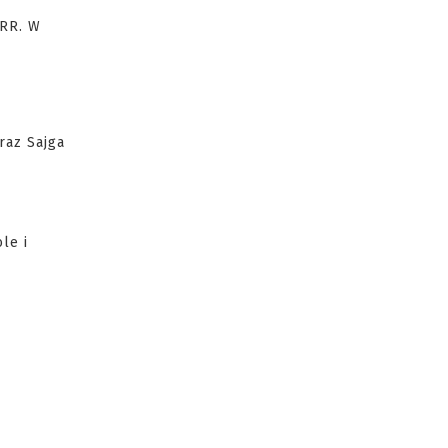
SRR. W
raz Sajga
le i