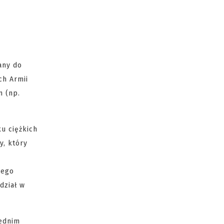
any do
ch Armii
m (np.
u ciężkich
y, który
o
wego
dział w
rednim