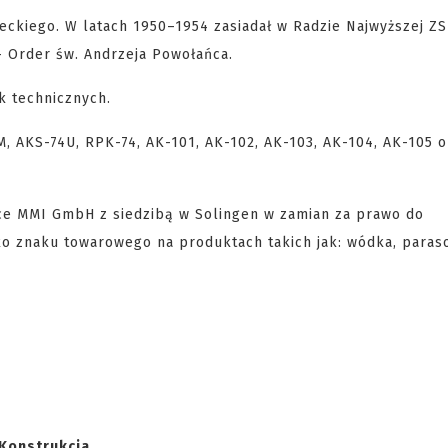
eckiego. W latach 1950–1954 zasiadał w Radzie Najwyższej Z
– Order św. Andrzeja Powołańca.
k technicznych.
, AKS-74U, RPK-74, AK-101, AK-102, AK-103, AK-104, AK-105 o
łce MMI GmbH z siedzibą w Solingen w zamian za prawo do
ko znaku towarowego na produktach takich jak: wódka, paraso
Konstrukcja