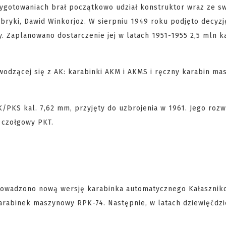
ygotowaniach brał początkowo udział konstruktor wraz ze 
abryki, Dawid Winkorjoz. W sierpniu 1949 roku podjęto decyzj
y. Zaplanowano dostarczenie jej w latach 1951-1955 2,5 mln 
wodzącej się z AK: karabinki AKM i AKMS i ręczny karabin m
/PKS kal. 7,62 mm, przyjęty do uzbrojenia w 1961. Jego rozw
 czołgowy PKT.
wprowadzono nową wersję karabinka automatycznego Kałasznik
arabinek maszynowy RPK-74. Następnie, w latach dziewięćdzi