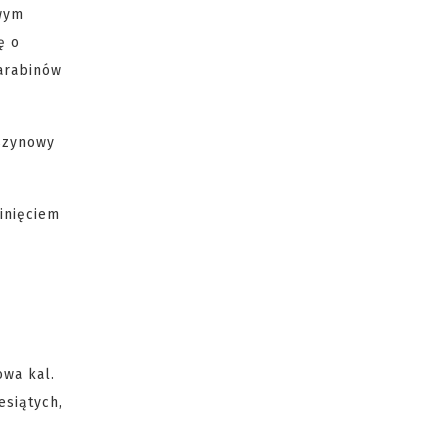
swym
ę o
karabinów
aszynowy
inięciem
owa kal.
esiątych,