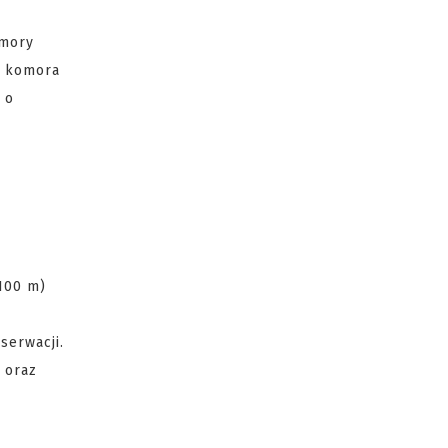
omory
t komora
 o
100 m)
serwacji.
 oraz