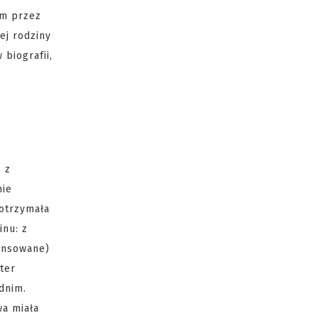
ym przez
ej rodziny
biografii,
 z
nie
 otrzymała
inu: z
ansowane)
ter
dnim.
wa miała