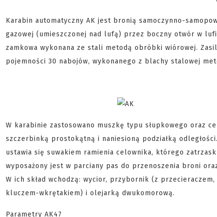
Karabin automatyczny AK jest bronią samoczynno-samopowt
gazowej (umieszczonej nad lufą) przez boczny otwór w lu
zamkowa wykonana ze stali metodą obróbki wiórowej. Zas
pojemności 30 nabojów, wykonanego z blachy stalowej meto
W karabinie zastosowano muszkę typu słupkowego oraz ce
szczerbinką prostokątną i naniesioną podziałką odległośc
ustawia się suwakiem ramienia celownika, którego zatrzask
wyposażony jest w parciany pas do przenoszenia broni oraz
W ich skład wchodzą: wycior, przybornik (z przecieraczem
kluczem-wkrętakiem) i olejarką dwukomorową.
Parametry AK47