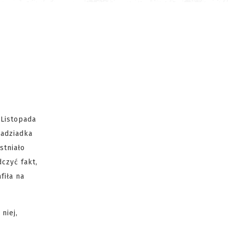
 Listopada
radziadka
stniało
czyć fakt,
fiła na
niej,