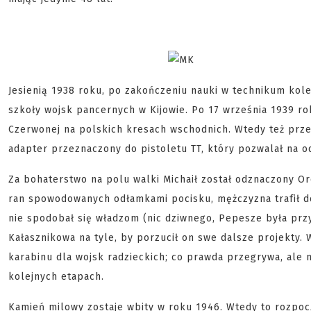
Jesienią 1938 roku, po zakończeniu nauki w technikum kole
szkoły wojsk pancernych w Kijowie. Po 17 września 1939 ro
Czerwonej na polskich kresach wschodnich. Wtedy też prze
adapter przeznaczony do pistoletu TT, który pozwalał na od
Za bohaterstwo na polu walki Michaił został odznaczony O
ran spowodowanych odłamkami pocisku, mężczyzna trafił do
nie spodobał się władzom (nic dziwnego, Pepesze była przy
Kałasznikowa na tyle, by porzucił on swe dalsze projekty
karabinu dla wojsk radzieckich; co prawda przegrywa, ale n
kolejnych etapach.
Kamień milowy zostaje wbity w roku 1946. Wtedy to rozpoc