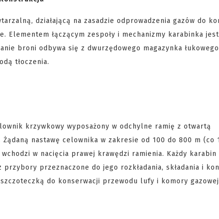
arzalną, działającą na zasadzie odprowadzenia gazów do k
fie. Elementem łączącym zespoły i mechanizmy karabinka jes
ilanie broni odbywa się z dwurzędowego magazynka łukowego
dą tłoczenia.
lownik krzywkowy wyposażony w odchylne ramię z otwartą
i. Żądaną nastawę celownika w zakresie od 100 do 800 m (co 
 wchodzi w nacięcia prawej krawędzi ramienia. Każdy karabin
 przybory przeznaczone do jego rozkładania, składania i kon
, szczoteczką do konserwacji przewodu lufy i komory gazowej