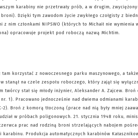
wszym karabiny nie przetrwały prób, a w drugim, zwyciężon
 broni). Dzięki tym zawodom życie zwykłego czołgisty z biedn
mi z nim członkami NIPSWO (których to Michaił nie wymienia w 
ona) opracowuje projekt pod roboczą nazwą Michtim.
ógł tam korzystać z nowoczesnego parku maszynowego, a także
 stanął na czele zespołu roboczego, który zajął się wyłącz
twórcy stał się młody inżynier, Aleksander A. Zajcew. Broń
 nr. 1). Pracowano jednocześnie nad dwiema odmianami karab
-2). Broń z komorą tłoczoną (prace nad nią były mniej zaaw
udział w próbach poligonowych. 21. stycznia 1948 roku, minis
 czerwca prac nad rodziną broni strzelających nabojem pośre
i karabinu. Produkcja automatycznych karabinów Kałaszniko