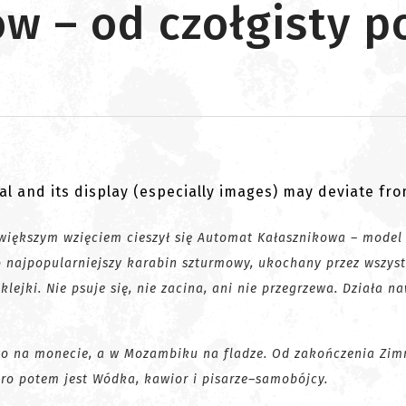
ow – od czołgisty p
al and its display (especially images) may deviate fr
większym wzięciem cieszył się Automat Kałasznikowa – model 
To najpopularniejszy karabin szturmowy, ukochany przez wszys
klejki. Nie psuje się, nie zacina, ani nie przegrzewa. Działa n
 go na monecie, a w Mozambiku na fladze. Od zakończenia Zim
ero potem jest Wódka, kawior i pisarze–samobójcy.