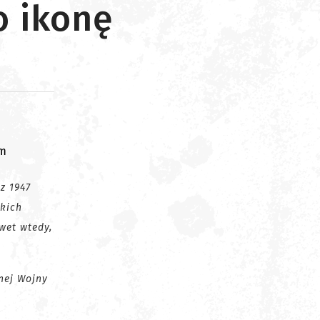
o ikonę
om
z 1947
tkich
awet wtedy,
nej Wojny