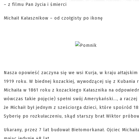
– z filmu Pan życia i śmierci
Michaił Kałasznikow – od czołgisty po ikonę
Nasza opowieść zaczyna się we wsi Kurja, w kraju ałtajskim
1919 roku. W biednej kozackiej, wywodzącej się z Kubania 
Michaiła w 1861 roku z kozackiego Kałasznika na odpowiedni
wówczas takie pojęcie) spełni swój Amerykański…, a raczej
że Michaił był jednym z sześciorga dzieci, które spośród 1
Syberię po rozkułaczeniu, skąd starszy brat Wiktor próbow
Ukarany, przez 7 lat budował Biełomorkanał. Ojciec Michaiła
mając jedynie 48 lat.