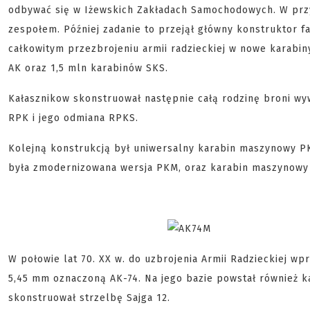
odbywać się w Iżewskich Zakładach Samochodowych. W prz
zespołem. Później zadanie to przejął główny konstruktor f
całkowitym przezbrojeniu armii radzieckiej w nowe karabin
AK oraz 1,5 mln karabinów SKS.
Kałasznikow skonstruował następnie całą rodzinę broni wy
RPK i jego odmiana RPKS.
Kolejną konstrukcją był uniwersalny karabin maszynowy PK
była zmodernizowana wersja PKM, oraz karabin maszynowy
W połowie lat 70. XX w. do uzbrojenia Armii Radzieckiej 
5,45 mm oznaczoną AK-74. Na jego bazie powstał również k
skonstruował strzelbę Sajga 12.