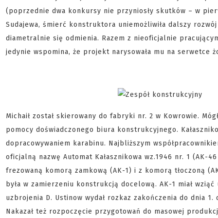
(poprzednie dwa konkursy nie przyniosły skutków – w pier
Sudajewa, śmierć konstruktora uniemożliwiła dalszy rozwój
diametralnie się odmienia. Razem z nieoficjalnie pracujący
jedynie wspomina, że projekt narysowała mu na serwetce ż
Michaił został skierowany do fabryki nr. 2 w Kowrowie. M
pomocy doświadczonego biura konstrukcyjnego. Kałasznikow
dopracowywaniem karabinu. Najbliższym współpracownikiem 
oficjalną nazwę Automat Kałasznikowa wz.1946 nr. 1 (AK-46
frezowaną komorą zamkową (AK-1) i z komorą tłoczoną (AK
była w zamierzeniu konstrukcją docelową. AK-1 miał wziąć 
uzbrojenia D. Ustinow wydał rozkaz zakończenia do dnia 1.
Nakazał też rozpoczęcie przygotowań do masowej produkcj