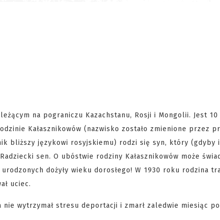
 leżącym na pograniczu Kazachstanu, Rosji i Mongolii. Jest 10
rodzinie Kałasznikowów (nazwisko zostało zmienione przez p
k bliższy językowi rosyjskiemu) rodzi się syn, który (gdyby i
 Radziecki sen. O ubóstwie rodziny Kałasznikowów może świad
8 urodzonych dożyły wieku dorosłego! W 1930 roku rodzina tra
ał uciec.
 nie wytrzymał stresu deportacji i zmarł zaledwie miesiąc po 