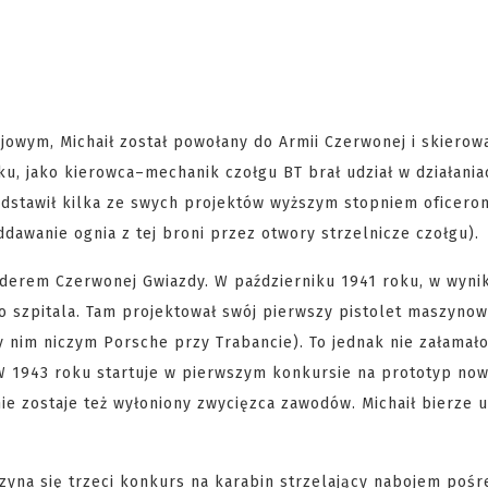
jowym, Michaił został powołany do Armii Czerwonej i skierow
ku, jako kierowca–mechanik czołgu BT brał udział w działania
dstawił kilka ze swych projektów wyższym stopniem oficero
dawanie ognia z tej broni przez otwory strzelnicze czołgu).
rderem Czerwonej Gwiazdy. W październiku 1941 roku, w wynik
 szpitala. Tam projektował swój pierwszy pistolet maszynow
 nim niczym Porsche przy Trabancie). To jednak nie załamał
. W 1943 roku startuje w pierwszym konkursie na prototyp no
ie zostaje też wyłoniony zwycięzca zawodów. Michaił bierze u
zyna się trzeci konkurs na karabin strzelający nabojem poś