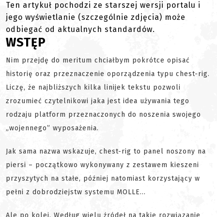
Ten artykuł pochodzi ze starszej wersji portalu i
jego wyświetlanie (szczególnie zdjęcia) może
odbiegać od aktualnych standardów.
WSTĘP
Nim przejdę do meritum chciałbym pokrótce opisać
historię oraz przeznaczenie oporządzenia typu chest-rig.
Liczę, że najbliższych kilka linijek tekstu pozwoli
zrozumieć czytelnikowi jaka jest idea używania tego
rodzaju platform przeznaczonych do noszenia swojego
„wojennego” wyposażenia.
Jak sama nazwa wskazuje, chest-rig to panel noszony na
piersi – początkowo wykonywany z zestawem kieszeni
przyszytych na stałe, później natomiast korzystający w
pełni z dobrodziejstw systemu MOLLE…
Ale po kolei. Według wielu źródeł na takie rozwiązanie