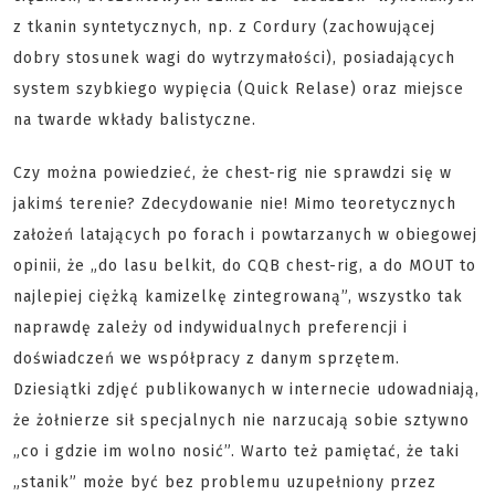
z tkanin syntetycznych, np. z Cordury (zachowującej
dobry stosunek wagi do wytrzymałości), posiadających
system szybkiego wypięcia (Quick Relase) oraz miejsce
na twarde wkłady balistyczne.
Czy można powiedzieć, że chest-rig nie sprawdzi się w
jakimś terenie? Zdecydowanie nie! Mimo teoretycznych
założeń latających po forach i powtarzanych w obiegowej
opinii, że „do lasu belkit, do CQB chest-rig, a do MOUT to
najlepiej ciężką kamizelkę zintegrowaną”, wszystko tak
naprawdę zależy od indywidualnych preferencji i
doświadczeń we współpracy z danym sprzętem.
Dziesiątki zdjęć publikowanych w internecie udowadniają,
że żołnierze sił specjalnych nie narzucają sobie sztywno
„co i gdzie im wolno nosić”. Warto też pamiętać, że taki
„stanik” może być bez problemu uzupełniony przez