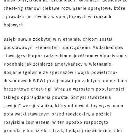
wojsk brytyjskich na Falklandach/Malwinach, dowiodły że
chest-rig stanowi ciekawe rozwiązanie sprzętowe, które
sprawdza się również w specyficznych warunkach
bojowych.
Dzięki sławie zdobytej w Wietnamie, chicom został
podstawowym elementem oporządzenia Mudżahedinów
stawiających opór radzieckim najeźdźcom w Afganistanie.
Podobnie jak żołnierze amerykańscy w Wietnamie,
Rosjanie (głównie ze specnazów i wojsk powietrzno-
desantowych WDW) przejmowali po zabitych oponentach
brezentowe chest-rigi. Wraz ze wzrostem popularności
takiego oporządzenia powstał pomysł stworzenia
„swojej” wersji stanika, który odpowiadałby wyzwaniom
pola walki stawianym przed radzieckim, a później
rosyjskim żołnierzem. W ten sposób rozpoczęto
produkcję kamizelki Lifczik, będącej rozwinięciem idei