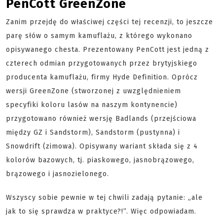
PenCott GreenZone
Zanim przejdę do właściwej części tej recenzji, to jeszcze
parę słów o samym kamuflażu, z którego wykonano
opisywanego chesta. Prezentowany PenCott jest jedną z
czterech odmian przygotowanych przez brytyjskiego
producenta kamuflażu, firmy Hyde Definition. Oprócz
wersji GreenZone (stworzonej z uwzględnieniem
specyfiki koloru lasów na naszym kontynencie)
przygotowano również wersję Badlands (przejściowa
między GZ i Sandstorm), Sandstorm (pustynna) i
Snowdrift (zimowa). Opisywany wariant składa się z 4
kolorów bazowych, tj. piaskowego, jasnobrązowego,
brązowego i jasnozielonego.
Wszyscy sobie pewnie w tej chwili zadają pytanie: „ale
jak to się sprawdza w praktyce?!”. Więc odpowiadam.