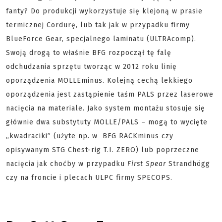
fanty? Do produkcji wykorzystuje się klejoną w prasie
termicznej Cordurę, lub tak jak w przypadku firmy
BlueForce Gear, specjalnego laminatu (ULTRAcomp).
Swoją drogą to właśnie BFG rozpoczął tę falę
odchudzania sprzętu tworząc w 2012 roku linię
oporządzenia MOLLEminus. Kolejną cechą lekkiego
oporządzenia jest zastąpienie taśm PALS przez laserowe
nacięcia na materiale. Jako system montażu stosuje się
głównie dwa substytuty MOLLE/PALS – mogą to wycięte
„kwadraciki” (użyte np. w BFG RACKminus czy
opisywanym STG Chest-rig T.I. ZERO) lub poprzeczne
nacięcia jak choćby w przypadku
First Spear
Strandhögg
czy na froncie i plecach ULPC firmy SPECOPS.