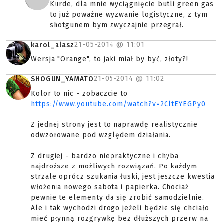
Kurde, dla mnie wyciągnięcie butli green gas
to już poważne wyzwanie logistyczne, z tym
shotgunem bym zwyczajnie przegrał.
21-05-2014 @
11:01
karol_alasz
Wersja "Orange", to jaki miał by być, złoty?!
21-05-2014 @
11:02
SHOGUN_YAMATO
Kolor to nic - zobaczcie to
https://www.youtube.com/watch?v=2CltEYEGPy0
Z jednej strony jest to naprawdę realistycznie
odwzorowane pod względem działania.
Z drugiej - bardzo niepraktyczne i chyba
najdroższe z możliwych rozwiązań. Po każdym
strzale oprócz szukania łuski, jest jeszcze kwestia
włożenia nowego sabota i papierka. Chociaż
pewnie te elementy da się zrobić samodzielnie.
Ale i tak wychodzi drogo jeżeli będzie się chciało
mieć płynną rozgrywkę bez dłuższych przerw na