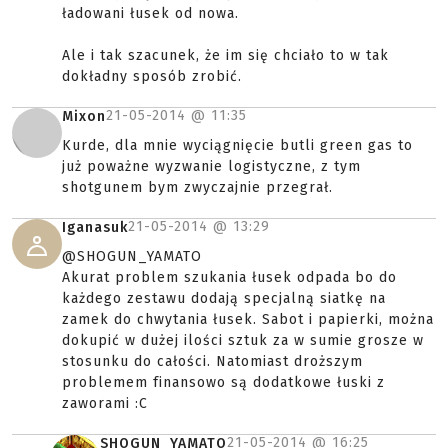
ładowani łusek od nowa.
Ale i tak szacunek, że im się chciało to w tak
dokładny sposób zrobić.
21-05-2014 @
11:35
Mixon
Kurde, dla mnie wyciągnięcie butli green gas to
już poważne wyzwanie logistyczne, z tym
shotgunem bym zwyczajnie przegrał.
21-05-2014 @
13:29
Iganasuk
@SHOGUN_YAMATO
Akurat problem szukania łusek odpada bo do
każdego zestawu dodają specjalną siatkę na
zamek do chwytania łusek. Sabot i papierki, można
dokupić w dużej ilości sztuk za w sumie grosze w
stosunku do całości. Natomiast droższym
problemem finansowo są dodatkowe łuski z
zaworami :C
21-05-2014 @
16:25
SHOGUN_YAMATO