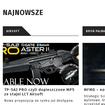
NAJNOWSZE
AIRSOFT
BROŃ PALNA
TP-5A2 PRO czyli dopieszczone MP5
MFMD – no
ze stajni LCT Airsoft
Strategic S
wylotowe, k
Nowa propozycja na rynku już dostępna.
przegród wy