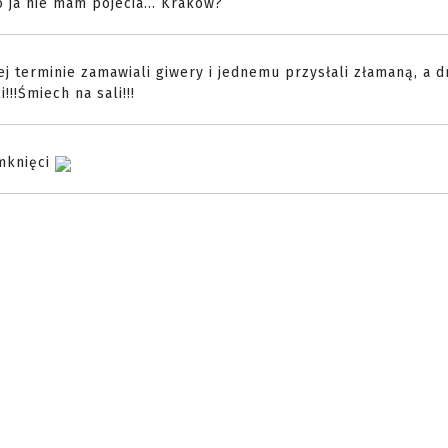
 ja nie mam pojecia... Kraków?
j terminie zamawiali giwery i jednemu przysłali złamaną, a dr
!!Śmiech na sali!!!
mknięci