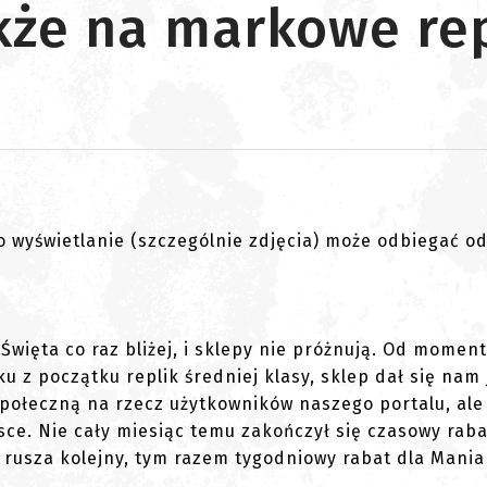
akże na markowe rep
go wyświetlanie (szczególnie zdjęcia) może odbiegać o
 Święta co raz bliżej, i sklepy nie próżnują. Od momen
u z początku replik średniej klasy, sklep dał się nam 
połeczną na rzecz użytkowników naszego portalu, ale
ce. Nie cały miesiąc temu zakończył się czasowy raba
ra rusza kolejny, tym razem tygodniowy rabat dla Mani