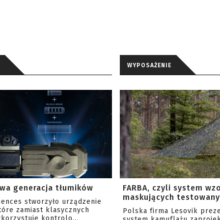
WYPOSAŻENIE
wa generacja tłumików
FARBA, czyli system wz
maskujących testowany 
ciences stworzyło urządzenie
tóre zamiast klasycznych
Polska firma Lesovik prez
korzystuje kontrolo...
system kamuflażu zaproje