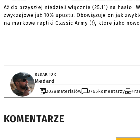
Aż do przyszłej niedzieli włącznie (25.11) na hasło
zwyczajowe już 10% upustu. Obowiązuje on jak zwy
na markowe repliki Classic Army (!), które jako nowo
REDAKTOR
Medard
2028
materiałów
3765
komentarzy
4
rz
KOMENTARZE