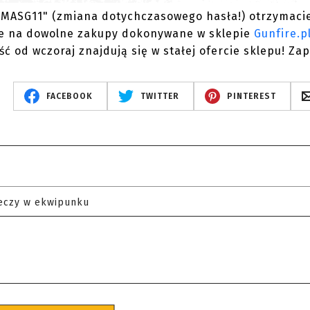
 "WMASG11" (zmiana dotychczasowego hasła!) otrzymaci
kle na dowolne zakupy dokonywane w sklepie
Gunfire.p
ść od wczoraj znajdują się w stałej ofercie sklepu! Za
FACEBOOK
TWITTER
PINTEREST
eczy w ekwipunku