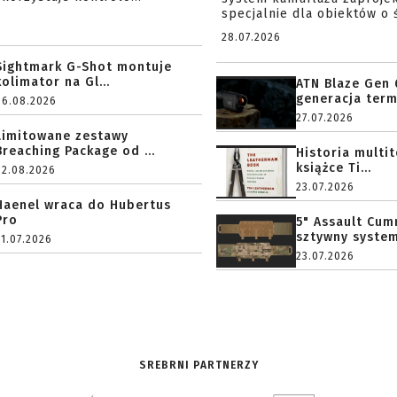
specjalnie dla obiektów o ś
28.07.2026
Sightmark G-Shot montuje
kolimator na Gl...
ATN Blaze Gen 
generacja term
06.08.2026
27.07.2026
Limitowane zestawy
Breaching Package od ...
Historia multi
książce Ti...
02.08.2026
23.07.2026
Haenel wraca do Hubertus
Pro
5" Assault Cu
sztywny system.
31.07.2026
23.07.2026
SREBRNI PARTNERZY