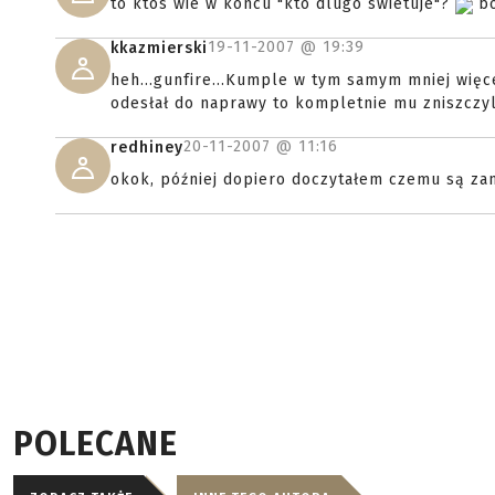
to ktos wie w koncu "kto dlugo swietuje"?
bo
19-11-2007 @
19:39
kkazmierski
heh...gunfire...Kumple w tym samym mniej więce
odesłał do naprawy to kompletnie mu zniszczyli!
20-11-2007 @
11:16
redhiney
okok, później dopiero doczytałem czemu są za
POLECANE