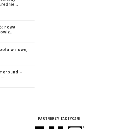
rednie...
6: nowa
owiz...
toola w nowej
mmerbund –
..
PARTNERZY TAKTYCZNI