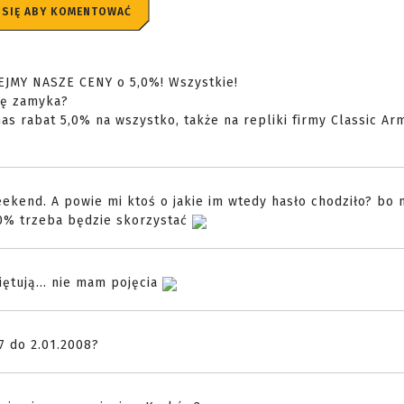
 SIĘ ABY KOMENTOWAĆ
IEJMY NASZE CENY o 5,0%! Wszystkie!
się zamyka?
as rabat 5,0% na wszystko, także na repliki firmy Classic Arm
ekend. A powie mi ktoś o jakie im wtedy hasło chodziło? bo
 10% trzeba będzie skorzystać
iętują... nie mam pojęcia
 do 2.01.2008?