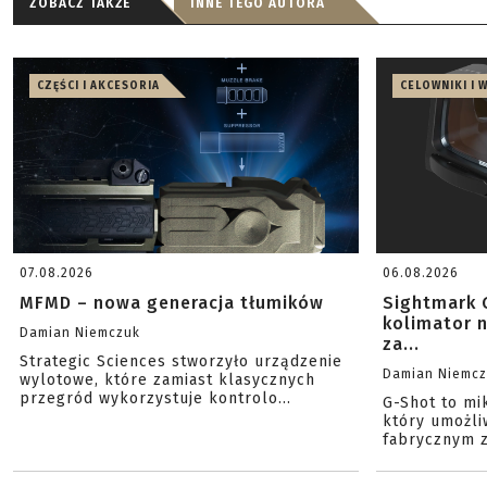
ZOBACZ TAKŻE
INNE TEGO AUTORA
CZĘŚCI I AKCESORIA
CELOWNIKI I 
07.08.2026
06.08.2026
MFMD – nowa generacja tłumików
Sightmark 
kolimator 
Damian Niemczuk
za...
Strategic Sciences stworzyło urządzenie
Damian Niemc
wylotowe, które zamiast klasycznych
przegród wykorzystuje kontrolo...
G-Shot to mi
który umożli
fabrycznym z