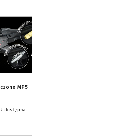
zczone MP5
uż dostępna.