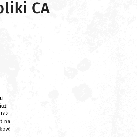
liki CA
d
tu
już
 też
t na
aków!