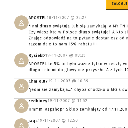
ZALOGUJ
18-11-2007 @
22:27
APOSTEL
"Inni długo świętują lub się zamykają, a MY TN
Czy wiesz kto w Polsce długo świętuje? A kto 
Znając odpowiedź na to pytanie dostaniesz od n
razem daje to nam 15% rabatu !!!
19-11-2007 @
08:25
RysiekD
APOSTEL te 5% to było ważne tylko w zeszły we
długo i nic mi do głowy nie przyszło. A z tych
19-11-2007 @
10:39
Chmielu7
"jedni sie zamykaja..." chyba chodziło o MG a św
19-11-2007 @
11:52
redhiney
Hmmm, asgshop? Sklep zamknięty od 17.11.2007
19-11-2007 @
12:50
jaqs