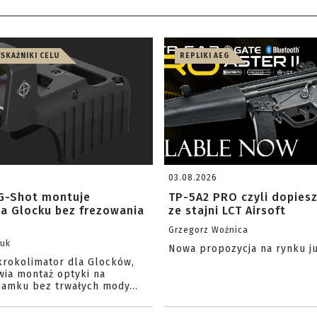
WSKAŹNIKI CELU
REPLIKI AEG
03.08.2026
G-Shot montuje
TP-5A2 PRO czyli dopies
na Glocku bez frezowania
ze stajni LCT Airsoft
Grzegorz Woźnica
zuk
Nowa propozycja na rynku j
krokolimator dla Glocków,
wia montaż optyki na
amku bez trwałych mody...