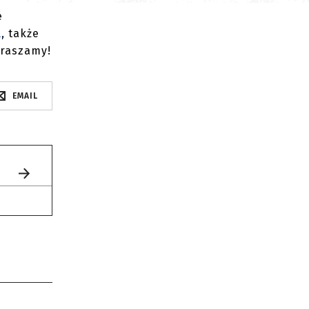
e
l
, także
praszamy!
EMAIL