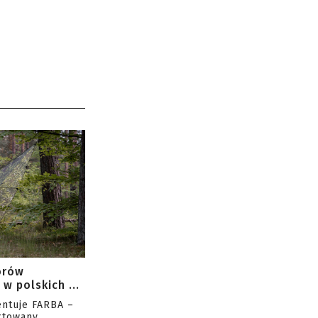
orów
w polskich ...
entuje FARBA –
ktowany