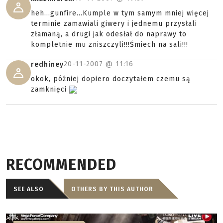
heh...gunfire...Kumple w tym samym mniej więcej
terminie zamawiali giwery i jednemu przysłali
złamaną, a drugi jak odesłał do naprawy to
kompletnie mu zniszczyli!!!Śmiech na sali!!!
20-11-2007 @
11:16
redhiney
okok, później dopiero doczytałem czemu są
zamknięci
RECOMMENDED
SEE ALSO
OTHERS BY THIS AUTHOR