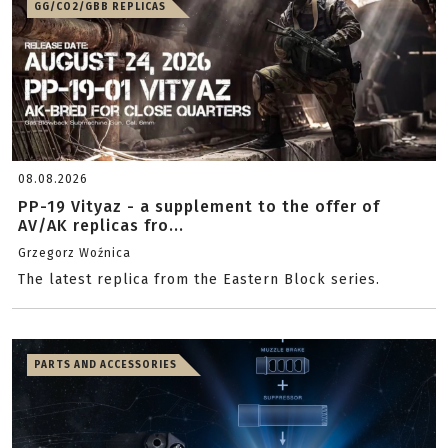
GG/CO2/GBB REPLICAS
08.08.2026
PP-19 Vityaz - a supplement to the offer of
AV/AK replicas fro...
Grzegorz Woźnica
The latest replica from the Eastern Block series.
PARTS AND ACCESSORIES