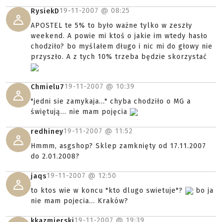
19-11-2007 @
08:25
RysiekD
APOSTEL te 5% to było ważne tylko w zeszły
weekend. A powie mi ktoś o jakie im wtedy hasło
chodziło? bo myślałem długo i nic mi do głowy nie
przyszło. A z tych 10% trzeba będzie skorzystać
19-11-2007 @
10:39
Chmielu7
"jedni sie zamykaja..." chyba chodziło o MG a
świętują... nie mam pojęcia
19-11-2007 @
11:52
redhiney
Hmmm, asgshop? Sklep zamknięty od 17.11.2007
do 2.01.2008?
19-11-2007 @
12:50
jaqs
to ktos wie w koncu "kto dlugo swietuje"?
bo ja
nie mam pojecia... Kraków?
19-11-2007 @
19:39
kkazmierski