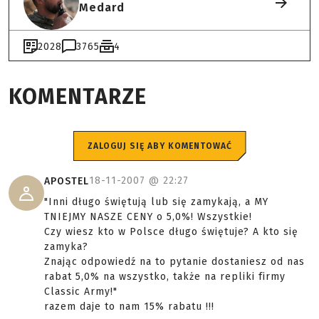
Medard
2028
3765
4
KOMENTARZE
ZALOGUJ SIĘ ABY KOMENTOWAĆ
18-11-2007 @
22:27
APOSTEL
"Inni długo świętują lub się zamykają, a MY
TNIEJMY NASZE CENY o 5,0%! Wszystkie!
Czy wiesz kto w Polsce długo świętuje? A kto się
zamyka?
Znając odpowiedź na to pytanie dostaniesz od nas
rabat 5,0% na wszystko, także na repliki firmy
Classic Army!"
razem daje to nam 15% rabatu !!!