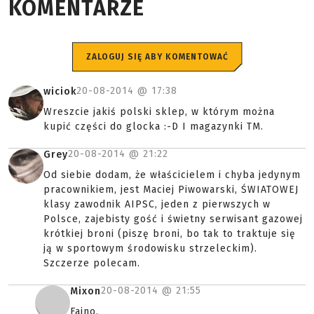
KOMENTARZE
ZALOGUJ SIĘ ABY KOMENTOWAĆ
20-08-2014 @
17:38
wiciok
Wreszcie jakiś polski sklep, w którym można
kupić części do glocka :-D I magazynki TM.
20-08-2014 @
21:22
Grey
Od siebie dodam, że właścicielem i chyba jedynym
pracownikiem, jest Maciej Piwowarski, ŚWIATOWEJ
klasy zawodnik AIPSC, jeden z pierwszych w
Polsce, zajebisty gość i świetny serwisant gazowej
krótkiej broni (piszę broni, bo tak to traktuje się
ją w sportowym środowisku strzeleckim).
Szczerze polecam.
20-08-2014 @
21:55
Mixon
Fajno.