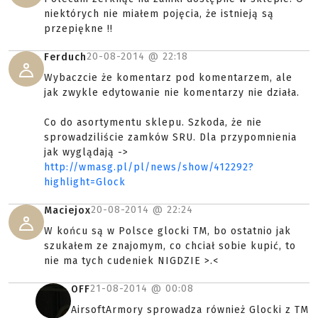
niektórych nie miałem pojęcia, że istnieją są
przepiękne !!
20-08-2014 @
22:18
Ferduch
Wybaczcie że komentarz pod komentarzem, ale
jak zwykle edytowanie nie komentarzy nie działa.
Co do asortymentu sklepu. Szkoda, że nie
sprowadziliście zamków SRU. Dla przypomnienia
jak wyglądają ->
http://wmasg.pl/pl/news/show/412292?
highlight=Glock
20-08-2014 @
22:24
Maciejox
W końcu są w Polsce glocki TM, bo ostatnio jak
szukałem ze znajomym, co chciał sobie kupić, to
nie ma tych cudeniek NIGDZIE >.<
21-08-2014 @
00:08
OFF
AirsoftArmory sprowadza również Glocki z TM