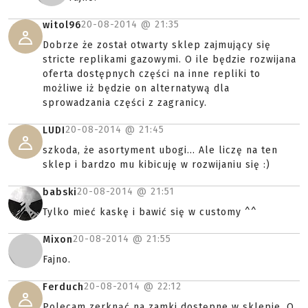
20-08-2014 @
21:35
witol96
Dobrze że został otwarty sklep zajmujący się
stricte replikami gazowymi. O ile będzie rozwijana
oferta dostępnych części na inne repliki to
możliwe iż będzie on alternatywą dla
sprowadzania części z zagranicy.
20-08-2014 @
21:45
LUDI
szkoda, że asortyment ubogi... Ale liczę na ten
sklep i bardzo mu kibicuję w rozwijaniu się :)
20-08-2014 @
21:51
babski
Tylko mieć kaskę i bawić się w customy ^^
20-08-2014 @
21:55
Mixon
Fajno.
20-08-2014 @
22:12
Ferduch
Polecam zerknąć na zamki dostępne w sklepie. O