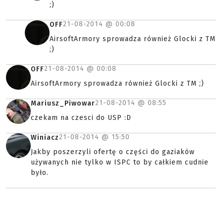
;)
21-08-2014 @
00:08
OFF
AirsoftArmory sprowadza również Glocki z TM
;)
21-08-2014 @
00:08
OFF
AirsoftArmory sprowadza również Glocki z TM ;)
21-08-2014 @
08:55
Mariusz_Piwowar
czekam na czesci do USP :D
21-08-2014 @
15:50
Winiacz
Jakby poszerzyli ofertę o części do gaziaków
używanych nie tylko w ISPC to by całkiem cudnie
było.