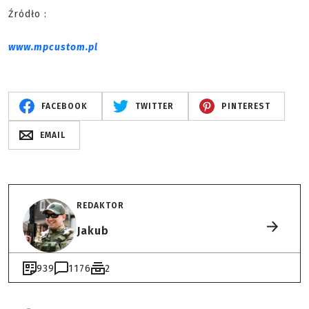
Źródło :
www.mpcustom.pl
FACEBOOK
TWITTER
PINTEREST
EMAIL
REDAKTOR
Jakub
939
1176
2