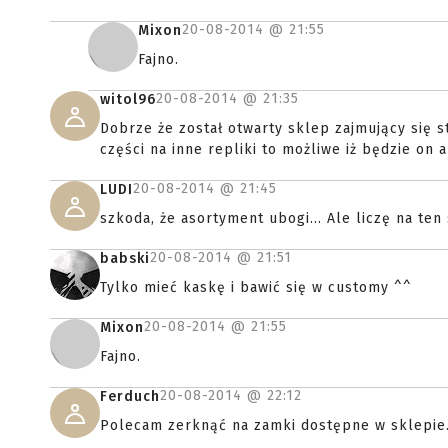
20-08-2014 @
21:55
Mixon
Fajno.
20-08-2014 @
21:35
witol96
Dobrze że został otwarty sklep zajmujący się s
części na inne repliki to możliwe iż będzie on 
20-08-2014 @
21:45
LUDI
szkoda, że asortyment ubogi... Ale liczę na ten 
20-08-2014 @
21:51
babski
Tylko mieć kaskę i bawić się w customy ^^
20-08-2014 @
21:55
Mixon
Fajno.
20-08-2014 @
22:12
Ferduch
Polecam zerknąć na zamki dostępne w sklepie. O