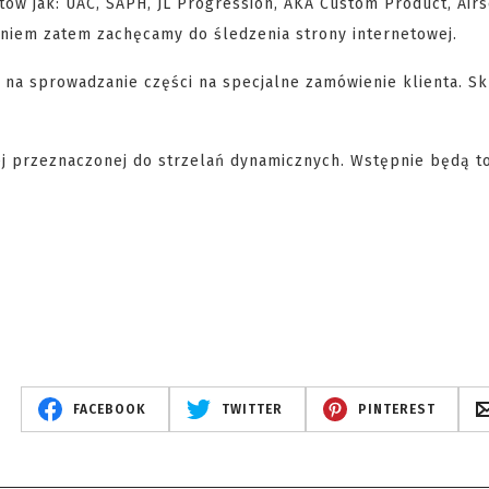
tów jak: UAC, SAPH, JL Progression, AKA Custom Product, Airs
dniem zatem zachęcamy do śledzenia strony internetowej.
 na sprowadzanie części na specjalne zamówienie klienta. S
j przeznaczonej do strzelań dynamicznych. Wstępnie będą to
FACEBOOK
TWITTER
PINTEREST