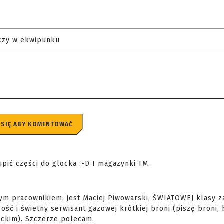
czy w ekwipunku
 SIĘ ABY KOMENTOWAĆ
pić części do glocka :-D I magazynki TM.
nym pracownikiem, jest Maciej Piwowarski, ŚWIATOWEJ klasy 
ość i świetny serwisant gazowej krótkiej broni (piszę broni, 
eckim). Szczerze polecam.