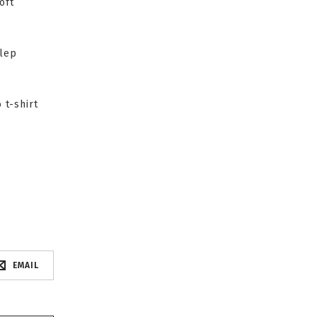
oft
klep
 t-shirt
EMAIL