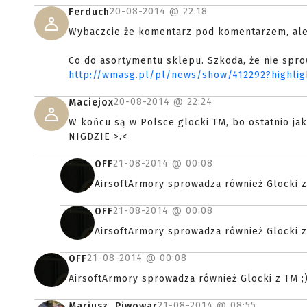
20-08-2014 @
22:18
Ferduch
Wybaczcie że komentarz pod komentarzem, ale 
Co do asortymentu sklepu. Szkoda, że nie spro
http://wmasg.pl/pl/news/show/412292?highlig
20-08-2014 @
22:24
Maciejox
W końcu są w Polsce glocki TM, bo ostatnio jak
NIGDZIE >.<
21-08-2014 @
00:08
OFF
AirsoftArmory sprowadza również Glocki z
21-08-2014 @
00:08
OFF
AirsoftArmory sprowadza również Glocki z
21-08-2014 @
00:08
OFF
AirsoftArmory sprowadza również Glocki z TM ;
21-08-2014 @
08:55
Mariusz_Piwowar