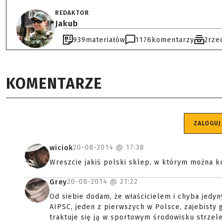
REDAKTOR
Jakub
939
materiałów
1176
komentarzy
2
rze
KOMENTARZE
ZALOGUJ
20-08-2014 @
17:38
wiciok
Wreszcie jakiś polski sklep, w którym można ku
20-08-2014 @
21:22
Grey
Od siebie dodam, że właścicielem i chyba jedy
AIPSC, jeden z pierwszych w Polsce, zajebisty g
traktuje się ją w sportowym środowisku strzel