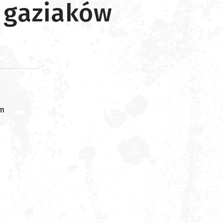
 gaziaków
om
 