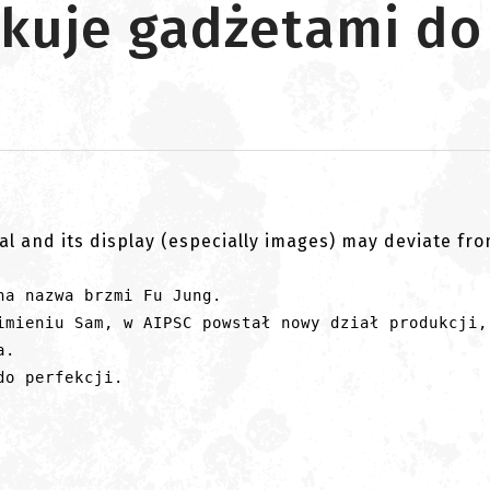
akuje gadżetami do
al and its display (especially images) may deviate fr
na nazwa brzmi Fu Jung. 
imieniu Sam, w AIPSC powstał nowy dział produkcji,
a. 
do perfekcji. 