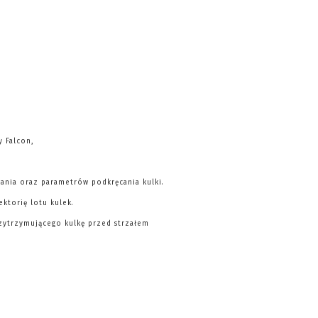
 Falcon,
ania oraz parametrów podkręcania kulki.
ektorię lotu kulek.
przytrzymującego kulkę przed strzałem