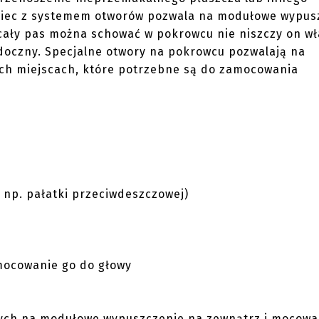
wiec z systemem otworów pozwala na modułowe wypus
cały pas można schować w pokrowcu nie niszczy on wł
idoczny. Specjalne otwory na pokrowcu pozwalają na
ych miejscach, które potrzebne są do zamocowania
 np. pałatki przeciwdeszczowej)
mocowanie go do głowy
cych na modułowe wypuszczenie na zewnątrz i mocowa