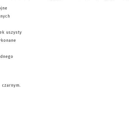
ojne
nnych
ek uszysty
wykonane
zadnego
e czarnym.