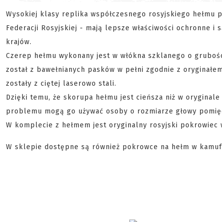
Wysokiej klasy replika współczesnego rosyjskiego hełmu p
Federacji Rosyjskiej - mają lepsze właściwości ochronne 
krajów.
Czerep hełmu wykonany jest w włókna szklanego o grubośc
został z bawełnianych pasków w pełni zgodnie z oryginał
zostały z ciętej laserowo stali.
Dzięki temu, że skorupa hełmu jest cieńsza niż w oryginal
problemu mogą go używać osoby o rozmiarze głowy pomięd
W komplecie z hełmem jest oryginalny rosyjski pokrowiec 
W sklepie dostępne są również pokrowce na hełm w kamuflaż