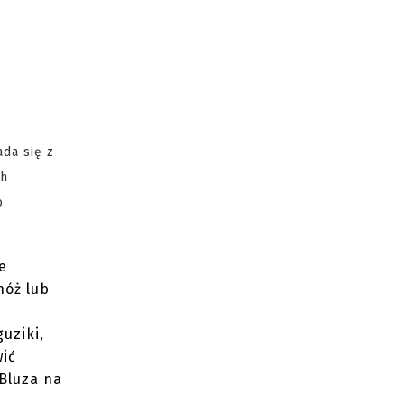
da się z
ch
o
e
nóż lub
uziki,
wić
 Bluza na