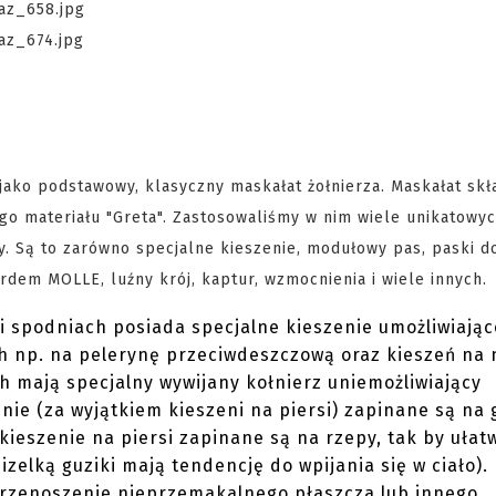
jako podstawowy, klasyczny maskałat żołnierza. Maskałat skła
ego materiału "Greta". Zastosowaliśmy w nim wiele unikatowy
. Są to zarówno specjalne kieszenie, modułowy pas, paski d
em MOLLE, luźny krój, kaptur, wzmocnienia i wiele innych.
i spodniach posiada specjalne kieszenie umożliwiając
h np. na pelerynę przeciwdeszczową oraz kieszeń na 
h mają specjalny wywijany kołnierz uniemożliwiający
ie (za wyjątkiem kieszeni na piersi) zapinane są na g
kieszenie na piersi zapinane są na rzepy, tak by ułat
elką guziki mają tendencję do wpijania się w ciało).
przenoszenie nieprzemakalnego płaszcza lub innego