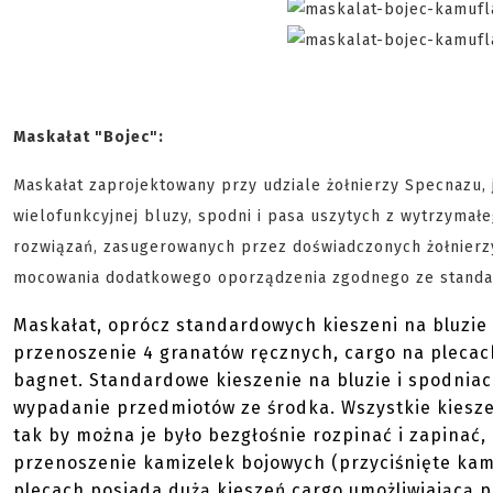
Maskałat "Bojec":
Maskałat zaprojektowany przy udziale żołnierzy Specnazu, 
wielofunkcyjnej bluzy, spodni i pasa uszytych z wytrzymał
rozwiązań, zasugerowanych przez doświadczonych żołnierzy
mocowania dodatkowego oporządzenia zgodnego ze standard
Maskałat, oprócz standardowych kieszeni na bluzie 
przenoszenie 4 granatów ręcznych, cargo na plecac
bagnet. Standardowe kieszenie na bluzie i spodniac
wypadanie przedmiotów ze środka. Wszystkie kieszen
tak by można je było bezgłośnie rozpinać i zapinać, 
przenoszenie kamizelek bojowych (przyciśnięte kamiz
plecach posiada dużą kieszeń cargo umożliwiającą 