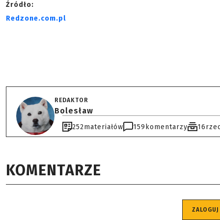
Źródło:
Redzone.com.pl
REDAKTOR
Bolesław
252
materiałów
159
komentarzy
16
rze
KOMENTARZE
ZALOGUJ