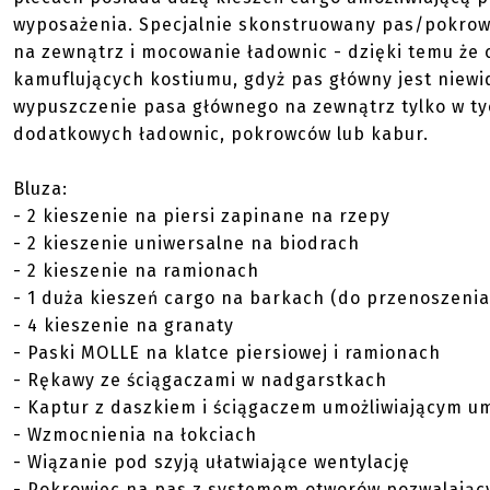
wyposażenia. Specjalnie skonstruowany pas/pokro
na zewnątrz i mocowanie ładownic - dzięki temu że 
kamuflujących kostiumu, gdyż pas główny jest niew
wypuszczenie pasa głównego na zewnątrz tylko w t
dodatkowych ładownic, pokrowców lub kabur.
Bluza:
- 2 kieszenie na piersi zapinane na rzepy
- 2 kieszenie uniwersalne na biodrach
- 2 kieszenie na ramionach
- 1 duża kieszeń cargo na barkach (do przenoszenia
- 4 kieszenie na granaty
- Paski MOLLE na klatce piersiowej i ramionach
- Rękawy ze ściągaczami w nadgarstkach
- Kaptur z daszkiem i ściągaczem umożliwiającym u
- Wzmocnienia na łokciach
- Wiązanie pod szyją ułatwiające wentylację
- Pokrowiec na pas z systemem otworów pozwalają