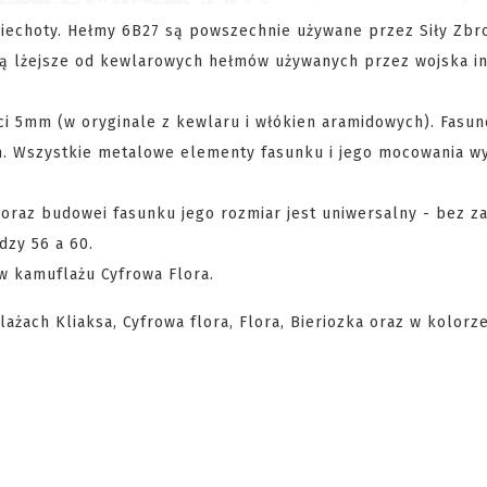
iechoty. Hełmy 6B27 są powszechnie używane przez Siły Zbr
i są lżejsze od kewlarowych hełmów używanych przez wojska i
i 5mm (w oryginale z kewlaru i włókien aramidowych). Fasun
em. Wszystkie metalowe elementy fasunku i jego mocowania 
e oraz budowei fasunku jego rozmiar jest uniwersalny - bez 
zy 56 a 60.
w kamuflażu Cyfrowa Flora.
ach Kliaksa, Cyfrowa flora, Flora, Bieriozka oraz w kolorz