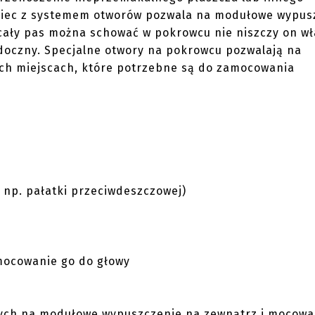
wiec z systemem otworów pozwala na modułowe wypus
cały pas można schować w pokrowcu nie niszczy on wł
idoczny. Specjalne otwory na pokrowcu pozwalają na
ych miejscach, które potrzebne są do zamocowania
 np. pałatki przeciwdeszczowej)
mocowanie go do głowy
cych na modułowe wypuszczenie na zewnątrz i mocowa