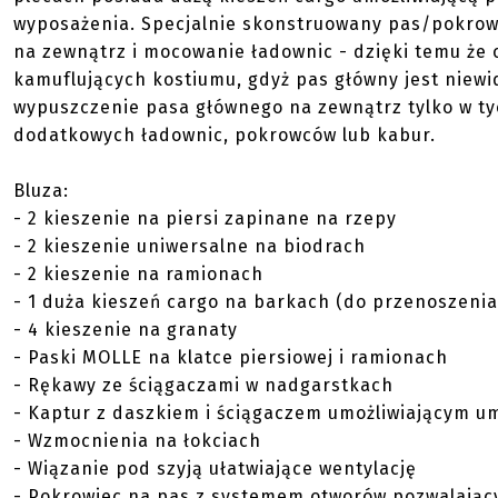
wyposażenia. Specjalnie skonstruowany pas/pokro
na zewnątrz i mocowanie ładownic - dzięki temu że 
kamuflujących kostiumu, gdyż pas główny jest niew
wypuszczenie pasa głównego na zewnątrz tylko w t
dodatkowych ładownic, pokrowców lub kabur.
Bluza:
- 2 kieszenie na piersi zapinane na rzepy
- 2 kieszenie uniwersalne na biodrach
- 2 kieszenie na ramionach
- 1 duża kieszeń cargo na barkach (do przenoszenia
- 4 kieszenie na granaty
- Paski MOLLE na klatce piersiowej i ramionach
- Rękawy ze ściągaczami w nadgarstkach
- Kaptur z daszkiem i ściągaczem umożliwiającym u
- Wzmocnienia na łokciach
- Wiązanie pod szyją ułatwiające wentylację
- Pokrowiec na pas z systemem otworów pozwalają