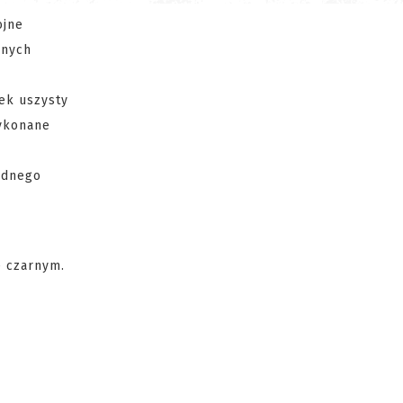
ojne
nnych
ek uszysty
wykonane
zadnego
e czarnym.