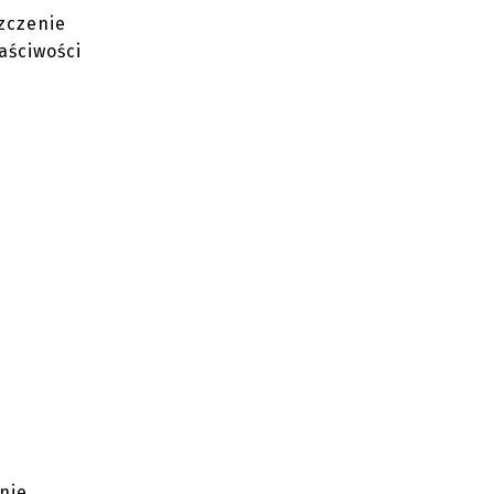
zczenie
aściwości
nie