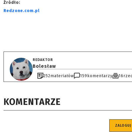
Źródło:
Redzone.com.pl
REDAKTOR
Bolesław
252
materiałów
159
komentarzy
16
rze
KOMENTARZE
ZALOGUJ