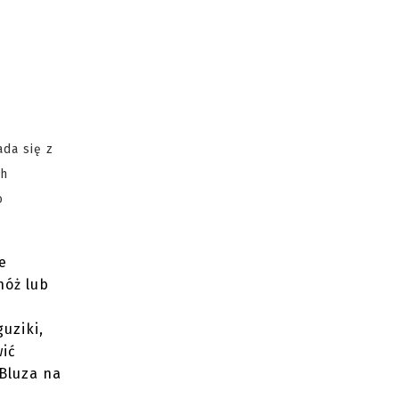
da się z
ch
o
e
nóż lub
uziki,
wić
 Bluza na