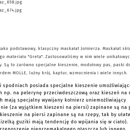
jako podstawowy, klasyczny maskałat żołnierza. Maskałat skła
ego materiału "Greta". Zastosowaliśmy w nim wiele unikatowy
. Są to zarówno specjalne kieszenie, modułowy pas, paski d
em MOLLE, luźny krój, kaptur, wzmocnienia i wiele innych.
i spodniach posiada specjalne kieszenie umożliwiając
h np. na pelerynę przeciwdeszczową oraz kieszeń na 
h mają specjalny wywijany kołnierz uniemożliwiający
ie (za wyjątkiem kieszeni na piersi) zapinane są na g
kieszenie na piersi zapinane są na rzepy, tak by ułat
elką guziki mają tendencję do wpijania się w ciało).
przenoszenie nieprzemakalnego płaszcza lub innego