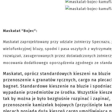
Maskałat "Bojec":
Maskałat zaprojektowany przy udziale żołnierzy Specnazu, 
wielofunkcyjnej bluzy, spodni i pasa uszytych z wytrzymał
rozwiązań, zasugerowanych przez doświadczonych żołnierzy
mocowania dodatkowego oporządzenia zgodnego ze standard
Maskałat, oprócz standardowych kieszeni na bluzie 
przenoszenie 4 granatów ręcznych, cargo na plecac
bagnet. Standardowe kieszenie na bluzie i spodniac
wypadanie przedmiotów ze środka. Wszystkie kieszen
tak by można je było bezgłośnie rozpinać i zapinać, 
przenoszenie kamizelek bojowych (przyciśnięte kamiz
plecach posiada dużą kieszeń cargo umożliwiającą 