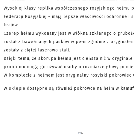
Wysokiej klasy replika współczesnego rosyjskiego hełmu p
Federacji Rosyjskiej - mają lepsze właściwości ochronne 
krajów.
Czerep hełmu wykonany jest w włókna szklanego o grubośc
został z bawełnianych pasków w pełni zgodnie z oryginał
zostały z ciętej laserowo stali.
Dzięki temu, że skorupa hełmu jest cieńsza niż w oryginal
problemu mogą go używać osoby o rozmiarze głowy pomięd
W komplecie z hełmem jest oryginalny rosyjski pokrowiec 
W sklepie dostępne są również pokrowce na hełm w kamuflaż