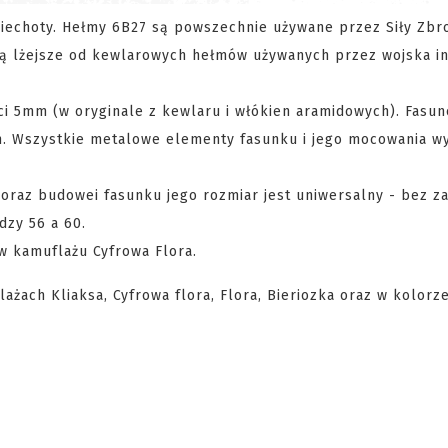
iechoty. Hełmy 6B27 są powszechnie używane przez Siły Zbr
i są lżejsze od kewlarowych hełmów używanych przez wojska i
i 5mm (w oryginale z kewlaru i włókien aramidowych). Fasun
em. Wszystkie metalowe elementy fasunku i jego mocowania 
e oraz budowei fasunku jego rozmiar jest uniwersalny - bez 
zy 56 a 60.
w kamuflażu Cyfrowa Flora.
ach Kliaksa, Cyfrowa flora, Flora, Bieriozka oraz w kolorz