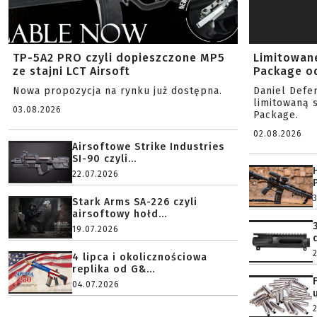
TP-5A2 PRO czyli dopieszczone MP5
Limitowan
ze stajni LCT Airsoft
Package od
Nowa propozycja na rynku już dostępna.
Daniel Defe
limitowaną 
03.08.2026
Package.
02.08.2026
Airsoftowe Strike Industries
SI-90 czyli...
22.07.2026
Stark Arms SA-226 czyli
airsoftowy hołd...
19.07.2026
4 lipca i okolicznościowa
replika od G&...
04.07.2026