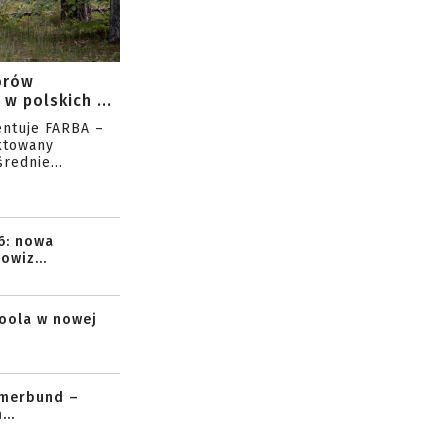
orów
w polskich ...
entuje FARBA –
ktowany
rednie...
6: nowa
owiz...
toola w nowej
mmerbund –
..