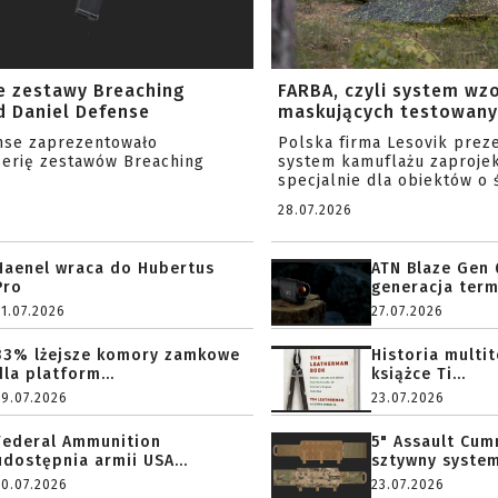
e zestawy Breaching
FARBA, czyli system wz
 Daniel Defense
maskujących testowany 
nse zaprezentowało
Polska firma Lesovik prez
serię zestawów Breaching
system kamuflażu zaproje
specjalnie dla obiektów o ś
28.07.2026
Haenel wraca do Hubertus
ATN Blaze Gen 
Pro
generacja term
31.07.2026
27.07.2026
33% lżejsze komory zamkowe
Historia multi
dla platform...
książce Ti...
29.07.2026
23.07.2026
Federal Ammunition
5" Assault Cu
udostępnia armii USA...
sztywny system.
20.07.2026
23.07.2026