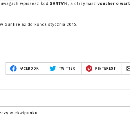
 w uwagach wpiszesz kod
SANTA14
, a otrzymasz
voucher o war
 Gunfire aż do końca stycznia 2015.
FACEBOOK
TWITTER
PINTEREST
eczy w ekwipunku