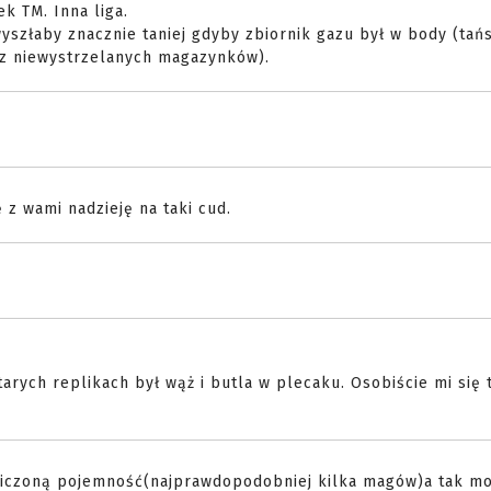
k TM. Inna liga.
wyszłaby znacznie taniej gdyby zbiornik gazu był w body (tań
ż z niewystrzelanych magazynków).
 z wami nadzieję na taki cud.
tarych replikach był wąż i butla w plecaku. Osobiście mi się
aniczoną pojemność(najprawdopodobniej kilka magów)a tak m