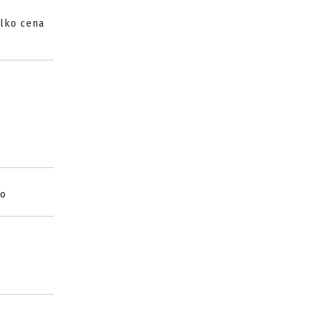
ylko cena
wo