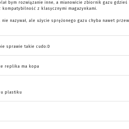
lał bym rozwiązanie inne, a mianowicie zbiornik gazu gdzieś
z kompatybilność z klasycznymi magazynkami.
k nie nazywał, ale użycie sprężonego gazu chyba nawet prze
bie sprawie takie cudo:D
 że replika ma kopa
u plastiku