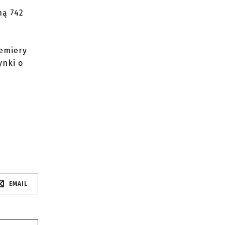
ną 742
emiery
ynki o
EMAIL