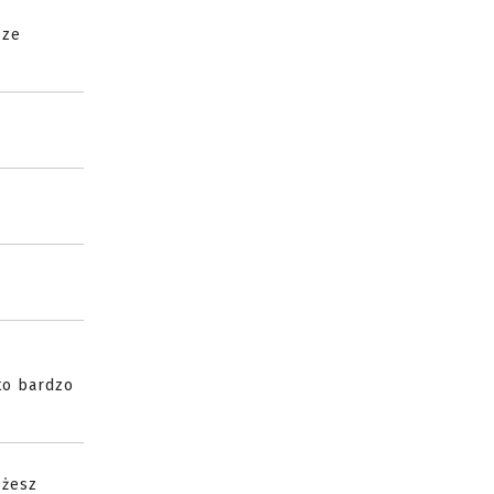
sze
 to bardzo
ożesz