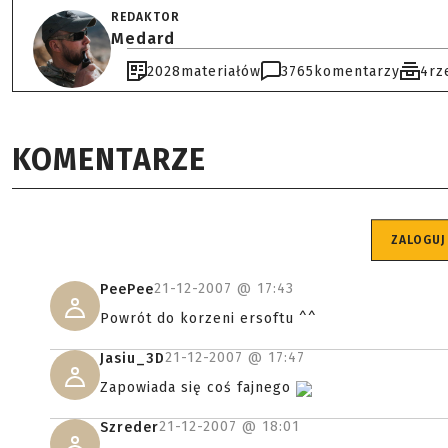
REDAKTOR
Medard
2028
materiałów
3765
komentarzy
4
rz
KOMENTARZE
ZALOGUJ
21-12-2007 @
17:43
PeePee
Powrót do korzeni ersoftu ^^
21-12-2007 @
17:47
Jasiu_3D
Zapowiada się coś fajnego
21-12-2007 @
18:01
Szreder