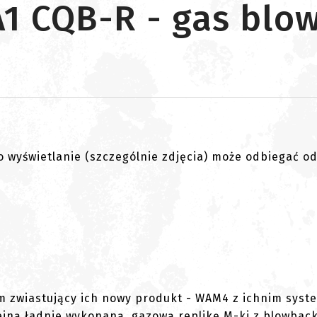
1 CQB-R - gas blo
go wyświetlanie (szczególnie zdjęcia) może odbiegać o
m zwiastujący ich nowy produkt - WAM4 z ichnim sys
ejną ładnie wykonaną, gazową replikę M-ki z blowbac