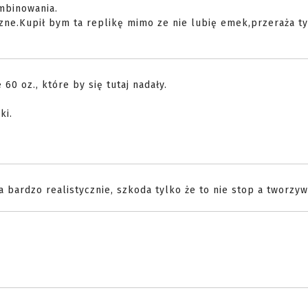
mbinowania.
czne.Kupił bym ta replikę mimo ze nie lubię emek,przeraża t
60 oz., które by się tutaj nadały.
ki.
 bardzo realistycznie, szkoda tylko że to nie stop a tworzy