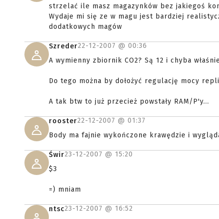
strzelać ile masz magazynków bez jakiegoś ko
Wydaje mi się ze w magu jest bardziej realisty
dodatkowych magów
22-12-2007 @
00:36
Szreder
A wymienny zbiornik CO2? Są 12 i chyba właśnie 
Do tego można by dołożyć regulację mocy repli
A tak btw to już przecież powstały RAM/P'y...
22-12-2007 @
01:37
rooster
Body ma fajnie wykończone krawędzie i wygląda
23-12-2007 @
15:20
Świr
$3
=) mniam
23-12-2007 @
16:52
ntsc