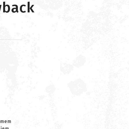
wback
d
temem
kiem.