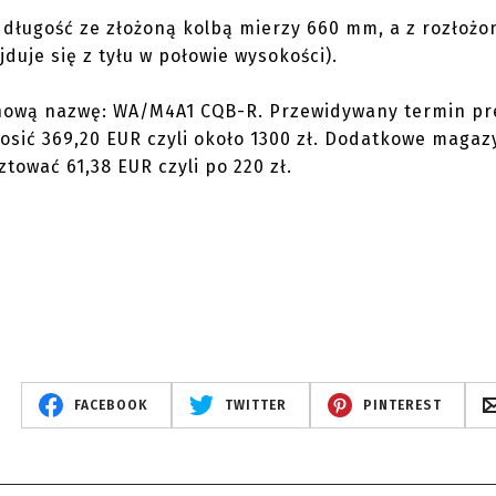
j długość ze złożoną kolbą mierzy 660 mm, a z rozłożo
je się z tyłu w połowie wysokości).
 nową nazwę: WA/M4A1 CQB-R. Przewidywany termin pr
osić 369,20 EUR czyli około 1300 zł. Dodatkowe magaz
tować 61,38 EUR czyli po 220 zł.
FACEBOOK
TWITTER
PINTEREST