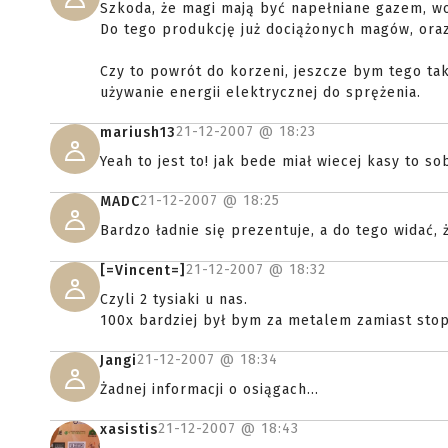
Szkoda, że magi mają być napełniane gazem, wo
Do tego produkcję już dociążonych magów, ora
Czy to powrót do korzeni, jeszcze bym tego ta
używanie energii elektrycznej do sprężenia.
21-12-2007 @
18:23
mariush13
Yeah to jest to! jak bede miał wiecej kasy to so
21-12-2007 @
18:25
MADC
Bardzo ładnie się prezentuje, a do tego widać,
21-12-2007 @
18:32
[=Vincent=]
Czyli 2 tysiaki u nas.
100x bardziej był bym za metalem zamiast stop
21-12-2007 @
18:34
Jangi
Żadnej informacji o osiągach...
21-12-2007 @
18:43
xasistis