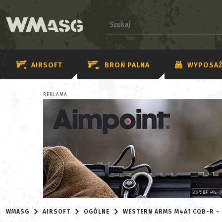
AIRSOFT
BROŃ PALNA
WYPOSAŻ
REKLAMA
WMASG
AIRSOFT
OGÓLNE
WESTERN ARMS M4A1 CQB-R -