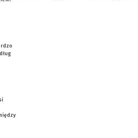
ardzo
edług
si
między