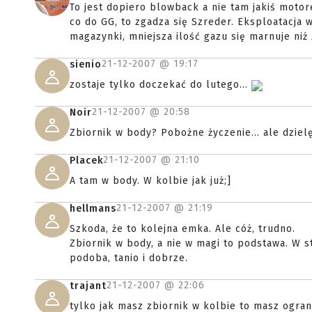
To jest dopiero blowback a nie tam jakiś motore
co do GG, to zgadza się Szreder. Eksploatacja 
magazynki, mniejsza ilość gazu się marnuje ni
21-12-2007 @
19:17
sienio
zostaje tylko doczekać do lutego...
21-12-2007 @
20:58
Noir
Zbiornik w body? Pobożne życzenie... ale dzielę
21-12-2007 @
21:10
Placek
A tam w body. W kolbie jak już;]
21-12-2007 @
21:19
hellmans
Szkoda, że to kolejna emka. Ale cóż, trudno.
Zbiornik w body, a nie w magi to podstawa. W s
podoba, tanio i dobrze.
21-12-2007 @
22:06
trajant
tylko jak masz zbiornik w kolbie to masz ogr