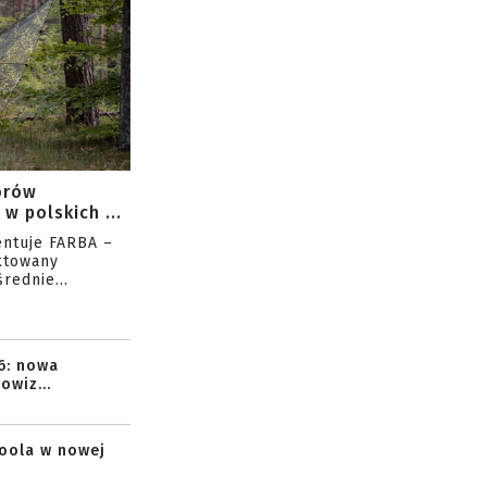
orów
w polskich ...
entuje FARBA –
ktowany
rednie...
6: nowa
owiz...
toola w nowej