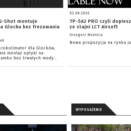
03.08.2026
G-Shot montuje
TP-5A2 PRO czyli dopies
na Glocku bez frezowania
ze stajni LCT Airsoft
Grzegorz Woźnica
zuk
Nowa propozycja na rynku j
krokolimator dla Glocków,
wia montaż optyki na
amku bez trwałych mody...
WYPOSAŻENIE