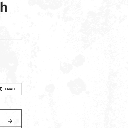
ch
d
EMAIL