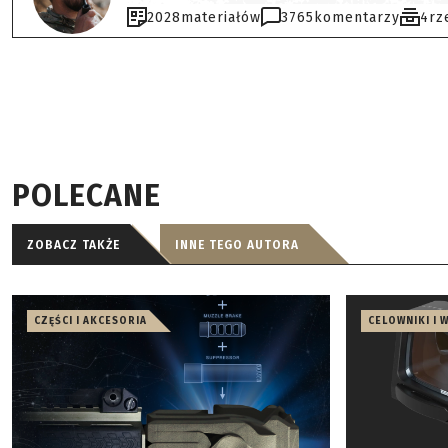
2028
materiałów
3765
komentarzy
4
rz
POLECANE
ZOBACZ TAKŻE
INNE TEGO AUTORA
CZĘŚCI I AKCESORIA
CELOWNIKI I 