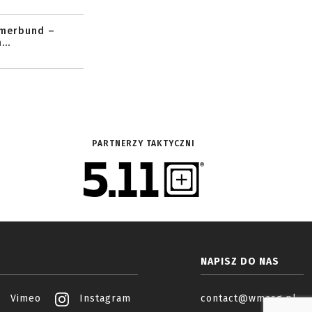
mmerbund –
..
PARTNERZY TAKTYCZNI
NAPISZ DO NAS
Vimeo
Instagram
contact@wmasg.pl