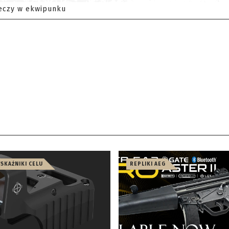
eczy w ekwipunku
WSKAŹNIKI CELU
REPLIKI AEG