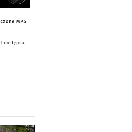
zczone MP5
uż dostępna.