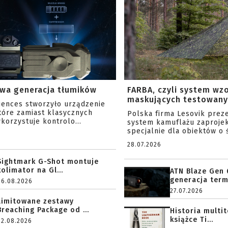
wa generacja tłumików
FARBA, czyli system wz
maskujących testowany 
ciences stworzyło urządzenie
tóre zamiast klasycznych
Polska firma Lesovik prez
korzystuje kontrolo...
system kamuflażu zaproje
specjalnie dla obiektów o ś
28.07.2026
Sightmark G-Shot montuje
kolimator na Gl...
ATN Blaze Gen 
generacja term
06.08.2026
27.07.2026
Limitowane zestawy
Breaching Package od ...
Historia multi
książce Ti...
02.08.2026