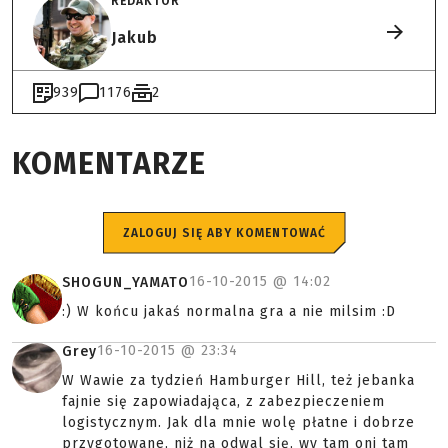
REDAKTOR
Jakub
939
1176
2
KOMENTARZE
ZALOGUJ SIĘ ABY KOMENTOWAĆ
16-10-2015 @
14:02
SHOGUN_YAMATO
:) W końcu jakaś normalna gra a nie milsim :D
16-10-2015 @
23:34
Grey
W Wawie za tydzień Hamburger Hill, też jebanka
fajnie się zapowiadająca, z zabezpieczeniem
logistycznym. Jak dla mnie wolę płatne i dobrze
przygotowane, niż na odwal się, wy tam oni tam