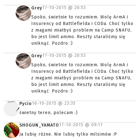
17-10-2015 @
20:53
Grey
Spoko, świetnie to rozumiem. Wolę ArmA i
Insurency od Battlefielda i CODa. Choć tylko
z magami miałbyś problem na Camp SNAFU,
bo jest limit ammo. Reszty staraliśmy się
uniknąć. Pozdro :)
17-10-2015 @
20:53
Grey
Spoko, świetnie to rozumiem. Wolę ArmA i
Insurency od Battlefielda i CODa. Choć tylko
z magami miałbyś problem na Camp SNAFU,
bo jest limit ammo. Reszty staraliśmy się
uniknąć. Pozdro :)
16-10-2015 @
23:35
Pycio
świetny teren, polecam :)
17-10-2015 @
09:11
SHOGUN_YAMATO
Ja lubię różne. Nie lubię tylko milsimów :P