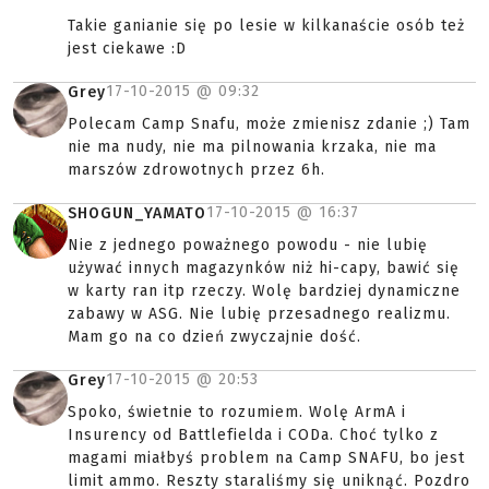
Takie ganianie się po lesie w kilkanaście osób też
jest ciekawe :D
17-10-2015 @
09:32
Grey
Polecam Camp Snafu, może zmienisz zdanie ;) Tam
nie ma nudy, nie ma pilnowania krzaka, nie ma
marszów zdrowotnych przez 6h.
17-10-2015 @
16:37
SHOGUN_YAMATO
Nie z jednego poważnego powodu - nie lubię
używać innych magazynków niż hi-capy, bawić się
w karty ran itp rzeczy. Wolę bardziej dynamiczne
zabawy w ASG. Nie lubię przesadnego realizmu.
Mam go na co dzień zwyczajnie dość.
17-10-2015 @
20:53
Grey
Spoko, świetnie to rozumiem. Wolę ArmA i
Insurency od Battlefielda i CODa. Choć tylko z
magami miałbyś problem na Camp SNAFU, bo jest
limit ammo. Reszty staraliśmy się uniknąć. Pozdro