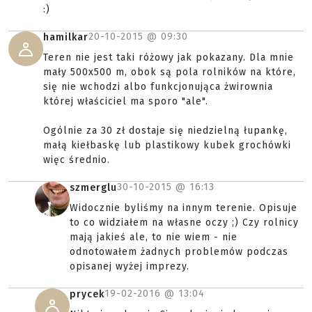
:)
20-10-2015 @
09:30
hamilkar
Teren nie jest taki różowy jak pokazany. Dla mnie
mały 500x500 m, obok są pola rolników na które,
się nie wchodzi albo funkcjonująca żwirownia
której właściciel ma sporo "ale".
Ogólnie za 30 zł dostaje się niedzielną łupankę,
małą kiełbaskę lub plastikowy kubek grochówki
więc średnio.
30-10-2015 @
16:13
szmerglu
Widocznie byliśmy na innym terenie. Opisuje
to co widziałem na własne oczy ;) Czy rolnicy
mają jakieś ale, to nie wiem - nie
odnotowałem żadnych problemów podczas
opisanej wyżej imprezy.
19-02-2016 @
13:04
prycek