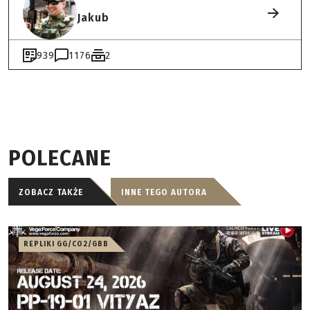
Jakub
939
1176
2
POLECANE
ZOBACZ TAKŻE
INNE TEGO AUTORA
REPLIKI GG/CO2/GBB