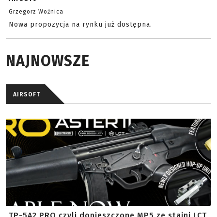
Grzegorz Woźnica
Nowa propozycja na rynku już dostępna.
NAJNOWSZE
AIRSOFT
TP-5A2 PRO czyli dopieszczone MP5 ze stajni LCT