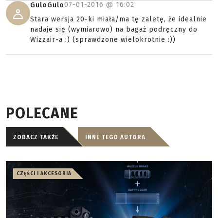
07-01-2016 @
16:02
GuloGulo
Stara wersja 20-ki miała/ma tę zaletę, że idealnie
nadaje się (wymiarowo) na bagaż podręczny do
Wizzair-a :) (sprawdzone wielokrotnie :))
POLECANE
ZOBACZ TAKŻE
INNE TEGO AUTORA
CZĘŚCI I AKCESORIA