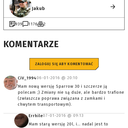
Jakub
939
1176
2
KOMENTARZE
ZALOGUJ SIĘ ABY KOMENTOWAĆ
06-01-2016 @
20:10
CiV_1994
Mam nową wersję Sparrow 30 i szczerze ją
polecam ;) Zmiany nie są duże, ale bardzo trafione
(zwłaszcza poprawa związana z zamkami i
chwytem transportowym).
07-01-2016 @
09:13
Errhile
Mam starą wersję 20l, i... nadal jest to