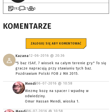
192
21
0
KOMENTARZE
ZALOGUJ SIĘ ABY KOMENTOWAĆ
12-06-2016 @
20:36
Kazana
"5 baz ISAF, 7 wiosek na całym terenie gry." To się
gracze napracują przy stawianiu tych baz.
Pozdrawiam Polski FOB z MA 2015.
06-07-2016 @
10:58
Mendi
Wezmę kozę na spacer i wpadnę w
odwiedziny.
Omar Hassan Mendi, wioska 1.
06-07-2016 @
10:58
Mendi