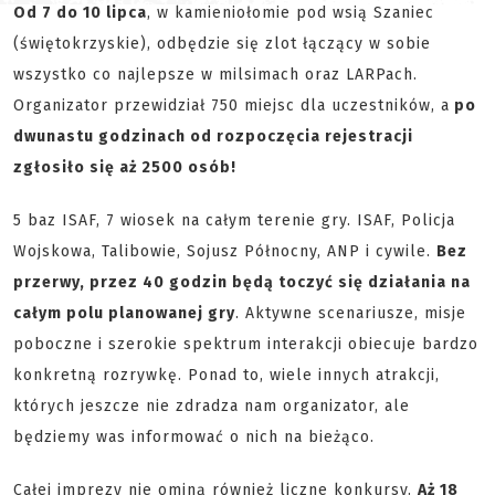
Od 7 do 10 lipca
, w kamieniołomie pod wsią Szaniec
(świętokrzyskie), odbędzie się zlot łączący w sobie
wszystko co najlepsze w milsimach oraz LARPach.
Organizator przewidział 750 miejsc dla uczestników, a
po
dwunastu godzinach od rozpoczęcia rejestracji
zgłosiło się aż 2500 osób!
5 baz ISAF, 7 wiosek na całym terenie gry. ISAF, Policja
Wojskowa, Talibowie, Sojusz Północny, ANP i cywile.
Bez
przerwy, przez 40 godzin będą toczyć się działania na
całym polu planowanej gry
. Aktywne scenariusze, misje
poboczne i szerokie spektrum interakcji obiecuje bardzo
konkretną rozrywkę. Ponad to, wiele innych atrakcji,
których jeszcze nie zdradza nam organizator, ale
będziemy was informować o nich na bieżąco.
Całej imprezy nie ominą również liczne konkursy.
Aż 18