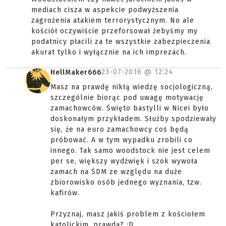
mediach cisza w aspekcie podwyższenia
zagrożenia atakiem terrorystycznym. No ale
kościół oczywiście przeforsował żebyśmy my
podatnicy płacili za te wszystkie zabezpieczenia
akurat tylko i wyłącznie na ich imprezach.
23-07-2016 @
12:24
HellMaker666
Masz na prawdę nikłą wiedzę socjologiczną,
szczególnie biorąc pod uwagę motywację
zamachowców. Święto bastylli w Nicei było
doskonałym przykładem. Służby spodziewały
się, że na euro zamachowcy coś będą
próbować. A w tym wypadku zrobili co
innego. Tak samo woodstock nie jest celem
per se, większy wydźwięk i szok wywoła
zamach na ŚDM ze względu na duże
zbiorowisko osób jednego wyznania, tzw.
kafirów.
Przyznaj, masz jakiś problem z kościołem
katolickim, prawda? :D