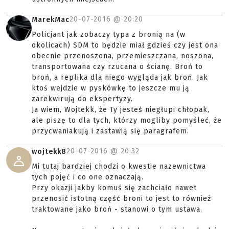
20-07-2016 @
20:20
MarekMac
Policjant jak zobaczy typa z bronią na (w
okolicach) SDM to będzie miał gdzieś czy jest ona
obecnie przenoszona, przemieszczana, noszona,
transportowana czy rzucana o ścianę. Broń to
broń, a replika dla niego wygląda jak broń. Jak
ktoś wejdzie w pyskówkę to jeszcze mu ją
zarekwirują do ekspertyzy.
Ja wiem, Wojtekk, że Ty jesteś niegłupi chłopak,
ale piszę to dla tych, którzy mogliby pomyśleć, że
przycwaniakują i zastawią się paragrafem.
20-07-2016 @
20:32
wojtekk8
Mi tutaj bardziej chodzi o kwestie nazewnictwa
tych pojęć i co one oznaczają.
Przy okazji jakby komuś się zachciało nawet
przenosić istotną część broni to jest to również
traktowane jako broń - stanowi o tym ustawa.