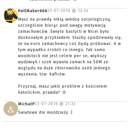
23-07-2016 @
12:24
HellMaker666
Masz na prawdę nikłą wiedzę socjologiczną,
szczególnie biorąc pod uwagę motywację
zamachowców. Święto bastylli w Nicei było
doskonałym przykładem. Służby spodziewały się,
że na euro zamachowcy coś będą próbować. A w
tym wypadku zrobili co innego. Tak samo
woodstock nie jest celem per se, większy
wydźwięk i szok wywoła zamach na ŚDM ze
względu na duże zbiorowisko osób jednego
wyznania, tzw. kafirów.
Przyznaj, masz jakiś problem z kościołem
katolickim, prawda? :D
23-07-2016 @
21:32
MichałP
Światowe dni moździeży :)