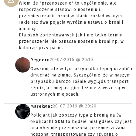
Wiem, że "przenoszenie" to uogólnienie, ale
rozporządzenie stanowi o noszeniu i
przemieszczaniu broni w stanie rozładowanym.
Takie też dwa pojęcia wyróżnia ustawa o broni i
amunicji.
Dla osób zorientowanych jak i nie tylko termin
przenoszenie nie oznacza noszenia broni np. w
kaburze przy pasie.
20-07-2016 @
20:10
Regdorn
Owszem, ale w tym przypadku lepiej uczulić i
dmuchać na zimne. Szczególnie, że w naszym
przypadku bardzo różnie wygląda transport
replik, a i miejsca gier też nie zawsze są w
ustronnych miejscach.
20-07-2016 @
20:20
MarekMac
Policjant jak zobaczy typa z bronią na (w
okolicach) SDM to będzie miał gdzieś czy jest
ona obecnie przenoszona, przemieszczana,
noszona, transportowana czy rzucana o