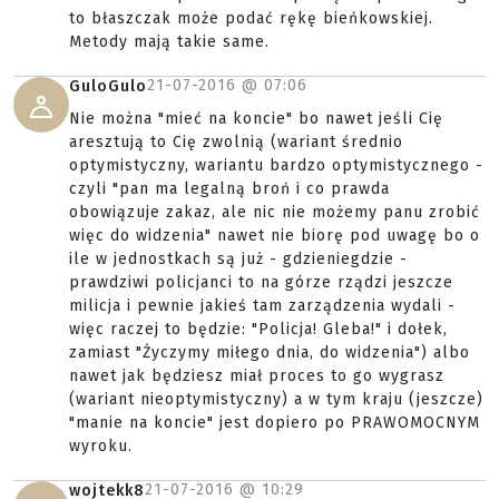
to błaszczak może podać rękę bieńkowskiej.
Metody mają takie same.
21-07-2016 @
07:06
GuloGulo
Nie można "mieć na koncie" bo nawet jeśli Cię
aresztują to Cię zwolnią (wariant średnio
optymistyczny, wariantu bardzo optymistycznego -
czyli "pan ma legalną broń i co prawda
obowiązuje zakaz, ale nic nie możemy panu zrobić
więc do widzenia" nawet nie biorę pod uwagę bo o
ile w jednostkach są już - gdzieniegdzie -
prawdziwi policjanci to na górze rządzi jeszcze
milicja i pewnie jakieś tam zarządzenia wydali -
więc raczej to będzie: "Policja! Gleba!" i dołek,
zamiast "Życzymy miłego dnia, do widzenia") albo
nawet jak będziesz miał proces to go wygrasz
(wariant nieoptymistyczny) a w tym kraju (jeszcze)
"manie na koncie" jest dopiero po PRAWOMOCNYM
wyroku.
21-07-2016 @
10:29
wojtekk8