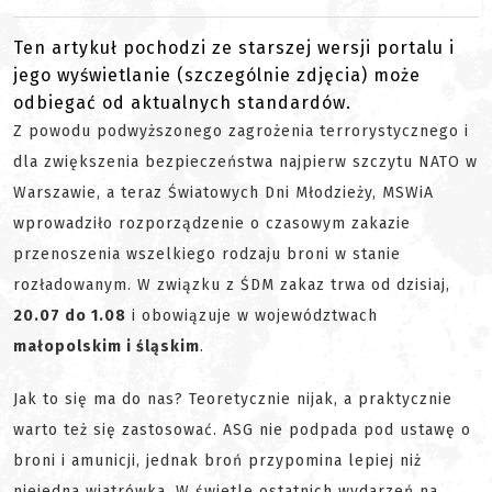
Ten artykuł pochodzi ze starszej wersji portalu i
jego wyświetlanie (szczególnie zdjęcia) może
odbiegać od aktualnych standardów.
Z powodu podwyższonego zagrożenia terrorystycznego i
dla zwiększenia bezpieczeństwa najpierw szczytu NATO w
Warszawie, a teraz Światowych Dni Młodzieży, MSWiA
wprowadziło rozporządzenie o czasowym zakazie
przenoszenia wszelkiego rodzaju broni w stanie
rozładowanym. W związku z ŚDM zakaz trwa od dzisiaj,
20.07 do 1.08
i obowiązuje w województwach
małopolskim i śląskim
.
Jak to się ma do nas? Teoretycznie nijak, a praktycznie
warto też się zastosować. ASG nie podpada pod ustawę o
broni i amunicji, jednak broń przypomina lepiej niż
niejedna wiatrówka. W świetle ostatnich wydarzeń na