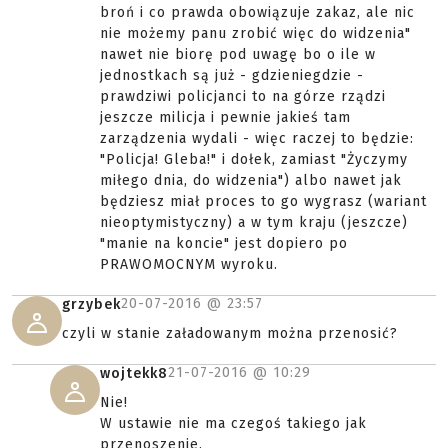
broń i co prawda obowiązuje zakaz, ale nic
nie możemy panu zrobić więc do widzenia"
nawet nie biorę pod uwagę bo o ile w
jednostkach są już - gdzieniegdzie -
prawdziwi policjanci to na górze rządzi
jeszcze milicja i pewnie jakieś tam
zarządzenia wydali - więc raczej to będzie:
"Policja! Gleba!" i dołek, zamiast "Życzymy
miłego dnia, do widzenia") albo nawet jak
będziesz miał proces to go wygrasz (wariant
nieoptymistyczny) a w tym kraju (jeszcze)
"manie na koncie" jest dopiero po
PRAWOMOCNYM wyroku.
20-07-2016 @
23:57
grzybek
czyli w stanie załadowanym można przenosić?
21-07-2016 @
10:29
wojtekk8
Nie!
W ustawie nie ma czegoś takiego jak
przenoszenie.