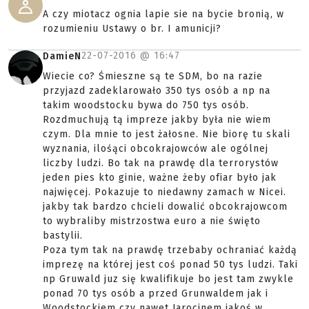
A czy miotacz ognia lapie sie na bycie bronią, w
rozumieniu Ustawy o br. I amunicji?
22-07-2016 @
16:47
DamieN
Wiecie co? Śmieszne są te SDM, bo na razie
przyjazd zadeklarowało 350 tys osób a np na
takim woodstocku bywa do 750 tys osób.
Rozdmuchują tą impreze jakby była nie wiem
czym. Dla mnie to jest żałosne. Nie biorę tu skali
wyznania, ilośąci obcokrajowców ale ogólnej
liczby ludzi. Bo tak na prawdę dla terrorystów
jeden pies kto ginie, ważne żeby ofiar było jak
najwięcej. Pokazuje to niedawny zamach w Nicei.
jakby tak bardzo chcieli dowalić obcokrajowcom
to wybraliby mistrzostwa euro a nie święto
bastylii.
Poza tym tak na prawdę trzebaby ochraniać każdą
imprezę na której jest coś ponad 50 tys ludzi. Taki
np Gruwald juz się kwalifikuje bo jest tam zwykle
ponad 70 tys osób a przed Grunwaldem jak i
Woodstockiem czy nawet Jarocinem jakoś w