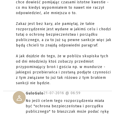
chce dowieść pomijając czasami istotne kwestie -
co mu kiedyś wypomniałem to nawet nie raczył
odpowiedzieć, ale mniejsza o to.
Zakaz jest bez kary, ale pamiętaj, że takie
rozporządzenie jest wydane w jakimś celu i chodzi
tutaj o ochronę bezpieczeństwa i porządku
publicznego, a za to już są pewne sankcje więc jak
będą chcieli to znajdą odpowiedni paragraf.
A jak dojdzie do tego, że w pobliżu skupiska tych
od dni młodzieży ktoś zobaczy przedmiot
przypominający broń i gościa np. w mundurze -
jakiegoś przebierańca i zostaną podjęte czynności
z tym związane to już tak różowo z tym brakiem
sankcji nie będzie.
21-07-2016 @
06:59
GuloGulo
No jeśli celem tego rozporządzenia miała
być "ochrona bezpieczeństwa i porządku
publicznego" to błaszczak może podać rękę