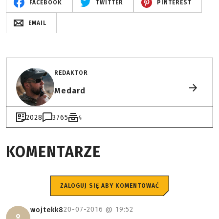
FACEBOOK
TWITTER
PINTEREST
EMAIL
REDAKTOR
Medard
2028
3765
4
KOMENTARZE
ZALOGUJ SIĘ ABY KOMENTOWAĆ
20-07-2016 @
19:52
wojtekk8