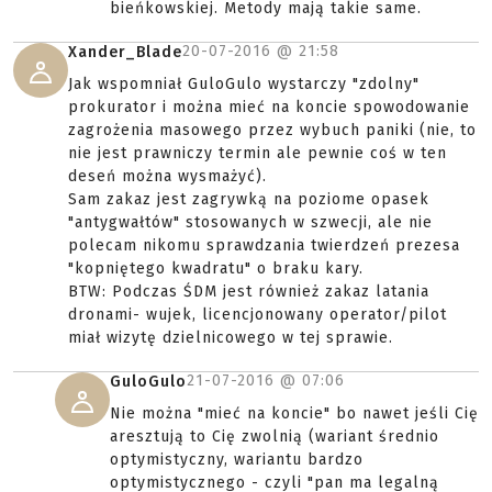
bieńkowskiej. Metody mają takie same.
20-07-2016 @
21:58
Xander_Blade
Jak wspomniał GuloGulo wystarczy "zdolny"
prokurator i można mieć na koncie spowodowanie
zagrożenia masowego przez wybuch paniki (nie, to
nie jest prawniczy termin ale pewnie coś w ten
deseń można wysmażyć).
Sam zakaz jest zagrywką na poziome opasek
"antygwałtów" stosowanych w szwecji, ale nie
polecam nikomu sprawdzania twierdzeń prezesa
"kopniętego kwadratu" o braku kary.
BTW: Podczas ŚDM jest również zakaz latania
dronami- wujek, licencjonowany operator/pilot
miał wizytę dzielnicowego w tej sprawie.
21-07-2016 @
07:06
GuloGulo
Nie można "mieć na koncie" bo nawet jeśli Cię
aresztują to Cię zwolnią (wariant średnio
optymistyczny, wariantu bardzo
optymistycznego - czyli "pan ma legalną