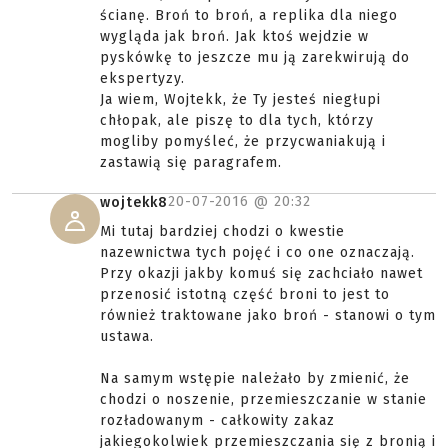
ścianę. Broń to broń, a replika dla niego
wygląda jak broń. Jak ktoś wejdzie w
pyskówkę to jeszcze mu ją zarekwirują do
ekspertyzy.
Ja wiem, Wojtekk, że Ty jesteś niegłupi
chłopak, ale piszę to dla tych, którzy
mogliby pomyśleć, że przycwaniakują i
zastawią się paragrafem.
20-07-2016 @
20:32
wojtekk8
Mi tutaj bardziej chodzi o kwestie
nazewnictwa tych pojęć i co one oznaczają.
Przy okazji jakby komuś się zachciało nawet
przenosić istotną część broni to jest to
również traktowane jako broń - stanowi o tym
ustawa.
Na samym wstępie należało by zmienić, że
chodzi o noszenie, przemieszczanie w stanie
rozładowanym - całkowity zakaz
jakiegokolwiek przemieszczania się z bronią i