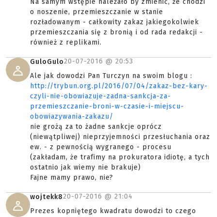
Na samym wstępie należało by zmienić, że chodzi
o noszenie, przemieszczanie w stanie
rozładowanym - całkowity zakaz jakiegokolwiek
przemieszczania się z bronią i od rada redakcji -
również z replikami.
20-07-2016 @
20:53
GuloGulo
Ale jak dowodzi Pan Turczyn na swoim blogu :
http://trybun.org.pl/2016/07/04/zakaz-bez-kary-
czyli-nie-obowiazuje-zadna-sankcja-za-
przemieszczanie-broni-w-czasie-i-miejscu-
obowiazywania-zakazu/
nie grożą za to żadne sankcje oprócz
(niewątpliwej) nieprzyjemności przesłuchania oraz
ew. - z pewnością wygranego - procesu
(zakładam, że trafimy na prokuratora idiotę, a tych
ostatnio jak wiemy nie brakuje)
Fajne mamy prawo, nie?
20-07-2016 @
21:04
wojtekk8
Prezes kopniętego kwadratu dowodzi to czego