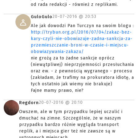
od rada redakcji - również z replikami.
20-07-2016 @
20:53
GuloGulo
Ale jak dowodzi Pan Turczyn na swoim blogu :
http://trybun.org.pl/2016/07/04/zakaz-bez-
kary-czyli-nie-obowiazuje-zadna-sankcja-za-
przemieszczanie-broni-w-czasie-i-miejscu-
obowiazywania-zakazu/
nie grożą za to żadne sankcje oprócz
(niewątpliwej) nieprzyjemności przesłuchania
oraz ew. - z pewnością wygranego - procesu
(zakładam, że trafimy na prokuratora idiotę, a
tych ostatnio jak wiemy nie brakuje)
Fajne mamy prawo, nie?
20-07-2016 @
20:10
Regdorn
Owszem, ale w tym przypadku lepiej uczulić i
dmuchać na zimne. Szczególnie, że w naszym
przypadku bardzo różnie wygląda transport
replik, a i miejsca gier też nie zawsze są w
ustronnych miejscach.