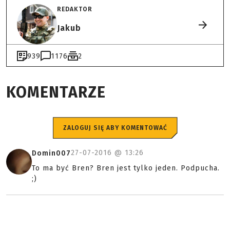
REDAKTOR
Jakub
939
1176
2
KOMENTARZE
ZALOGUJ SIĘ ABY KOMENTOWAĆ
27-07-2016 @
13:26
Domin007
To ma być Bren? Bren jest tylko jeden. Podpucha.
;)