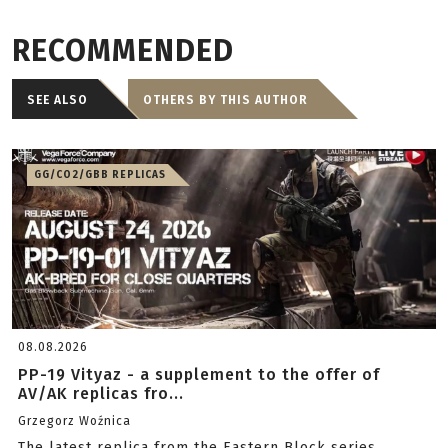
RECOMMENDED
SEE ALSO
OTHERS BY THIS AUTHOR
GG/CO2/GBB REPLICAS
08.08.2026
PP-19 Vityaz - a supplement to the offer of
AV/AK replicas fro...
Grzegorz Woźnica
The latest replica from the Eastern Block series.