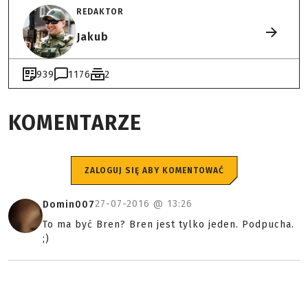
REDAKTOR
Jakub
939
1176
2
KOMENTARZE
ZALOGUJ SIĘ ABY KOMENTOWAĆ
27-07-2016 @
13:26
Domin007
To ma być Bren? Bren jest tylko jeden. Podpucha.
;)