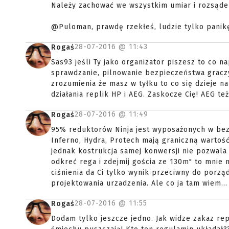
Należy zachować we wszystkim umiar i rozsądek
@Puloman, prawdę rzekłeś, ludzie tylko panikę
28-07-2016 @
11:43
Rogaś
Sas93 jeśli Ty jako organizator piszesz to co 
sprawdzanie, pilnowanie bezpieczeństwa graczy,
zrozumienia że masz w tyłku to co się dzieje n
działania replik HP i AEG. Zaskocze Cię! AEG t
28-07-2016 @
11:49
Rogaś
95% reduktorów Ninja jest wyposażonych w bez
Inferno, Hydra, Protech mają graniczną wartość
jednak kostrukcja samej konwersji nie pozwala i
odkreć rega i zdejmij gościa ze 130m" to mnie
ciśnienia da Ci tylko wynik przeciwny do porzą
projektowania urzadzenia. Ale co ja tam wiem...
28-07-2016 @
11:55
Rogaś
Dodam tylko jeszcze jedno. Jak widze zakaz re