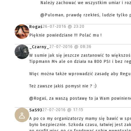
Należy zachować we wszystkim umiar i roz
@Puloman, prawdę rzekłeś, ludzie tylko p
26-07-2016 @
23:20
Rogaś
Pięknie powiedziane !!! Polać mu !
27-07-2016 @
08:36
_Czarny_
W sumie jak się jeszcze zastanowić to większo
Tippmann M4 ale on działa na 800 PSI i bez rega
Więc można także wprowadzić zasadę aby Regu
Też zawsze jakiś pomysł nie ? :)
@Rogaś, za waszą postawę to ja Wam powiniene
27-07-2016 @
17:15
SaS93
A po co my organizatorzy mamy się bawić w sp
było bezpiecznie. Szkoda czasu, łatwiej jest z
no profit więc po co fundować sobie ewentualne