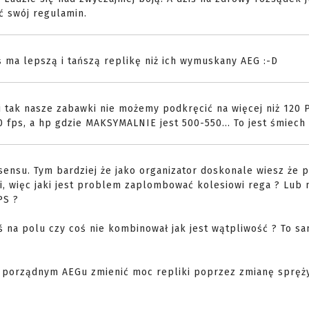
ć swój regulamin.
ś ma lepszą i tańszą replikę niż ich wymuskany AEG :-D
 i tak nasze zabawki nie możemy podkręcić na więcej niż 120 P
fps, a hp gdzie MAKSYMALNIE jest 500-550... To jest śmiech n
sensu. Tym bardziej że jako organizator doskonale wiesz że 
ki, więc jaki jest problem zaplombować kolesiowi rega ? Lub 
PS ?
na polu czy coś nie kombinował jak jest wątpliwość ? To sa
 w porządnym AEGu zmienić moc repliki poprzez zmianę spręż