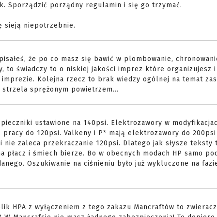
. Sporządzić porządny regulamin i się go trzymać.
 sieją niepotrzebnie.
napisałeś, że po co masz się bawić w plombowanie, chronowani
 to świadczy to o niskiej jakości imprez które organizujesz i
a imprezie. Kolejna rzecz to brak wiedzy ogólnej na temat za
eż strzela sprężonym powietrzem...
pieczniki ustawione na 140psi. Elektrozawory w modyfikacja
 pracy do 120psi. Valkeny i P* mają elektrozawory do 200psi
 nie zaleca przekraczanie 120psi. Dlatego jak słysze teksty t
 na płacz i śmiech bierze. Bo w obecnych modach HP samo po
danego. Oszukiwanie na ciśnieniu było już wykluczone na fazi
plik HPA z wyłączeniem z tego zakazu Mancraftów to zwieracz