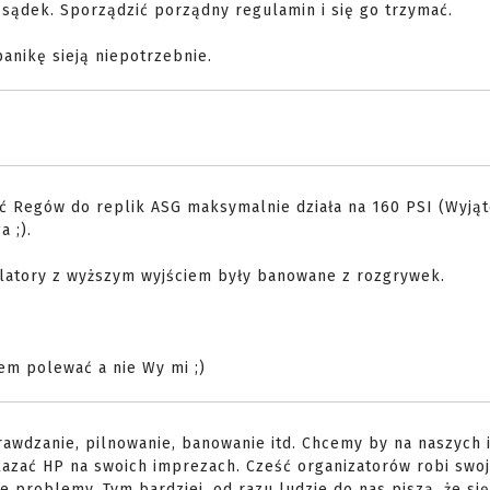
sądek. Sporządzić porządny regulamin i się go trzymać.
anikę sieją niepotrzebnie.
ść Regów do replik ASG maksymalnie działa na 160 PSI (Wyjąt
 ;).
latory z wyższym wyjściem były banowane z rozgrywek.
m polewać a nie Wy mi ;)
rawdzanie, pilnowanie, banowanie itd. Chcemy by na naszych
akazać HP na swoich imprezach. Cześć organizatorów robi swo
 problemy. Tym bardziej, od razu ludzie do nas piszą, że się