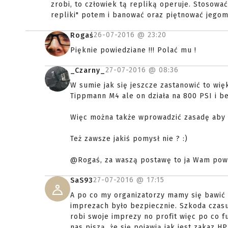
zrobi, to człowiek tą repliką operuje. Stosowa
repliki" potem i banować oraz piętnować jegomo
26-07-2016 @
23:20
Rogaś
Pięknie powiedziane !!! Polać mu !
27-07-2016 @
08:36
_Czarny_
W sumie jak się jeszcze zastanowić to wi
Tippmann M4 ale on działa na 800 PSI i be
Więc można także wprowadzić zasadę aby 
Też zawsze jakiś pomysł nie ? :)
@Rogaś, za waszą postawę to ja Wam powi
27-07-2016 @
17:15
SaS93
A po co my organizatorzy mamy się bawić 
imprezach było bezpiecznie. Szkoda czasu
robi swoje imprezy no profit więc po co 
nas piszą, że się pojawią jak jest zakaz H