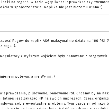
ć locki na regach, w razie wątpliwości sprawdzać czy "wzmocn
ścia w społeczeństwie. Replika nie jest niczemu winna :)
ększość Regów do replik ASG maksymalnie działa na 160 PSI (
z rega ;).
Regulatory z wyższym wyjściem były banowane z rozgrywek.
nienem polewać a nie Wy mi ;)
w sprawdzanie, pilnowanie, banowanie itd. Chcemy by na nas
, łatwiej jest zakazać HP na swoich imprezach. Cześć organi
fundować sobie ewentualne problemy. Tym bardziej, od razu l
P. Ludzie się nad zwyczajniej boją. A dziś na zdrowy rozsądek 