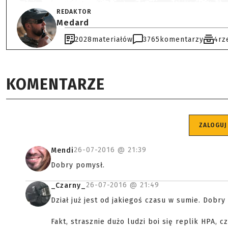
REDAKTOR
Medard
2028
materiałów
3765
komentarzy
4
rz
KOMENTARZE
ZALOGUJ
26-07-2016 @
21:39
Mendi
Dobry pomysł.
26-07-2016 @
21:49
_Czarny_
Dział już jest od jakiegoś czasu w sumie. Dobry 
Fakt, strasznie dużo ludzi boi się replik HPA,