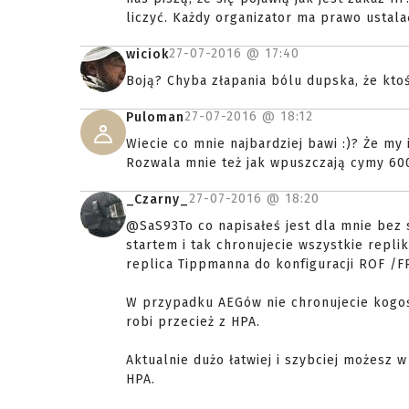
liczyć. Każdy organizator ma prawo ustala
27-07-2016 @
17:40
wiciok
Boją? Chyba złapania bólu dupska, że kto
27-07-2016 @
18:12
Puloman
Wiecie co mnie najbardziej bawi :)? Że my
Rozwala mnie też jak wpuszczają cymy 600 
27-07-2016 @
18:20
_Czarny_
@SaS93To co napisałeś jest dla mnie bez 
startem i tak chronujecie wszystkie repli
replica Tippmanna do konfiguracji ROF /F
W przypadku AEGów nie chronujecie kogoś 
robi przecież z HPA.
Aktualnie dużo łatwiej i szybciej możesz
HPA.