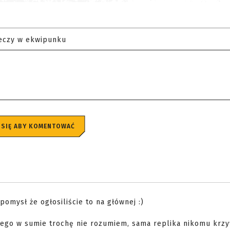
eczy w ekwipunku
 SIĘ ABY KOMENTOWAĆ
pomysł że ogłosiliście to na głównej :)
 czego w sumie trochę nie rozumiem, sama replika nikomu krz