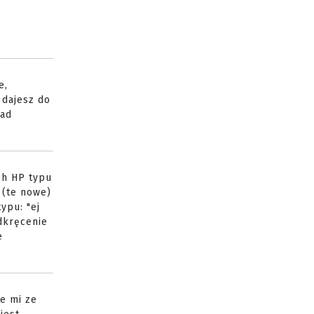
e,
 dajesz do
sad
ch HP typu
 (te nowe)
ypu: "ej
dkręcenie
e
e mi ze