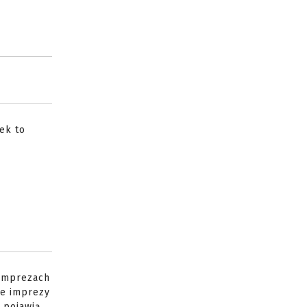
ek to
 imprezach
je imprezy
 pojawią