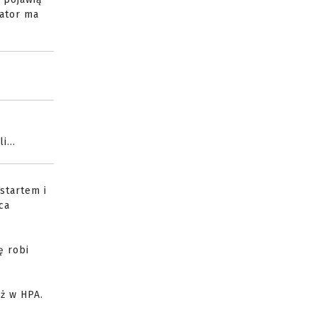
zator ma
...
startem i
ca
ę robi
ż w HPA.