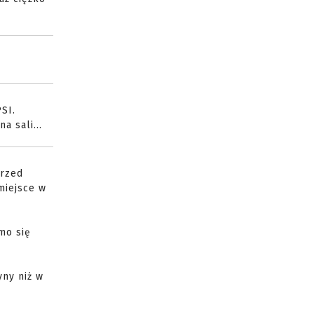
SI.
a sali...
przed
miejsce w
mo się
yny niż w