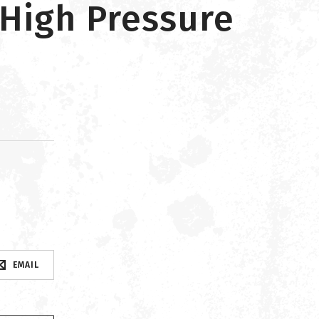
(High Pressure
d
EMAIL