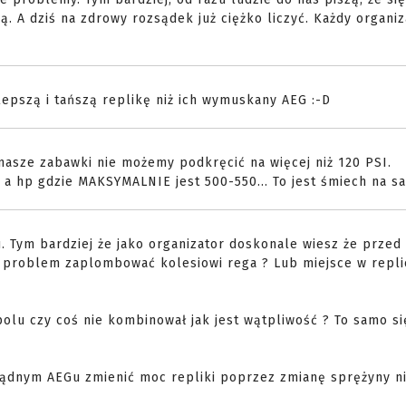
oją. A dziś na zdrowy rozsądek już ciężko liczyć. Każdy organi
lepszą i tańszą replikę niż ich wymuskany AEG :-D
k nasze zabawki nie możemy podkręcić na więcej niż 120 PSI.
a hp gdzie MAKSYMALNIE jest 500-550... To jest śmiech na sali
 Tym bardziej że jako organizator doskonale wiesz że przed 
est problem zaplombować kolesiowi rega ? Lub miejsce w repli
lu czy coś nie kombinował jak jest wątpliwość ? To samo si
rządnym AEGu zmienić moc repliki poprzez zmianę sprężyny ni