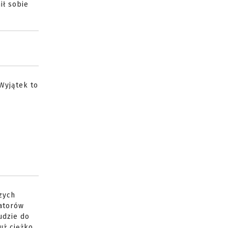
ił sobie
Wyjątek to
zych
zatorów
udzie do
już ciężko