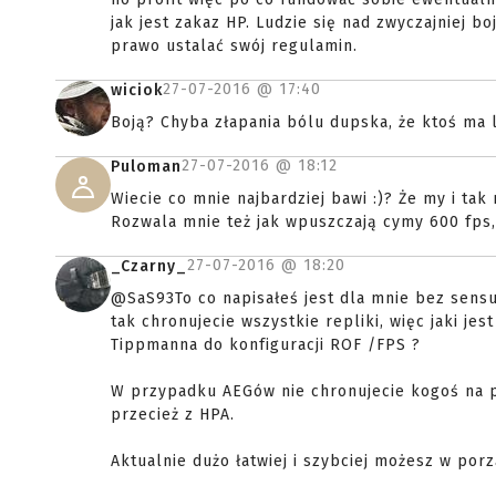
jak jest zakaz HP. Ludzie się nad zwyczajniej b
prawo ustalać swój regulamin.
27-07-2016 @
17:40
wiciok
Boją? Chyba złapania bólu dupska, że ktoś ma 
27-07-2016 @
18:12
Puloman
Wiecie co mnie najbardziej bawi :)? Że my i ta
Rozwala mnie też jak wpuszczają cymy 600 fps, 
27-07-2016 @
18:20
_Czarny_
@SaS93To co napisałeś jest dla mnie bez sensu.
tak chronujecie wszystkie repliki, więc jaki j
Tippmanna do konfiguracji ROF /FPS ?
W przypadku AEGów nie chronujecie kogoś na po
przecież z HPA.
Aktualnie dużo łatwiej i szybciej możesz w po