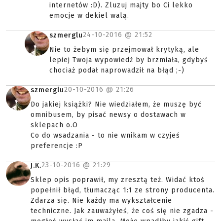
internetów :D). Zluzuj majty bo Ci lekko
emocje w dekiel walą.
24-10-2016 @
21:52
szmerglu
Nie to żebym się przejmował krytyką, ale
lepiej Twoja wypowiedź by brzmiała, gdybyś
chociaż podał naprowadził na błąd ;-)
20-10-2016 @
21:26
szmerglu
Do jakiej książki? Nie wiedziałem, że muszę być
omnibusem, by pisać newsy o dostawach w
sklepach o.O
Co do wsadzania - to nie wnikam w czyjeś
preferencje :P
23-10-2016 @
21:29
J.K.
Sklep opis poprawił, my zresztą też. Widać ktoś
popełnił błąd, tłumacząc 1:1 ze strony producenta.
Zdarza się. Nie każdy ma wykształcenie
techniczne. Jak zauważyłeś, że coś się nie zgadza -