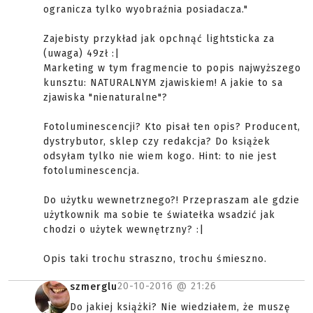
ogranicza tylko wyobraźnia posiadacza."
Zajebisty przykład jak opchnąć lightsticka za
(uwaga) 49zł :|
Marketing w tym fragmencie to popis najwyższego
kunsztu: NATURALNYM zjawiskiem! A jakie to sa
zjawiska "nienaturalne"?
Fotoluminescencji? Kto pisał ten opis? Producent,
dystrybutor, sklep czy redakcja? Do książek
odsyłam tylko nie wiem kogo. Hint: to nie jest
fotoluminescencja.
Do użytku wewnetrznego?! Przepraszam ale gdzie
użytkownik ma sobie te światełka wsadzić jak
chodzi o użytek wewnętrzny? :|
Opis taki trochu straszno, trochu śmieszno.
20-10-2016 @
21:26
szmerglu
Do jakiej książki? Nie wiedziałem, że muszę