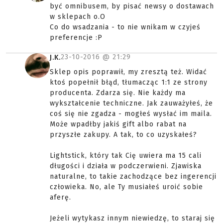
być omnibusem, by pisać newsy o dostawach
w sklepach o.O
Co do wsadzania - to nie wnikam w czyjeś
preferencje :P
23-10-2016 @
21:29
J.K.
Sklep opis poprawił, my zresztą też. Widać
ktoś popełnił błąd, tłumacząc 1:1 ze strony
producenta. Zdarza się. Nie każdy ma
wykształcenie techniczne. Jak zauważyłeś, że
coś się nie zgadza - mogłeś wysłać im maila.
Może wpadłby jakiś gift albo rabat na
przyszłe zakupy. A tak, to co uzyskałeś?
Lightstick, który tak Cię uwiera ma 15 cali
długości i działa w podczerwieni. Zjawiska
naturalne, to takie zachodzące bez ingerencji
człowieka. No, ale Ty musiałeś uroić sobie
aferę.
Jeżeli wytykasz innym niewiedzę, to staraj się