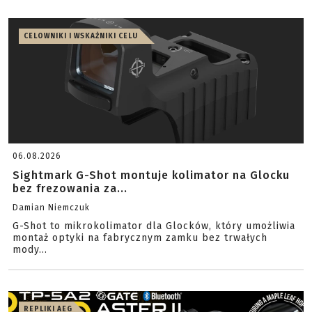
CELOWNIKI I WSKAŹNIKI CELU
06.08.2026
Sightmark G-Shot montuje kolimator na Glocku
bez frezowania za...
Damian Niemczuk
G-Shot to mikrokolimator dla Glocków, który umożliwia
montaż optyki na fabrycznym zamku bez trwałych
mody...
REPLIKI AEG