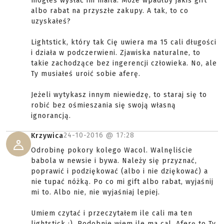
mogłeś wysłać im maila. Może wpadłby jakiś gift
albo rabat na przyszłe zakupy. A tak, to co
uzyskałeś?
Lightstick, który tak Cię uwiera ma 15 cali długości
i działa w podczerwieni. Zjawiska naturalne, to
takie zachodzące bez ingerencji człowieka. No, ale
Ty musiałeś uroić sobie aferę.
Jeżeli wytykasz innym niewiedzę, to staraj się to
robić bez ośmieszania się swoją własną
ignorancją.
24-10-2016 @
17:28
Krzywica
Odrobinę pokory kolego Wacol. Walnęliście
babola w newsie i bywa. Należy się przyznać,
poprawić i podziękować (albo i nie dziękować) a
nie tupać nóżką. Po co mi gift albo rabat, wyjaśnij
mi to. Albo nie, nie wyjaśniaj lepiej.
Umiem czytać i przeczytałem ile cali ma ten
lightstick :). Podobnie wiem ile ma cal. Aferę to Ty