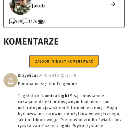
Jakub
939
1176
2
KOMENTARZE
ZALOGUJ SIĘ ABY KOMENTOWAĆ
20-10-2016 @
21:18
Krzywica
Podoba mi się ten fragment:
"Lightsticki
Lumica Light®
są nieustannie
rozwijane dzięki intensywnym badaniom nad
naturalnym zjawiskiem fotoluminescencji. Mogą
być używane zarówno do użytków wewnętrznego,
jak i outdoorowego. Przenośne źródło światła bez
ryzyka zaprószenia ognia. Wykorzystanie