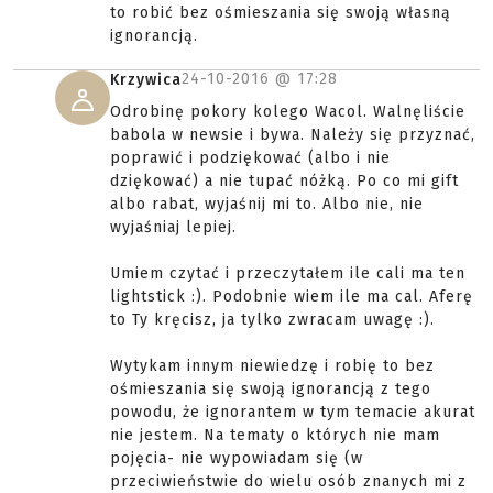
to robić bez ośmieszania się swoją własną
ignorancją.
24-10-2016 @
17:28
Krzywica
Odrobinę pokory kolego Wacol. Walnęliście
babola w newsie i bywa. Należy się przyznać,
poprawić i podziękować (albo i nie
dziękować) a nie tupać nóżką. Po co mi gift
albo rabat, wyjaśnij mi to. Albo nie, nie
wyjaśniaj lepiej.
Umiem czytać i przeczytałem ile cali ma ten
lightstick :). Podobnie wiem ile ma cal. Aferę
to Ty kręcisz, ja tylko zwracam uwagę :).
Wytykam innym niewiedzę i robię to bez
ośmieszania się swoją ignorancją z tego
powodu, że ignorantem w tym temacie akurat
nie jestem. Na tematy o których nie mam
pojęcia- nie wypowiadam się (w
przeciwieństwie do wielu osób znanych mi z