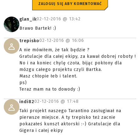
ZALOGUJ SIĘ ABY KOMENTOWAĆ
02-12-2016 @
13:42
glan_ik
Brawo Bartek! :)
02-12-2016 @
16:06
trepisko
A nie mówiłem, że tak będzie ?
Gratulacje dla całej ekipy, za kawał dobrej roboty !
No i na koniec chylę czoła, bijąc pokłony dla
mózgu całego projektu czyli Bartka.
Masz chłopie łeb i talent.
ps)
Teraz mam na to dowody :)
02-12-2016 @
17:48
indi82
Taki projekt naszego Tarantino zasługiwał na
pierwsze miejsce. A ty trepisko też zacnie
pokazałeś kunszt aktorski :-) Gratulacje dla
Gigera i całej ekipy