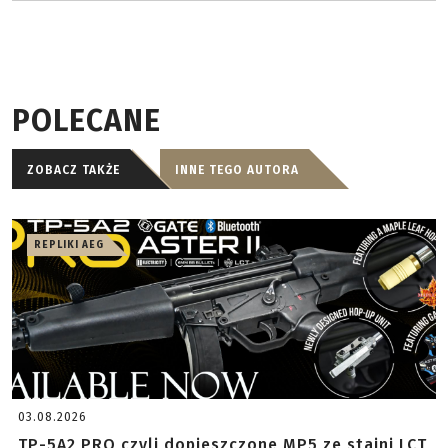
POLECANE
ZOBACZ TAKŻE
INNE TEGO AUTORA
REPLIKI AEG
03.08.2026
TP-5A2 PRO czyli dopieszczone MP5 ze stajni LCT