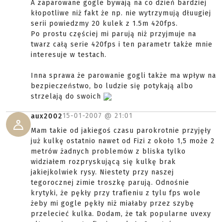
A zaparowane gogle bywają na co dzień bardziej
kłopotliwe niż fakt że np. nie wytrzymują dłuugiej
serii powiedzmy 20 kulek z 1.5m 420fps.
Po prostu częściej mi parują niż przyjmuje na
twarz całą serie 420fps i ten parametr także mnie
interesuje w testach.
Inna sprawa że parowanie gogli także ma wpływ na
bezpieczeństwo, bo ludzie się potykają albo
strzelają do swoich
15-01-2007 @
21:01
aux2002
Mam takie od jakiegoś czasu parokrotnie przyjęły
już kulkę ostatnio nawet od Fizi z około 1,5 może 2
metrów żadnych problemów z bliska tylko
widziałem rozpryskującą się kulkę brak
jakiejkolwiek rysy. Niestety przy naszej
tegorocznej zimie troszkę parują. Odnośnie
krytyki, że pękły przy trafieniu z tylu fps wole
żeby mi gogle pękły niż miałaby przez szybę
przelecieć kulka. Dodam, że tak popularne uvexy