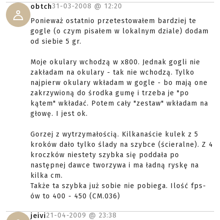
31-03-2008 @
12:20
obtch
Ponieważ ostatnio przetestowałem bardziej te
gogle (o czym pisałem w lokalnym dziale) dodam
od siebie 5 gr.
Moje okulary wchodzą w x800. Jednak gogli nie
zakładam na okulary - tak nie wchodzą. Tylko
najpierw okulary wkładam w gogle - bo mają one
zakrzywioną do środka gumę i trzeba je "po
kątem" wkładać. Potem cały "zestaw" wkładam na
głowę. I jest ok.
Gorzej z wytrzymałością. Kilkanaście kulek z 5
kroków dało tylko ślady na szybce (ścieralne). Z 4
kroczków niestety szybka się poddała po
następnej dawce tworzywa i ma ładną ryskę na
kilka cm.
Także ta szybka już sobie nie pobiega. Ilość fps-
ów to 400 - 450 (CM.036)
21-04-2009 @
23:38
jeivi