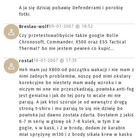
A ja się dzisiaj pobawię Defenderami i porobię
fotki.
09-01-2007 @
18:52
Breslau-wolf
Czy przetestowalibyście także google Bolle
Chronosoft, Commander, X500 oraz ESS Tactical
Thermal? bo nie jestem pewien co kupić...
10-01-2007 @
17:35
rostal
Heh mam już X800 od początku wakacji i nie mam z
nimi żadnych problemów, noszę pod nimi okulary
korekcyjne bo niestety mam wadę wzroku i w
niczym mi one nie przeszkadzają, powłoka anti-fog
jest genialna i jak do tej pory to wcale mi nie
parują. A jak ktoś szoruje je od wewnątrz drugą
stroną t-shiru i mu parują to się nie dziwię bo
powłoka już dawno została zdarta. Dostałem z jakiś
6-7 m serię w głowę ok 7-8 kulek, w tym 3 w
gogle, 4 w kask, i 2 w brodę, dodam że karabin
miał sprężynę m130 i z brody sikała krew w kasku