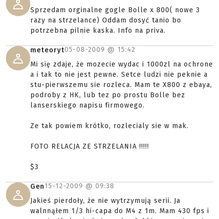
Sprzedam orginalne gogle Bolle x 800( nowe 3
razy na strzelance) Oddam dosyć tanio bo
potrzebna pilnie kaska. Info na priva.
05-08-2009 @
15:42
meteoryt
Mi się zdaje, że mozecie wydac i 1000zl na ochrone
a i tak to nie jest pewne. Setce ludzi nie peknie a
stu-pierwszemu sie rozleca. Mam te X800 z ebaya,
podroby z HK, lub tez po prostu Bolle bez
lanserskiego napisu firmowego.
Ze tak powiem krótko, rozlecialy sie w mak.
FOTO RELACJA ZE STRZELANIA !!!!!
$3
15-12-2009 @
09:38
Gen
Jakieś pierdoły, że nie wytrzymują serii. Ja
walnnąłem 1/3 hi-capa do M4 z 1m. Mam 430 fps i