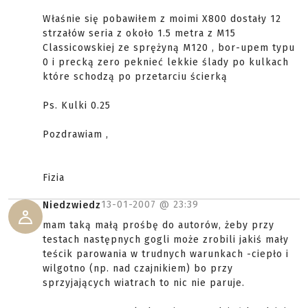
Właśnie się pobawiłem z moimi X800 dostały 12
strzałów seria z około 1.5 metra z M15
Classicowskiej ze sprężyną M120 , bor-upem typu
0 i precką zero peknieć lekkie ślady po kulkach
które schodzą po przetarciu ścierką
Ps. Kulki 0.25
Pozdrawiam ,
Fizia
13-01-2007 @
23:39
Niedzwiedz
mam taką małą prośbę do autorów, żeby przy
testach następnych gogli może zrobili jakiś mały
teścik parowania w trudnych warunkach -ciepło i
wilgotno (np. nad czajnikiem) bo przy
sprzyjających wiatrach to nic nie paruje.