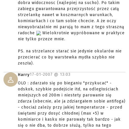
dobra widocznosc (najlepiej na sucho). Po takim
zabiegu gwarantowana przejrzystość przez całą
strzelankę nawet w koszmarnych warunkach,
kominiarkach i co tam sobie chcecie. A że oczy
niewyobrażalnie mi parują to mam z tego straszną
radoche
Wielokrotnie wypróbowane w praktyce
nie tylko przeze mnie.
PS. na strzelance starać sie jedynie okularów nie
przecierać co by warstewka mydła szybko nie
zeszła).
17-01-2007 @
13:03
Harry
OLO : zdarzało się po bieganiu "przykucać" -
odskok, szybkie podejście itd, na odległościach
mniejszych od 200m i niestety parowanie się
zdarza (obecnie, ale ja zdziargałem sobie antifoga)
- chociaż zależy przy jakiej temperaturze - przed
świętami przy dosyć chłodnej (max +5) w
kominiarce i kasku nie parowały tak bardzo - jak
się o nie dba, to dobrze służą, tylko na tego