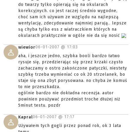
do twarzy tylko opierają się na okularach
korekcyjnych. co jest raczej średnio wygodne,
choć sam ich używam ze względu na najlepszą
wentylację, zdecydowanie najmniej parują.. lepsze
są chyba tylko ess z wiatraczkiem których na
okularach praktycznie w ogóle nie da się nosić
06-01-2007 @
17:03
wiewior
aha, i jeszcze jedno, szybka booli bardzo łatwo
rysuje się, przedzierając się przez krzaki często
zachaczamy o ostro zakończone patyczki, niestety
szybkę trzeba wymieniać co ok 20 strzelanek, bo
staje się ona zbyt porysowana. no chyba że komuś
to nie przeszkadza.
ogólnie bardzo nie dokładna recenzja. autor
powinien poużywać przedmiot troche dłużej niż
5minut testu. pozdr
06-01-2007 @
17:17
Kapral
Używałem tych gogli przez ponad rok, ok 3 lata
temu.