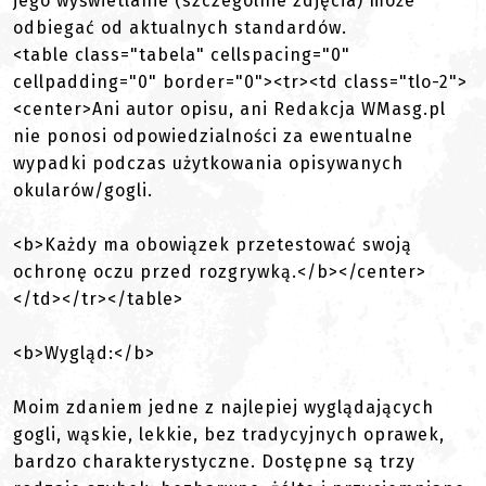
jego wyświetlanie (szczególnie zdjęcia) może
odbiegać od aktualnych standardów.
<table class="tabela" cellspacing="0"
cellpadding="0" border="0"><tr><td class="tlo-2">
<center>Ani autor opisu, ani Redakcja WMasg.pl
nie ponosi odpowiedzialności za ewentualne
wypadki podczas użytkowania opisywanych
okularów/gogli.
<b>Każdy ma obowiązek przetestować swoją
ochronę oczu przed rozgrywką.</b></center>
</td></tr></table>
<b>Wygląd:</b>
Moim zdaniem jedne z najlepiej wyglądających
gogli, wąskie, lekkie, bez tradycyjnych oprawek,
bardzo charakterystyczne. Dostępne są trzy