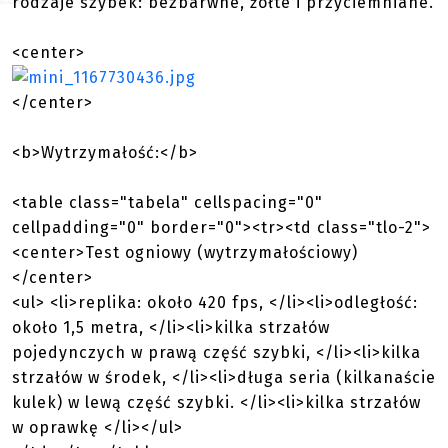
rodzaje szybek: bezbarwne, żółte i przyciemniane.
<center>
</center>
<b>Wytrzymałość:</b>
<table class="tabela" cellspacing="0"
cellpadding="0" border="0"><tr><td class="tlo-2">
<center>Test ogniowy (wytrzymałościowy)
</center>
<ul> <li>replika: około 420 fps, </li><li>odległość:
około 1,5 metra, </li><li>kilka strzałów
pojedynczych w prawą część szybki, </li><li>kilka
strzałów w środek, </li><li>długa seria (kilkanaście
kulek) w lewą część szybki. </li><li>kilka strzałów
w oprawkę </li></ul>