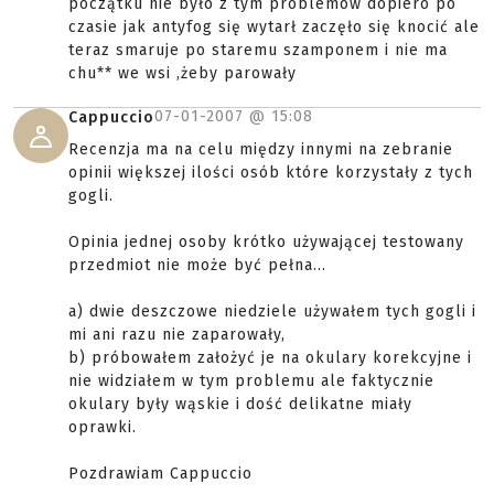
początku nie było z tym problemów dopiero po
czasie jak antyfog się wytarł zaczęło się knocić ale
teraz smaruje po staremu szamponem i nie ma
chu** we wsi ,żeby parowały
07-01-2007 @
15:08
Cappuccio
Recenzja ma na celu między innymi na zebranie
opinii większej ilości osób które korzystały z tych
gogli.
Opinia jednej osoby krótko używającej testowany
przedmiot nie może być pełna...
a) dwie deszczowe niedziele używałem tych gogli i
mi ani razu nie zaparowały,
b) próbowałem założyć je na okulary korekcyjne i
nie widziałem w tym problemu ale faktycznie
okulary były wąskie i dość delikatne miały
oprawki.
Pozdrawiam Cappuccio