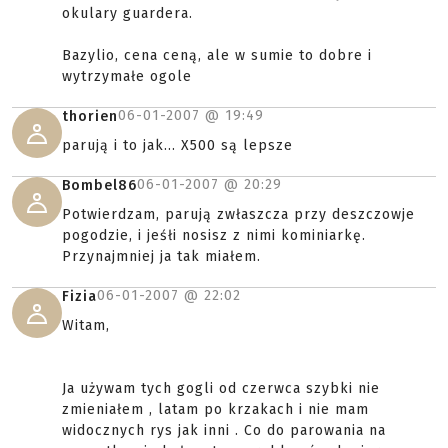
okulary guardera.
Bazylio, cena ceną, ale w sumie to dobre i
wytrzymałe ogole
06-01-2007 @
19:49
thorien
parują i to jak... X500 są lepsze
06-01-2007 @
20:29
Bombel86
Potwierdzam, parują zwłaszcza przy deszczowje
pogodzie, i jeśłi nosisz z nimi kominiarkę.
Przynajmniej ja tak miałem.
06-01-2007 @
22:02
Fizia
Witam,
Ja używam tych gogli od czerwca szybki nie
zmieniałem , latam po krzakach i nie mam
widocznych rys jak inni . Co do parowania na