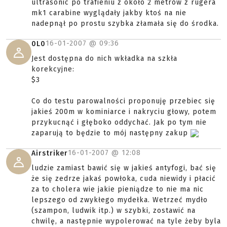
ultrasonic po trafieniu z około 2 metrów z rugera
mk1 carabine wyglądały jakby ktoś na nie
nadepnął po prostu szybka złamała się do środka.
16-01-2007 @
09:36
0L0
Jest dostępna do nich wkładka na szkła
korekcyjne:
$3
Co do testu parowalności proponuję przebiec się
jakieś 200m w kominiarce i nakryciu głowy, potem
przykucnąć i głęboko oddychać. Jak po tym nie
zaparują to będzie to mój następny zakup
16-01-2007 @
12:08
Airstriker
ludzie zamiast bawić się w jakieś antyfogi, bać się
że się zedrze jakaś powłoka, cuda niewidy i płacić
za to cholera wie jakie pieniądze to nie ma nic
lepszego od zwykłego mydełka. Wetrzeć mydło
(szampon, ludwik itp.) w szybki, zostawić na
chwilę, a następnie wypolerować na tyle żeby byla