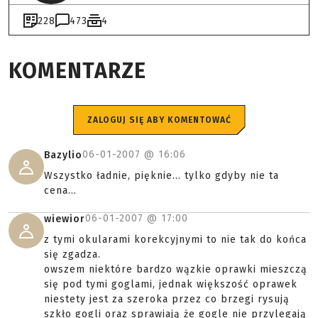
228
473
4
KOMENTARZE
ZALOGUJ SIĘ ABY KOMENTOWAĆ
06-01-2007 @
16:06
Bazylio
Wszystko ładnie, pięknie... tylko gdyby nie ta
cena...
06-01-2007 @
17:00
wiewior
z tymi okularami korekcyjnymi to nie tak do końca
się zgadza.
owszem niektóre bardzo wązkie oprawki mieszczą
się pod tymi goglami, jednak większość oprawek
niestety jest za szeroka przez co brzegi rysują
szkło gogli oraz sprawiają że gogle nie przylegają