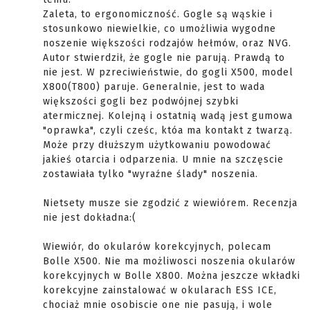
Zaleta, to ergonomiczność. Gogle są wąskie i
stosunkowo niewielkie, co umożliwia wygodne
noszenie większości rodzajów hełmów, oraz NVG.
Autor stwierdził, że gogle nie parują. Prawdą to
nie jest. W pzreciwieństwie, do gogli X500, model
X800(T800) paruje. Generalnie, jest to wada
większości gogli bez podwójnej szybki
atermicznej. Kolejną i ostatnią wadą jest gumowa
"oprawka", czyli cześc, któa ma kontakt z twarzą.
Może przy dłuższym użytkowaniu powodować
jakieś otarcia i odparzenia. U mnie na szczęscie
zostawiała tylko "wyraźne ślady" noszenia.
Nietsety musze sie zgodzić z wiewiórem. Recenzja
nie jest dokładna:(
Wiewiór, do okularów korekcyjnych, polecam
Bolle X500. Nie ma możliwosci noszenia okularów
korekcyjnych w Bolle X800. Można jeszcze wkładki
korekcyjne zainstalować w okularach ESS ICE,
chociaż mnie osobiscie one nie pasują, i wole