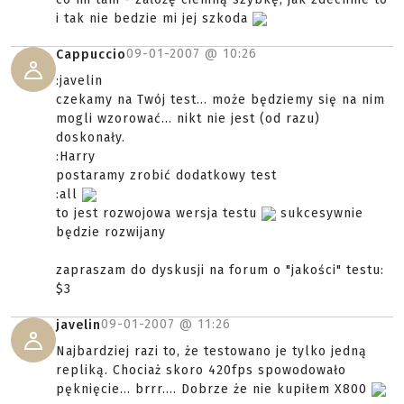
i tak nie bedzie mi jej szkoda
09-01-2007 @
10:26
Cappuccio
:javelin
czekamy na Twój test... może będziemy się na nim
mogli wzorować... nikt nie jest (od razu)
doskonały.
:Harry
postaramy zrobić dodatkowy test
:all
to jest rozwojowa wersja testu
sukcesywnie
będzie rozwijany
zapraszam do dyskusji na forum o "jakości" testu:
$3
09-01-2007 @
11:26
javelin
Najbardziej razi to, że testowano je tylko jedną
repliką. Chociaż skoro 420fps spowodowało
pęknięcie... brrr.... Dobrze że nie kupiłem X800