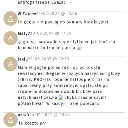
antifoga trzeba uważać.
24-02-2007 @
23:06
W.Zajcev
Te gogle nie pasują no okulary korekcyjne!
19-06-2007 @
17:56
Mały7
gogle są naprawde super tylko że jak ktoś ma
kominarke to troche parują
29-06-2007 @
12:20
jaxiu
Mam te gogle ponad rok i są po prostu
rewelacyjne. Biegam w róznych nakryciach głowy
(FRITZ, PRO-TEC, bonnie hat)Dopiero raz mi
zaparowały przy konkretnym upale, ale po
zrobieniu dosłownie dwóch kroków para
natychmiast zeszła
chyba czas je czymś
potraktować. W każdym razie polecam.
04-11-2007 @
20:54
uzi43
ile kosztuja??