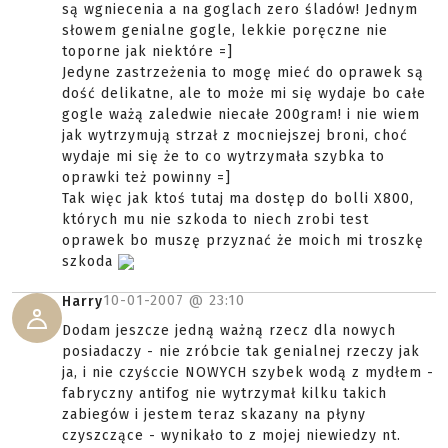
są wgniecenia a na goglach zero śladów! Jednym
słowem genialne gogle, lekkie poręczne nie
toporne jak niektóre =]
Jedyne zastrzeżenia to mogę mieć do oprawek są
dość delikatne, ale to może mi się wydaje bo całe
gogle ważą zaledwie niecałe 200gram! i nie wiem
jak wytrzymują strzał z mocniejszej broni, choć
wydaje mi się że to co wytrzymała szybka to
oprawki też powinny =]
Tak więc jak ktoś tutaj ma dostęp do bolli X800,
których mu nie szkoda to niech zrobi test
oprawek bo muszę przyznać że moich mi troszkę
szkoda
10-01-2007 @
23:10
Harry
Dodam jeszcze jedną ważną rzecz dla nowych
posiadaczy - nie zróbcie tak genialnej rzeczy jak
ja, i nie czyśccie NOWYCH szybek wodą z mydłem -
fabryczny antifog nie wytrzymał kilku takich
zabiegów i jestem teraz skazany na płyny
czyszczące - wynikało to z mojej niewiedzy nt.