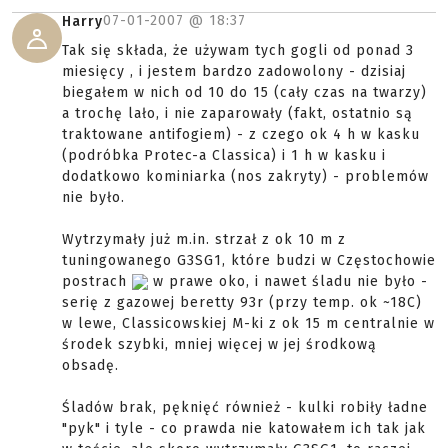
07-01-2007 @
18:37
Harry
Tak się składa, że używam tych gogli od ponad 3
miesięcy , i jestem bardzo zadowolony - dzisiaj
biegałem w nich od 10 do 15 (cały czas na twarzy)
a trochę lało, i nie zaparowały (fakt, ostatnio są
traktowane antifogiem) - z czego ok 4 h w kasku
(podróbka Protec-a Classica) i 1 h w kasku i
dodatkowo kominiarka (nos zakryty) - problemów
nie było.
Wytrzymały już m.in. strzał z ok 10 m z
tuningowanego G3SG1, które budzi w Częstochowie
postrach
w prawe oko, i nawet śladu nie było -
serię z gazowej beretty 93r (przy temp. ok ~18C)
w lewe, Classicowskiej M-ki z ok 15 m centralnie w
środek szybki, mniej więcej w jej środkową
obsadę.
Śladów brak, pęknięć również - kulki robiły ładne
"pyk" i tyle - co prawda nie katowałem ich tak jak