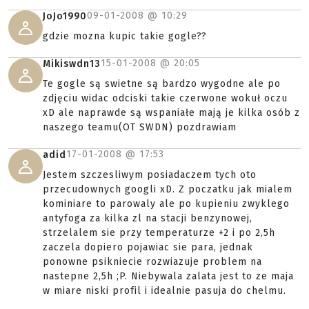
09-01-2008 @
10:29
JoJo1990
gdzie mozna kupic takie gogle??
15-01-2008 @
20:05
Mikiswdn13
Te gogle są swietne są bardzo wygodne ale po
zdjęciu widac odciski takie czerwone wokuł oczu
xD ale naprawde są wspaniałe mają je kilka osób z
naszego teamu(OT SWDN) pozdrawiam
17-01-2008 @
17:53
adid
Jestem szczesliwym posiadaczem tych oto
przecudownych googli xD. Z poczatku jak mialem
kominiare to parowaly ale po kupieniu zwyklego
antyfoga za kilka zl na stacji benzynowej,
strzelalem sie przy temperaturze +2 i po 2,5h
zaczela dopiero pojawiac sie para, jednak
ponowne psikniecie rozwiazuje problem na
nastepne 2,5h ;P. Niebywala zalata jest to ze maja
w miare niski profil i idealnie pasuja do chelmu.