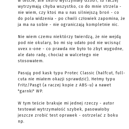
w teście, ale skoro wytrzymały G3SG1, to raczej
wytrzymają chyba wszystko, co do mnie strzela -
nie wiem, czy ktoś ma u nas silniejszą broń - co
do pola widzenia - po chwili człowiek zapomina, że
ja ma na sobie - nie ograniczają kompletnie nic.
Nie wiem czemu niektórzy twierdzą, że nie wejdą
pod nie okulary, bo mi się udało pod nie wcisnąć
uvex x-one - co prawda nie było to zbyt wygodne,
ale dało radę, chociaż w walcetego nie
stosowałem.
Pasują pod kask typu Protec Classic (halfcut, full-
cuta nie miałem okazji sprawdzić), Hełmy typu
Fritz/Pasgt (a raczej kopie z ABS-u) a nawet
"garnki" WP.
W tym teście brakuje mi jednej rzeczy - autor
testował wytrzymałość szybek, pasowałoby
jeszcze zrobić test oprawek - ostrzelać z boku
np.