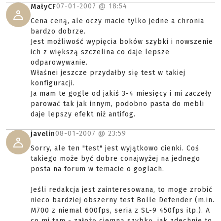
07-01-2007 @
18:54
MałyCF
Cena ceną, ale oczy macie tylko jedne a chronia
bardzo dobrze.
Jest możliwość wypięcia boków szybki i nowszenie
ich z większą szczelina co daje lepsze
odparowywanie.
Właśnei jeszcze przydałby się test w takiej
konfiguracji.
Ja mam te gogle od jakiś 3-4 miesięcy i mi zaczeły
parować tak jak innym, podobno pasta do mebli
daje lepszy efekt niż antifog.
08-01-2007 @
23:59
javelin
Sorry, ale ten "test" jest wyjątkowo cienki. Coś
takiego może być dobre conajwyżej na jednego
posta na forum w temacie o goglach.
Jeśli redakcja jest zainteresowana, to moge zrobić
nieco bardziej obszerny test Bolle Defender (m.in.
M700 z niemal 600fps, seria z SL-9 450fps itp.). A
co mi tam - założę ciemną szybkę, jak zdechnie to