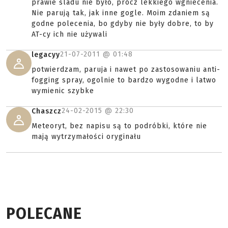
prawie śladu nie było, prócz lekkiego wgniecenia.
Nie parują tak, jak inne gogle. Moim zdaniem są
godne polecenia, bo gdyby nie były dobre, to by
AT-cy ich nie używali
21-07-2011 @
01:48
legacyy
potwierdzam, paruja i nawet po zastosowaniu anti-
fogging spray, ogolnie to bardzo wygodne i latwo
wymienic szybke
24-02-2015 @
22:30
Chaszcz
Meteoryt, bez napisu są to podróbki, które nie
mają wytrzymałości oryginału
POLECANE