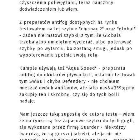
czyszczenia poliwęglanu, teraz nauczony
doświadczeniem już wiem.
Z preparatów antifog dostępnych na rynku
testowałem na tej szybce "chemax 2" oraz "global"
- żaden nie matowi szybki, z tym, że Globala
trzeba albo umiejętnie wycierać, albo polerować
szybkę po wytarciu, bo zostaną smugi, jednak po
wypolerowaniu spełnia swoją rolę.
Kumple używają też "Aqua Speed" - preparatu
antifog do okularów pływackich, ostatnio testowali
tym SW&D i chyba Defendery - nie chciałem
mieszać dwóch antifogów, ale jako nas&#359;ępny
zakupię ten i skrobnę, czy się do tych bolli
nadaje.
Mam jeszcze taką sugestię do autora testu - wiem,
że na rynku są też zapasowe szybki do tych gogli,
ale wykonane przez firmę Guarder - niektórzy
twierdzą, że są gorszej jakości, ale ja nic nie