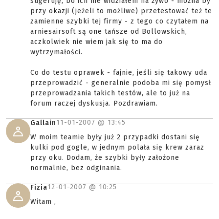
sugeruję, bo ich nie widziałem na żywo - można by
przy okazji (jeżeli to możliwe) przetestować też te
zamienne szybki tej firmy - z tego co czytałem na
arniesairsoft są one tańsze od Bollowskich,
aczkolwiek nie wiem jak się to ma do
wytrzymałości.
Co do testu oprawek - fajnie, jeśli się takowy uda
przeprowadzić - generalnie podoba mi się pomysł
przeprowadzania takich testów, ale to już na
forum raczej dyskusja. Pozdrawiam.
11-01-2007 @
13:45
Gallain
W moim teamie były już 2 przypadki dostani się
kulki pod gogle, w jednym polała się krew zaraz
przy oku. Dodam, że szybki były założone
normalnie, bez odginania.
12-01-2007 @
10:25
Fizia
Witam ,