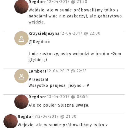
12-04-2017 @
21:30
Regdorn
Wejdzie, ale w sumie próbowaliśmy tylko z
nabojami więc nie zaskoczył, ale gabarytowo
wejdzie.
12-04-2017 @
22:00
KrzysiekJeżyna
@Regdorn
I nie zaskoczy, ostry wchodzi w broń o ~2cm
głębiej ;)
12-04-2017 @
22:23
Lambert
Przestań!
Wszystko psujesz, Jeżyno.. :P
13-04-2017 @
08:56
Regdorn
Ale co psuje? Słuszna uwaga.
12-04-2017 @
21:30
Regdorn
Wejdzie, ale w sumie próbowaliśmy tylko z