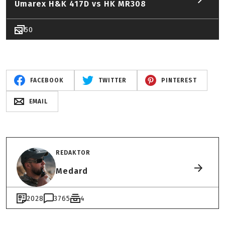
Umarex H&K 417D vs HK MR308
50
FACEBOOK
TWITTER
PINTEREST
EMAIL
REDAKTOR
Medard
2028
3765
4