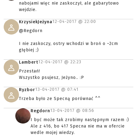
nabojami więc nie zaskoczył, ale gabarytowo
wejdzie.
12-04-2017 @
22:00
KrzysiekJeżyna
@Regdorn
I nie zaskoczy, ostry wchodzi w broń o ~2cm
głębiej ;)
12-04-2017 @
22:23
Lambert
Przestań!
Wszystko psujesz, Jeżyno.. :P
13-04-2017 @
07:41
Ryzbor
Trzeba było ze Specną porównać ^^
13-04-2017 @
08:56
Regdorn
I być może tak zrobimy następnym razem :)
Ale z 416, bo 417 Specna nie ma w ofercie
wedle mojej wiedzy.