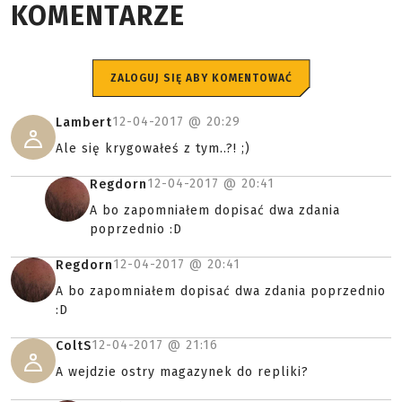
KOMENTARZE
ZALOGUJ SIĘ ABY KOMENTOWAĆ
12-04-2017 @
20:29
Lambert
Ale się krygowałeś z tym..?! ;)
12-04-2017 @
20:41
Regdorn
A bo zapomniałem dopisać dwa zdania
poprzednio :D
12-04-2017 @
20:41
Regdorn
A bo zapomniałem dopisać dwa zdania poprzednio
:D
12-04-2017 @
21:16
ColtS
A wejdzie ostry magazynek do repliki?