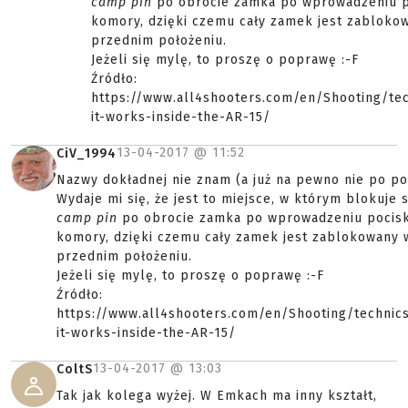
camp pin
po obrocie zamka po wprowadzeniu p
komory, dzięki czemu cały zamek jest zabloko
przednim położeniu.
Jeżeli się mylę, to proszę o poprawę :-F
Źródło:
https://www.all4shooters.com/en/Shooting/te
it-works-inside-the-AR-15/
13-04-2017 @
11:52
CiV_1994
Nazwy dokładnej nie znam (a już na pewno nie po po
Wydaje mi się, że jest to miejsce, w którym blokuje s
camp pin
po obrocie zamka po wprowadzeniu pocis
komory, dzięki czemu cały zamek jest zablokowany 
przednim położeniu.
Jeżeli się mylę, to proszę o poprawę :-F
Źródło:
https://www.all4shooters.com/en/Shooting/technic
it-works-inside-the-AR-15/
13-04-2017 @
13:03
ColtS
Tak jak kolega wyżej. W Emkach ma inny kształt,