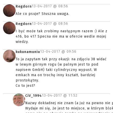
13-04-2017 @
08:56
Regdorn
Ale co psuje? Słuszna uwaga.
13-04-2017 @
08:56
Regdorn
I być może tak zrobimy następnym razem :) Ale z
416, bo 417 Specna nie ma w ofercie wedle mojej
wiedzy.
13-04-2017 @
09:56
kukunamuniu
To ja zapytam tak przy okazji: na zdjęciu 38 widać
w lewym górnym rogu (w palnym jest to pod
napisem GmbH) taki cylindryczny wypust. W
emkach ma on trochę inny kształt, bardziej
prostokątny.
Co to jest?
13-04-2017 @
11:52
CiV_1994
Nazwy dokładnej nie znam (a już na pewno nie 
Wydaje mi się, że jest to miejsce, w którym blo