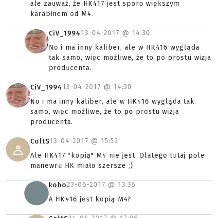
ale zauważ, że HK417 jest sporo większym
karabinem od M4.
13-04-2017 @
14:30
CiV_1994
No i ma inny kaliber, ale w HK416 wygląda
tak samo, więc możliwe, że to po prostu wizja
producenta.
13-04-2017 @
14:30
CiV_1994
No i ma inny kaliber, ale w HK416 wygląda tak
samo, więc możliwe, że to po prostu wizja
producenta.
13-04-2017 @
15:52
ColtS
Ale HK417 "kopią" M4 nie jest. Dlatego tutaj pole
manewru HK miało szersze ;)
23-06-2017 @
13:36
koho
A HK416 jest kopią M4?