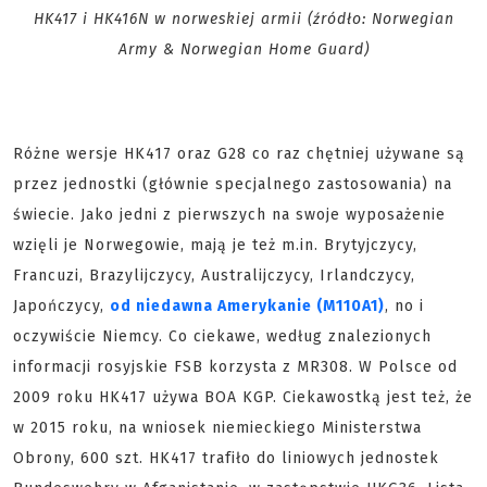
HK417 i HK416N w norweskiej armii (źródło:
Norwegian
Army & Norwegian Home Guard
)
Różne wersje HK417 oraz G28 co raz chętniej używane są
przez jednostki (głównie specjalnego zastosowania) na
świecie. Jako jedni z pierwszych na swoje wyposażenie
wzięli je Norwegowie, mają je też m.in. Brytyjczycy,
Francuzi, Brazylijczycy, Australijczycy, Irlandczycy,
Japończycy,
od niedawna Amerykanie (M110A1)
, no i
oczywiście Niemcy. Co ciekawe, według znalezionych
informacji rosyjskie FSB korzysta z MR308. W Polsce od
2009 roku HK417 używa BOA KGP. Ciekawostką jest też, że
w 2015 roku, na wniosek niemieckiego Ministerstwa
Obrony, 600 szt. HK417 trafiło do liniowych jednostek