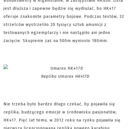
Bundeswehry w Afganistanie, w zastępstwie HKG36. Lista
jest dłuższa i zapewne będzie się wydłużać, bo HK417
oferuje znakomite parametry bojowe. Podczas testów, 32
strzelców wystrzeliło 20 tysięcy sztuk amunicji z
testowanych egzemplarzy i nie nastąpiło ani jedno
zacięcie. Skupienie zaś na 500m wyniosło 180mm.
Replika Umarex HK417D
Nie trzeba było bardzo długo czekać, by pojawiła się
replika, budzącego emocje w środowisku pasjonatów,
HK417. Pięć lat temu, w 2012 roku na rynku pojawiła się
pierwsza licencjonowana replika nowego karabinu.