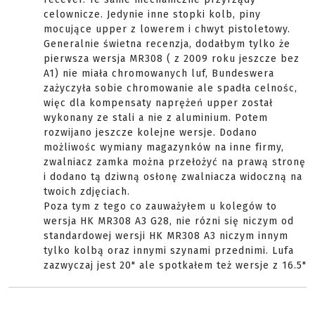
celownicze. Jedynie inne stopki kolb, piny
mocujące upper z lowerem i chwyt pistoletowy.
Generalnie świetna recenzja, dodałbym tylko że
pierwsza wersja MR308 ( z 2009 roku jeszcze bez
A1) nie miała chromowanych luf, Bundeswera
zażyczyła sobie chromowanie ale spadła celnośc,
więc dla kompensaty naprężeń upper został
wykonany ze stali a nie z aluminium. Potem
rozwijano jeszcze kolejne wersje. Dodano
możliwośc wymiany magazynków na inne firmy,
zwalniacz zamka można przełożyć na prawą stronę
i dodano tą dziwną osłonę zwalniacza widoczną na
twoich zdjęciach.
Poza tym z tego co zauważyłem u kolegów to
wersja HK MR308 A3 G28, nie rózni się niczym od
standardowej wersji HK MR308 A3 niczym innym
tylko kolbą oraz innymi szynami przednimi. Lufa
zazwyczaj jest 20" ale spotkałem też wersje z 16.5"