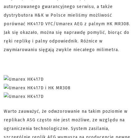
autoryzowanego gwarancyjnego serwisu, a także
dystrybutora H&K w Polsce mieliśmy możliwość
porównać HK417D VFC/Umarex AEG z palnym HK MR308.
Jak się okazało, można się naprawdę pomylić, biorąc do
ręki replikę i palny odpowiednik. Różnice w
zwymiarowaniu sięgają zwykle niecałego milimetra.
Warto zauważyć, że odwzorowanie na takim poziomie w
replikach ASG często nie jest możliwe, ze względu na
ograniczenia technologiczne. System zasilania,
szczególnie replik AEG wymusza na producencie pewne