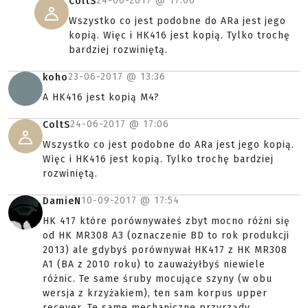
24-06-2017 @
17:06
ColtS
Wszystko co jest podobne do ARa jest jego
kopią. Więc i HK416 jest kopią. Tylko trochę
bardziej rozwiniętą.
23-06-2017 @
13:36
koho
A HK416 jest kopią M4?
24-06-2017 @
17:06
ColtS
Wszystko co jest podobne do ARa jest jego kopią.
Więc i HK416 jest kopią. Tylko trochę bardziej
rozwiniętą.
10-09-2017 @
17:54
DamieN
HK 417 które porównywałeś zbyt mocno różni się
od HK MR308 A3 (oznaczenie BD to rok produkcji
2013) ale gdybyś porównywał HK417 z HK MR308
A1 (BA z 2010 roku) to zauważyłbyś niewiele
różnic. Te same śruby mocujące szyny (w obu
wersja z krzyżakiem), ten sam korpus upper
recever. Te same mechaniczne przyrządy