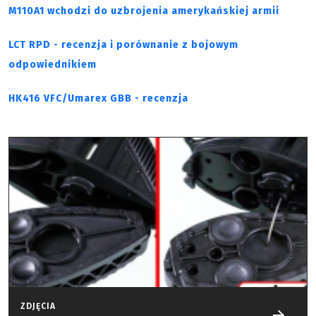
M110A1 wchodzi do uzbrojenia amerykańskiej armii
LCT RPD - recenzja i porównanie z bojowym
odpowiednikiem
HK416 VFC/Umarex GBB - recenzja
ZDJĘCIA