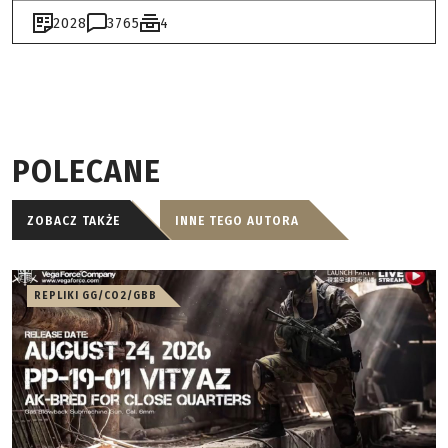
2028
3765
4
POLECANE
ZOBACZ TAKŻE
INNE TEGO AUTORA
REPLIKI GG/CO2/GBB