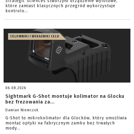
Strategic Sciences stworzyło urządzenie wylotowe,
które zamiast klasycznych przegród wykorzystuje
kontrolo...
CELOWNIKI I WSKAŹNIKI CELU
06.08.2026
Sightmark G-Shot montuje kolimator na Glocku
bez frezowania za...
Damian Niemczuk
G-Shot to mikrokolimator dla Glocków, który umożliwia
montaż optyki na fabrycznym zamku bez trwałych
mody...