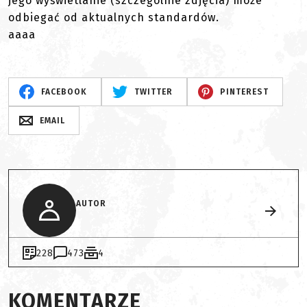
jego wyświetlanie (szczególnie zdjęcia) może
odbiegać od aktualnych standardów.
aaaa
FACEBOOK
TWITTER
PINTEREST
EMAIL
AUTOR
228
473
4
KOMENTARZE