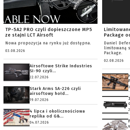
TP-5A2 PRO czyli dopieszczone MP5
Limitowan
ze stajni LCT Airsoft
Package od
Nowa propozycja na rynku już dostępna.
Daniel Defe
limitowaną 
03.08.2026
Package.
02.08.2026
Airsoftowe Strike Industries
SI-90 czyli...
22.07.2026
Stark Arms SA-226 czyli
airsoftowy hołd...
19.07.2026
4 lipca i okolicznościowa
replika od G&...
04.07.2026