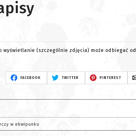
apisy
go wyświetlanie (szczególnie zdjęcia) może odbiegać o
FACEBOOK
TWITTER
PINTEREST
eczy w ekwipunku