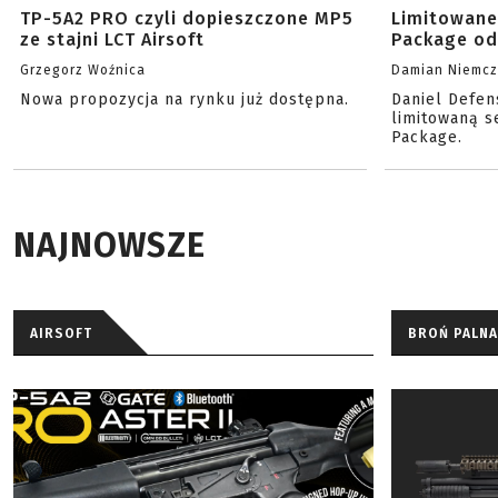
TP-5A2 PRO czyli dopieszczone MP5
Limitowane
ze stajni LCT Airsoft
Package od
Grzegorz Woźnica
Damian Niemc
Nowa propozycja na rynku już dostępna.
Daniel Defen
limitowaną s
Package.
NAJNOWSZE
AIRSOFT
BROŃ PALNA