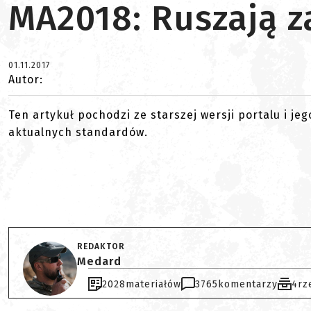
MA2018: Ruszają z
01.11.2017
Autor:
Ten artykuł pochodzi ze starszej wersji portalu i je
aktualnych standardów.
REDAKTOR
Medard
2028
materiałów
3765
komentarzy
4
rz