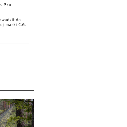
s Pro
owadził do
ej marki C.G.