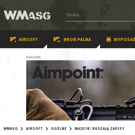
AIRSOFT
BROŃ PALNA
WYPOSAŻ
REKLAMA
WMASG
AIRSOFT
OGÓLNE
MA2018: RUSZAJĄ ZAPISY