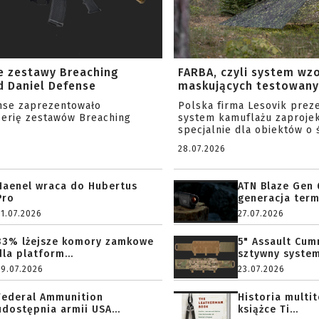
e zestawy Breaching
FARBA, czyli system wz
 Daniel Defense
maskujących testowany 
nse zaprezentowało
Polska firma Lesovik prez
serię zestawów Breaching
system kamuflażu zaproje
specjalnie dla obiektów o ś
28.07.2026
Haenel wraca do Hubertus
ATN Blaze Gen 
Pro
generacja term
31.07.2026
27.07.2026
33% lżejsze komory zamkowe
5" Assault Cu
dla platform...
sztywny system.
29.07.2026
23.07.2026
Federal Ammunition
Historia multi
udostępnia armii USA...
książce Ti...