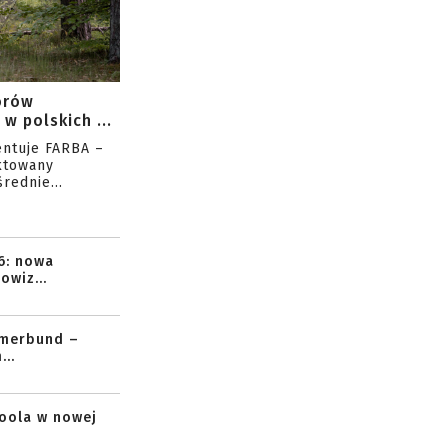
orów
w polskich ...
entuje FARBA –
ktowany
rednie...
6: nowa
owiz...
mmerbund –
..
toola w nowej