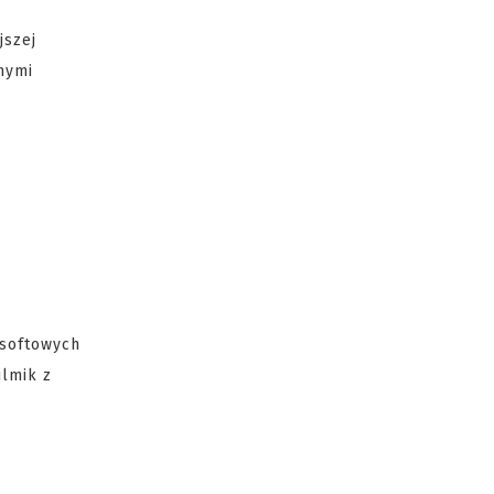
jszej
nymi
rsoftowych
ilmik z