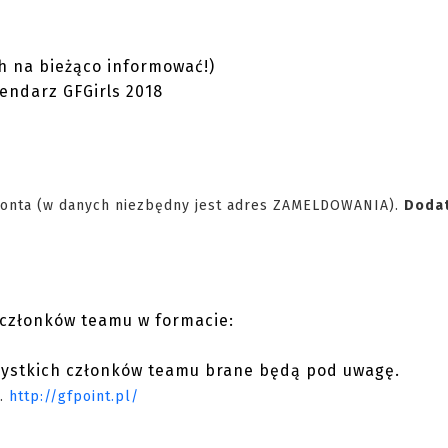
h na bieżąco informować!)
endarz GFGirls 2018
konta (w danych niezbędny jest adres ZAMELDOWANIA).
Doda
członków teamu w formacie:
zystkich członków teamu brane będą pod uwagę.
j.
http://gfpoint.pl/