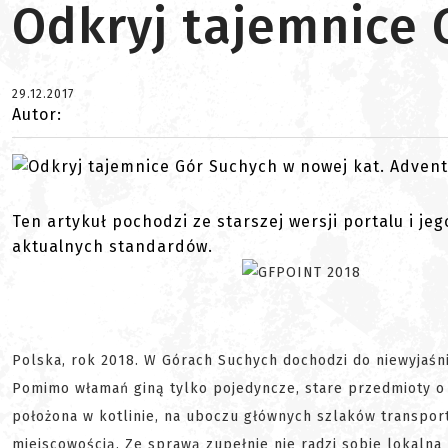
Odkryj tajemnice 
29.12.2017
Autor:
Ten artykuł pochodzi ze starszej wersji portalu i je
aktualnych standardów.
Polska, rok 2018. W Górach Suchych dochodzi do niewyjaśni
Pomimo włamań giną tylko pojedyncze, stare przedmioty o 
położona w kotlinie, na uboczu głównych szlaków transpo
miejscowością. Ze sprawą zupełnie nie radzi sobie lokalna 