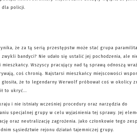
dla policji.
ynika, że za tą serią przestępstw może stać grupa paramilit
zwykli bandyci? Nie udało się ustalić jej pochodzenia, ale ni
ni mieszkańcy. Wszyscy pracujący nad tą sprawą odnoszą wraż
ywają, coś chronią. Najstarsi mieszkańcy miejscowości wspom
głosiła, że to legendarny Werwolf próbował coś w okolicy z
ił to ukryć…
kraju i nie istniały wcześniej procedury oraz narzędzia do
niu specjalnej grupy w celu wyjaśnienia tej sprawy. Jej ele
ację oraz neutralizację zagrożenia. Jako członkowie tego zes
dnim sąsiedztwie rejonu działań tajemniczej grupy.