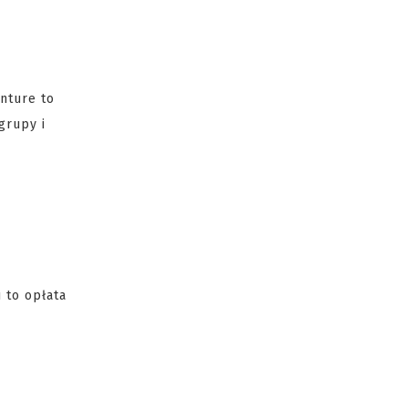
enture to
grupy i
 to opłata