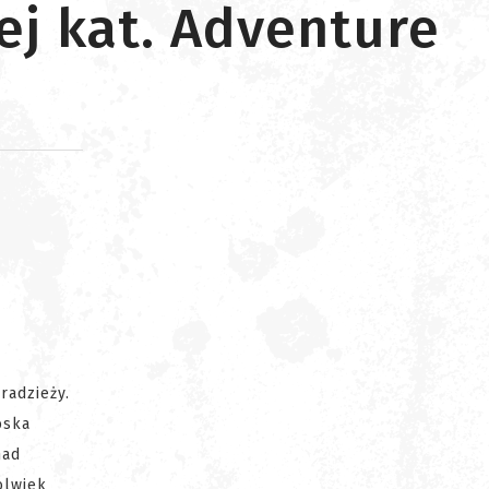
j kat. Adventure
d
radzieży.
oska
nad
olwiek