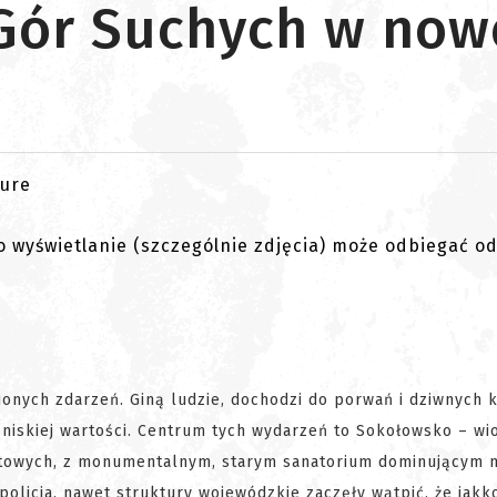
Gór Suchych w nowe
go wyświetlanie (szczególnie zdjęcia) może odbiegać o
onych zdarzeń. Giną ludzie, dochodzi do porwań i dziwnych k
niskiej wartości. Centrum tych wydarzeń to Sokołowsko – wi
rtowych, z monumentalnym, starym sanatorium dominującym 
policja, nawet struktury wojewódzkie zaczęły wątpić, że jakk