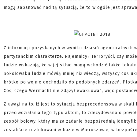
mogą zapanować nad tą sytuacją, że to w ogóle jest sprawa 
Z informacji pozyskanych w wyniku działań agenturalnych w
partyzanckim charakterze. Najemnicy? Terroryści, czy może 
ludzie wskazują, że w jej skład mogą wchodzić także lokal
Sokołowsku ludzie mówią mniej niż wiedzą, wszyscy coś ukr
krótko po wojnie dochodziło do podobnych zdarzeń. Plotka 
Coś, czego Wermacht nie zdążył ewakuować, więc postanow
Z uwagi na to, iż jest to sytuacja bezprecedensowa w skali 
przeciwdziałania tego typu aktom, to zdecydowano o powoła
zespół bojowy, który ma za zadanie bezpośrednią identyfik
zostaliście rozlokowani w bazie w Mieroszowie, w bezpośre