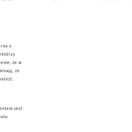
arna o
ektórzy
enie, że w
inają, że
naleźć.
mentem jest
połu