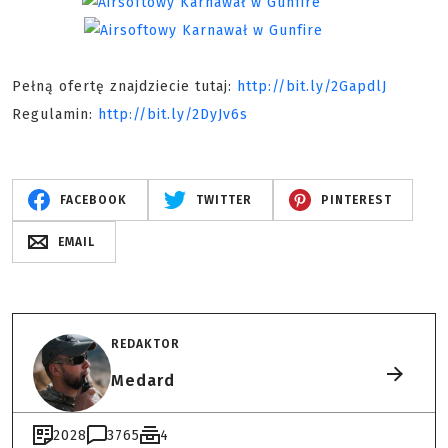
Pełną ofertę znajdziecie tutaj:
http://bit.ly/2GapdlJ
Regulamin:
http://bit.ly/2DyJv6s
FACEBOOK
TWITTER
PINTEREST
EMAIL
REDAKTOR
Medard
2028
3765
4